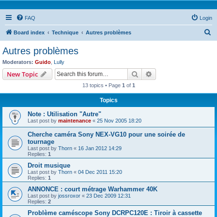
FAQ
Login
S
Board index
Technique
Autres problèmes
e
Autres problèmes
a
Moderators:
Guido
,
Lully
r
Search
Advanced search
New Topic
c
13 topics • Page
1
of
1
h
Topics
Note : Utilisation "Autre"
Last post by
maintenance
«
25 Nov 2005 18:20
Cherche caméra Sony NEX-VG10 pour une soirée de
tournage
Last post by
Thorn
«
16 Jan 2012 14:29
Replies:
1
Droit musique
Last post by
Thorn
«
04 Dec 2011 15:20
Replies:
1
ANNONCE : court métrage Warhammer 40K
Last post by
jossroxor
«
23 Dec 2009 12:31
Replies:
2
Problème caméscope Sony DCRPC120E : Tiroir à cassette