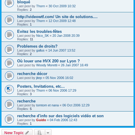
bloqué
Last post by
Thorn
«
30 Oct 2009 10:32
Replies:
2
http://videowtf.com/ Un site de solutions....
Last post by
Thorn
«
12 Oct 2009 12:48
Replies:
1
Evitez les troubles-fêtes
Last post by
Nico_SK
«
20 Jan 2008 20:39
Replies:
11
Problemes de droits?
Last post by
gallus
«
14 Jun 2007 13:52
Replies:
2
Où louer une HVX 200 sur Lyon ?
Last post by
Woody Moretti
«
26 Jan 2007 16:49
recherche décor
Last post by
jitep
«
05 Nov 2006 16:02
Posters, Invitations, etc...
Last post by
Thorn
«
06 Nov 2006 17:29
Replies:
3
recherche
Last post by
tomtom et nana
«
06 Oct 2006 12:29
Replies:
5
recherche d'info sur des logiciels vidéo et son
Last post by
Guido
«
04 Feb 2006 12:43
Replies:
1
New Topic