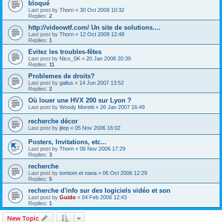
bloqué
Last post by
Thorn
«
30 Oct 2009 10:32
Replies:
2
http://videowtf.com/ Un site de solutions....
Last post by
Thorn
«
12 Oct 2009 12:48
Replies:
1
Evitez les troubles-fêtes
Last post by
Nico_SK
«
20 Jan 2008 20:39
Replies:
11
Problemes de droits?
Last post by
gallus
«
14 Jun 2007 13:52
Replies:
2
Où louer une HVX 200 sur Lyon ?
Last post by
Woody Moretti
«
26 Jan 2007 16:49
recherche décor
Last post by
jitep
«
05 Nov 2006 16:02
Posters, Invitations, etc...
Last post by
Thorn
«
06 Nov 2006 17:29
Replies:
3
recherche
Last post by
tomtom et nana
«
06 Oct 2006 12:29
Replies:
5
recherche d'info sur des logiciels vidéo et son
Last post by
Guido
«
04 Feb 2006 12:43
Replies:
1
New Topic