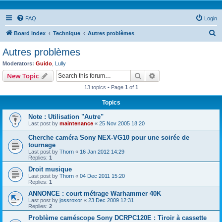
FAQ
Login
S
Board index
Technique
Autres problèmes
e
Autres problèmes
a
Moderators:
Guido
,
Lully
r
Search
Advanced search
New Topic
c
13 topics • Page
1
of
1
h
Topics
Note : Utilisation "Autre"
Last post by
maintenance
«
25 Nov 2005 18:20
Cherche caméra Sony NEX-VG10 pour une soirée de
tournage
Last post by
Thorn
«
16 Jan 2012 14:29
Replies:
1
Droit musique
Last post by
Thorn
«
04 Dec 2011 15:20
Replies:
1
ANNONCE : court métrage Warhammer 40K
Last post by
jossroxor
«
23 Dec 2009 12:31
Replies:
2
Problème caméscope Sony DCRPC120E : Tiroir à cassette