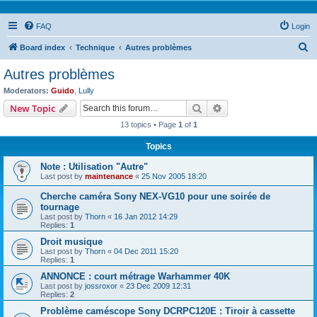
FAQ
Login
S
Board index
Technique
Autres problèmes
e
Autres problèmes
a
Moderators:
Guido
,
Lully
r
Search
Advanced search
New Topic
c
13 topics • Page
1
of
1
h
Topics
Note : Utilisation "Autre"
Last post by
maintenance
«
25 Nov 2005 18:20
Cherche caméra Sony NEX-VG10 pour une soirée de
tournage
Last post by
Thorn
«
16 Jan 2012 14:29
Replies:
1
Droit musique
Last post by
Thorn
«
04 Dec 2011 15:20
Replies:
1
ANNONCE : court métrage Warhammer 40K
Last post by
jossroxor
«
23 Dec 2009 12:31
Replies:
2
Problème caméscope Sony DCRPC120E : Tiroir à cassette