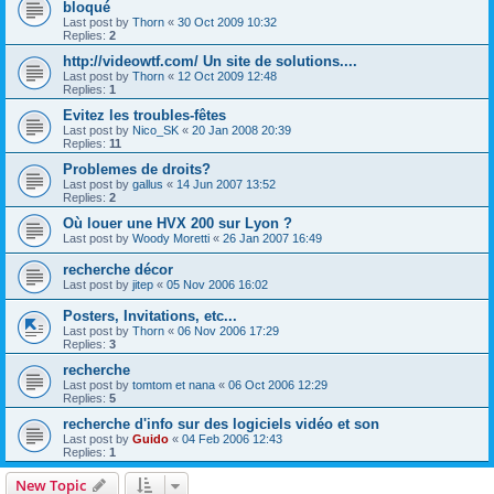
bloqué
Last post by
Thorn
«
30 Oct 2009 10:32
Replies:
2
http://videowtf.com/ Un site de solutions....
Last post by
Thorn
«
12 Oct 2009 12:48
Replies:
1
Evitez les troubles-fêtes
Last post by
Nico_SK
«
20 Jan 2008 20:39
Replies:
11
Problemes de droits?
Last post by
gallus
«
14 Jun 2007 13:52
Replies:
2
Où louer une HVX 200 sur Lyon ?
Last post by
Woody Moretti
«
26 Jan 2007 16:49
recherche décor
Last post by
jitep
«
05 Nov 2006 16:02
Posters, Invitations, etc...
Last post by
Thorn
«
06 Nov 2006 17:29
Replies:
3
recherche
Last post by
tomtom et nana
«
06 Oct 2006 12:29
Replies:
5
recherche d'info sur des logiciels vidéo et son
Last post by
Guido
«
04 Feb 2006 12:43
Replies:
1
New Topic