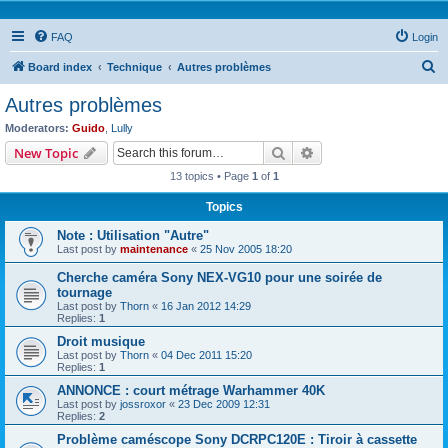
FAQ
Login
S
Board index
Technique
Autres problèmes
e
Autres problèmes
a
Moderators:
Guido
,
Lully
r
Search
Advanced search
New Topic
c
13 topics • Page
1
of
1
h
Topics
Note : Utilisation "Autre"
Last post by
maintenance
«
25 Nov 2005 18:20
Cherche caméra Sony NEX-VG10 pour une soirée de
tournage
Last post by
Thorn
«
16 Jan 2012 14:29
Replies:
1
Droit musique
Last post by
Thorn
«
04 Dec 2011 15:20
Replies:
1
ANNONCE : court métrage Warhammer 40K
Last post by
jossroxor
«
23 Dec 2009 12:31
Replies:
2
Problème caméscope Sony DCRPC120E : Tiroir à cassette