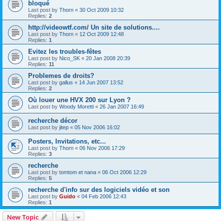
bloqué
Last post by
Thorn
«
30 Oct 2009 10:32
Replies:
2
http://videowtf.com/ Un site de solutions....
Last post by
Thorn
«
12 Oct 2009 12:48
Replies:
1
Evitez les troubles-fêtes
Last post by
Nico_SK
«
20 Jan 2008 20:39
Replies:
11
Problemes de droits?
Last post by
gallus
«
14 Jun 2007 13:52
Replies:
2
Où louer une HVX 200 sur Lyon ?
Last post by
Woody Moretti
«
26 Jan 2007 16:49
recherche décor
Last post by
jitep
«
05 Nov 2006 16:02
Posters, Invitations, etc...
Last post by
Thorn
«
06 Nov 2006 17:29
Replies:
3
recherche
Last post by
tomtom et nana
«
06 Oct 2006 12:29
Replies:
5
recherche d'info sur des logiciels vidéo et son
Last post by
Guido
«
04 Feb 2006 12:43
Replies:
1
New Topic