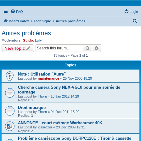
FAQ
Login
S
Board index
Technique
Autres problèmes
e
Autres problèmes
a
Moderators:
Guido
,
Lully
r
Search
Advanced search
New Topic
c
13 topics • Page
1
of
1
h
Topics
Note : Utilisation "Autre"
Last post by
maintenance
«
25 Nov 2005 18:20
Cherche caméra Sony NEX-VG10 pour une soirée de
tournage
Last post by
Thorn
«
16 Jan 2012 14:29
Replies:
1
Droit musique
Last post by
Thorn
«
04 Dec 2011 15:20
Replies:
1
ANNONCE : court métrage Warhammer 40K
Last post by
jossroxor
«
23 Dec 2009 12:31
Replies:
2
Problème caméscope Sony DCRPC120E : Tiroir à cassette