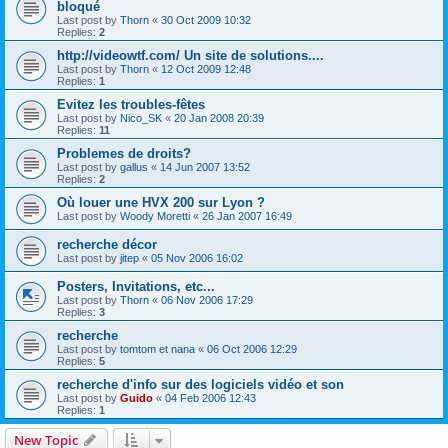
bloqué
Last post by
Thorn
«
30 Oct 2009 10:32
Replies:
2
http://videowtf.com/ Un site de solutions....
Last post by
Thorn
«
12 Oct 2009 12:48
Replies:
1
Evitez les troubles-fêtes
Last post by
Nico_SK
«
20 Jan 2008 20:39
Replies:
11
Problemes de droits?
Last post by
gallus
«
14 Jun 2007 13:52
Replies:
2
Où louer une HVX 200 sur Lyon ?
Last post by
Woody Moretti
«
26 Jan 2007 16:49
recherche décor
Last post by
jitep
«
05 Nov 2006 16:02
Posters, Invitations, etc...
Last post by
Thorn
«
06 Nov 2006 17:29
Replies:
3
recherche
Last post by
tomtom et nana
«
06 Oct 2006 12:29
Replies:
5
recherche d'info sur des logiciels vidéo et son
Last post by
Guido
«
04 Feb 2006 12:43
Replies:
1
New Topic