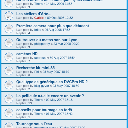
Last post by
Thorn
«
14 May 2009 11:58
Replies:
3
Les ateliers d'Arte...
Last post by
Guido
«
09 Oct 2008 12:32
Première caméra pour plus que débutant
Last post by
brice
«
26 Aug 2008 17:53
Replies:
4
Ou trouver du matos son sur Lyon
Last post by
philippe.roy
«
23 Mar 2008 20:22
Replies:
9
caméras HD
Last post by
sebrossi
«
30 Aug 2007 15:54
Replies:
7
Recherche kit mini-35
Last post by
Phil
«
28 May 2007 18:19
Replies:
6
Quel type de générique en DVCPro HD ?
Last post by
blag-gyver
«
23 May 2007 10:30
Replies:
2
La pellicule a-t-elle encore un avenir ?
Last post by
Thorn
«
02 May 2007 18:18
Replies:
13
conseils pour tournage en forêt
Last post by
Thorn
«
01 May 2007 18:42
Replies:
1
Tournage sous l'eau
Last post by
tomtom et nana
«
27 Mar 2007 23:20