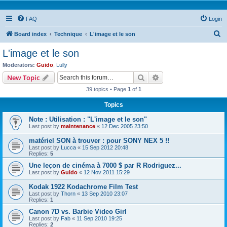
FAQ
Login
S
Board index
Technique
L'image et le son
e
L'image et le son
a
Moderators:
Guido
,
Lully
r
Search
Advanced search
New Topic
c
39 topics • Page
1
of
1
h
Topics
Note : Utilisation : "L'image et le son"
Last post by
maintenance
«
12 Dec 2005 23:50
matériel SON à trouver : pour SONY NEX 5 !!
Last post by
Lucca
«
15 Sep 2012 20:48
Replies:
5
Une leçon de cinéma à 7000 $ par R Rodriguez...
Last post by
Guido
«
12 Nov 2011 15:29
Kodak 1922 Kodachrome Film Test
Last post by
Thorn
«
13 Sep 2010 23:07
Replies:
1
Canon 7D vs. Barbie Video Girl
Last post by
Fab
«
11 Sep 2010 19:25
Replies:
2