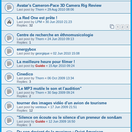
Avatar's Cameron-Pace 3D Camera Rig Review
Last post by
Thorn
«
29 Aug 2010 08:06
La Red One est prête !
Last post by
LPM
«
30 Jun 2010 21:23
Replies:
32
1
2
3
Centre de recherche en éthnomusicologie
Last post by
Thorn
«
24 Jun 2010 09:13
Replies:
1
energybox
Last post by
georgique
«
02 Jun 2010 15:08
La meilleure heure pour filmer !
Last post by
Guido
«
15 Apr 2010 09:24
Cinedico
Last post by
Thorn
«
06 Oct 2009 13:34
Replies:
3
"Le MP3 mutile le son et l'audition"
Last post by
Thorn
«
30 Sep 2009 09:24
Replies:
2
tourner des images vidéo d'un avion de tourisme
Last post by
ventoux
«
17 Jun 2009 21:51
Replies:
12
"Silence on écoute ou le silence d'un preneur de son&am
Last post by
Guido
«
12 Jun 2009 16:50
Replies:
3
Du son devient de la musique : Quiet American...