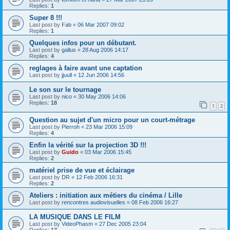
Replies:
1
Super 8 !!!
Last post by
Fab
«
06 Mar 2007 09:02
Replies:
1
Quelques infos pour un débutant.
Last post by
gallus
«
28 Aug 2006 14:17
Replies:
4
reglages à faire avant une captation
Last post by
jjuull
«
12 Jun 2006 14:56
Le son sur le tournage
Last post by
nico
«
30 May 2006 14:06
Replies:
18
1
2
Question au sujet d'un micro pour un court-métrage
Last post by
Pierroh
«
23 Mar 2006 15:09
Replies:
4
Enfin la vérité sur la projection 3D !!!
Last post by
Guido
«
03 Mar 2006 15:45
Replies:
2
matériel prise de vue et éclairage
Last post by
DR
«
12 Feb 2006 16:31
Replies:
2
Ateliers : initiation aux métiers du cinéma / Lille
Last post by
rencontres audiovisuelles
«
08 Feb 2006 16:27
LA MUSIQUE DANS LE FILM
Last post by
VideoPhasm
«
27 Dec 2005 23:04
Replies:
17