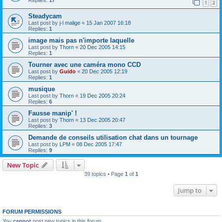
1
2
Steadycam
Last post by
j-l malige
«
15 Jan 2007 16:18
Replies:
1
image mais pas n'importe laquelle
Last post by
Thorn
«
20 Dec 2005 14:15
Replies:
1
Tourner avec une caméra mono CCD
Last post by
Guido
«
20 Dec 2005 12:19
Replies:
1
musique
Last post by
Thorn
«
19 Dec 2005 20:24
Replies:
6
Fausse manip' !
Last post by
Thorn
«
13 Dec 2005 20:47
Replies:
3
Demande de conseils utilisation chat dans un tournage
Last post by
LPM
«
08 Dec 2005 17:47
Replies:
9
New Topic
39 topics • Page
1
of
1
Jump to
FORUM PERMISSIONS
You
cannot
post new topics in this forum