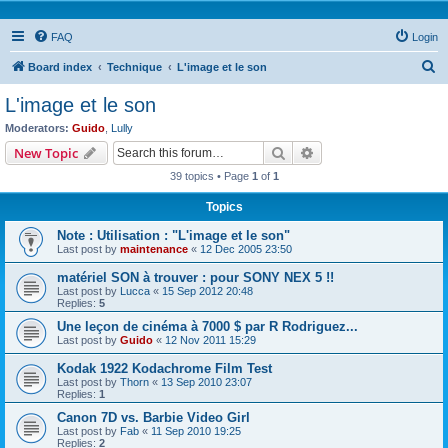
FAQ
Login
S
Board index
Technique
L'image et le son
e
L'image et le son
a
Moderators:
Guido
,
Lully
r
Search
Advanced search
New Topic
c
39 topics • Page
1
of
1
h
Topics
Note : Utilisation : "L'image et le son"
Last post by
maintenance
«
12 Dec 2005 23:50
matériel SON à trouver : pour SONY NEX 5 !!
Last post by
Lucca
«
15 Sep 2012 20:48
Replies:
5
Une leçon de cinéma à 7000 $ par R Rodriguez...
Last post by
Guido
«
12 Nov 2011 15:29
Kodak 1922 Kodachrome Film Test
Last post by
Thorn
«
13 Sep 2010 23:07
Replies:
1
Canon 7D vs. Barbie Video Girl
Last post by
Fab
«
11 Sep 2010 19:25
Replies:
2