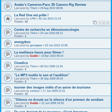
Avatar's Cameron-Pace 3D Camera Rig Review
Last post by
Thorn
«
29 Aug 2010 08:06
La Red One est prête !
Last post by
LPM
«
30 Jun 2010 21:23
Replies:
32
1
2
3
Centre de recherche en éthnomusicologie
Last post by
Thorn
«
24 Jun 2010 09:13
Replies:
1
energybox
Last post by
georgique
«
02 Jun 2010 15:08
La meilleure heure pour filmer !
Last post by
Guido
«
15 Apr 2010 09:24
Cinedico
Last post by
Thorn
«
06 Oct 2009 13:34
Replies:
3
"Le MP3 mutile le son et l'audition"
Last post by
Thorn
«
30 Sep 2009 09:24
Replies:
2
tourner des images vidéo d'un avion de tourisme
Last post by
ventoux
«
17 Jun 2009 21:51
Replies:
12
"Silence on écoute ou le silence d'un preneur de son&am
Last post by
Guido
«
12 Jun 2009 16:50
Replies:
3
Du son devient de la musique : Quiet American...