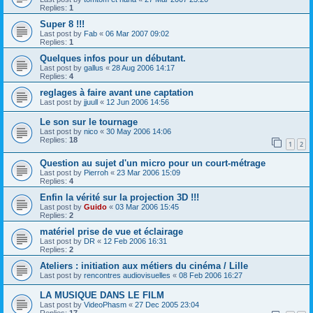
Replies:
1
Super 8 !!!
Last post by
Fab
«
06 Mar 2007 09:02
Replies:
1
Quelques infos pour un débutant.
Last post by
gallus
«
28 Aug 2006 14:17
Replies:
4
reglages à faire avant une captation
Last post by
jjuull
«
12 Jun 2006 14:56
Le son sur le tournage
Last post by
nico
«
30 May 2006 14:06
Replies:
18
1
2
Question au sujet d'un micro pour un court-métrage
Last post by
Pierroh
«
23 Mar 2006 15:09
Replies:
4
Enfin la vérité sur la projection 3D !!!
Last post by
Guido
«
03 Mar 2006 15:45
Replies:
2
matériel prise de vue et éclairage
Last post by
DR
«
12 Feb 2006 16:31
Replies:
2
Ateliers : initiation aux métiers du cinéma / Lille
Last post by
rencontres audiovisuelles
«
08 Feb 2006 16:27
LA MUSIQUE DANS LE FILM
Last post by
VideoPhasm
«
27 Dec 2005 23:04
Replies:
17