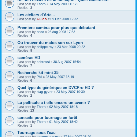
Last post by
Thorn
«
14 May 2009 11:58
Replies:
3
Les ateliers d'Arte...
Last post by
Guido
«
09 Oct 2008 12:32
Première caméra pour plus que débutant
Last post by
brice
«
26 Aug 2008 17:53
Replies:
4
Ou trouver du matos son sur Lyon
Last post by
philippe.roy
«
23 Mar 2008 20:22
Replies:
9
caméras HD
Last post by
sebrossi
«
30 Aug 2007 15:54
Replies:
7
Recherche kit mini-35
Last post by
Phil
«
28 May 2007 18:19
Replies:
6
Quel type de générique en DVCPro HD ?
Last post by
blag-gyver
«
23 May 2007 10:30
Replies:
2
La pellicule a-t-elle encore un avenir ?
Last post by
Thorn
«
02 May 2007 18:18
Replies:
13
conseils pour tournage en forêt
Last post by
Thorn
«
01 May 2007 18:42
Replies:
1
Tournage sous l'eau
Last post by
tomtom et nana
«
27 Mar 2007 23:20