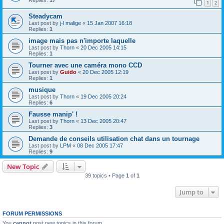
1
2
Steadycam
Last post by
j-l malige
«
15 Jan 2007 16:18
Replies:
1
image mais pas n'importe laquelle
Last post by
Thorn
«
20 Dec 2005 14:15
Replies:
1
Tourner avec une caméra mono CCD
Last post by
Guido
«
20 Dec 2005 12:19
Replies:
1
musique
Last post by
Thorn
«
19 Dec 2005 20:24
Replies:
6
Fausse manip' !
Last post by
Thorn
«
13 Dec 2005 20:47
Replies:
3
Demande de conseils utilisation chat dans un tournage
Last post by
LPM
«
08 Dec 2005 17:47
Replies:
9
New Topic
39 topics • Page
1
of
1
Jump to
FORUM PERMISSIONS
You
cannot
post new topics in this forum