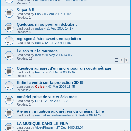
Replies:
1
Super 8 !!!
Last post by
Fab
«
06 Mar 2007 09:02
Replies:
1
Quelques infos pour un débutant.
Last post by
gallus
«
28 Aug 2006 14:17
Replies:
4
reglages à faire avant une captation
Last post by
jjuull
«
12 Jun 2006 14:56
Le son sur le tournage
Last post by
nico
«
30 May 2006 14:06
Replies:
18
1
2
Question au sujet d'un micro pour un court-métrage
Last post by
Pierroh
«
23 Mar 2006 15:09
Replies:
4
Enfin la vérité sur la projection 3D !!!
Last post by
Guido
«
03 Mar 2006 15:45
Replies:
2
matériel prise de vue et éclairage
Last post by
DR
«
12 Feb 2006 16:31
Replies:
2
Ateliers : initiation aux métiers du cinéma / Lille
Last post by
rencontres audiovisuelles
«
08 Feb 2006 16:27
LA MUSIQUE DANS LE FILM
Last post by
VideoPhasm
«
27 Dec 2005 23:04
Replies:
17