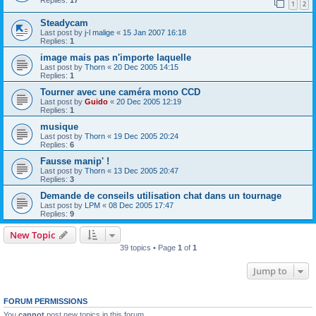
1
2
Steadycam
Last post by
j-l malige
«
15 Jan 2007 16:18
Replies:
1
image mais pas n'importe laquelle
Last post by
Thorn
«
20 Dec 2005 14:15
Replies:
1
Tourner avec une caméra mono CCD
Last post by
Guido
«
20 Dec 2005 12:19
Replies:
1
musique
Last post by
Thorn
«
19 Dec 2005 20:24
Replies:
6
Fausse manip' !
Last post by
Thorn
«
13 Dec 2005 20:47
Replies:
3
Demande de conseils utilisation chat dans un tournage
Last post by
LPM
«
08 Dec 2005 17:47
Replies:
9
New Topic
39 topics • Page
1
of
1
Jump to
FORUM PERMISSIONS
You
cannot
post new topics in this forum