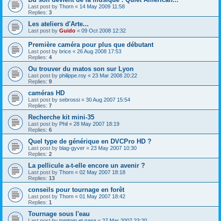
Last post by
Thorn
«
14 May 2009 11:58
Replies:
3
Les ateliers d'Arte...
Last post by
Guido
«
09 Oct 2008 12:32
Première caméra pour plus que débutant
Last post by
brice
«
26 Aug 2008 17:53
Replies:
4
Ou trouver du matos son sur Lyon
Last post by
philippe.roy
«
23 Mar 2008 20:22
Replies:
9
caméras HD
Last post by
sebrossi
«
30 Aug 2007 15:54
Replies:
7
Recherche kit mini-35
Last post by
Phil
«
28 May 2007 18:19
Replies:
6
Quel type de générique en DVCPro HD ?
Last post by
blag-gyver
«
23 May 2007 10:30
Replies:
2
La pellicule a-t-elle encore un avenir ?
Last post by
Thorn
«
02 May 2007 18:18
Replies:
13
conseils pour tournage en forêt
Last post by
Thorn
«
01 May 2007 18:42
Replies:
1
Tournage sous l'eau
Last post by
tomtom et nana
«
27 Mar 2007 23:20