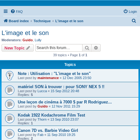
FAQ
Login
S
Board index
Technique
L'image et le son
e
L'image et le son
a
Moderators:
Guido
,
Lully
r
Search
Advanced search
New Topic
c
39 topics • Page
1
of
1
h
Topics
Note : Utilisation : "L'image et le son"
Last post by
maintenance
«
12 Dec 2005 23:50
matériel SON à trouver : pour SONY NEX 5 !!
Last post by
Lucca
«
15 Sep 2012 20:48
Replies:
5
Une leçon de cinéma à 7000 $ par R Rodriguez...
Last post by
Guido
«
12 Nov 2011 15:29
Kodak 1922 Kodachrome Film Test
Last post by
Thorn
«
13 Sep 2010 23:07
Replies:
1
Canon 7D vs. Barbie Video Girl
Last post by
Fab
«
11 Sep 2010 19:25
Replies:
2