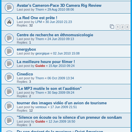
Avatar's Cameron-Pace 3D Camera Rig Review
Last post by
Thorn
«
29 Aug 2010 08:06
La Red One est prête !
Last post by
LPM
«
30 Jun 2010 21:23
Replies:
32
1
2
3
Centre de recherche en éthnomusicologie
Last post by
Thorn
«
24 Jun 2010 09:13
Replies:
1
energybox
Last post by
georgique
«
02 Jun 2010 15:08
La meilleure heure pour filmer !
Last post by
Guido
«
15 Apr 2010 09:24
Cinedico
Last post by
Thorn
«
06 Oct 2009 13:34
Replies:
3
"Le MP3 mutile le son et l'audition"
Last post by
Thorn
«
30 Sep 2009 09:24
Replies:
2
tourner des images vidéo d'un avion de tourisme
Last post by
ventoux
«
17 Jun 2009 21:51
Replies:
12
"Silence on écoute ou le silence d'un preneur de son&am
Last post by
Guido
«
12 Jun 2009 16:50
Replies:
3
Du son devient de la musique : Quiet American...