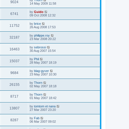
by
Thorn
9024
14 May 2009 11:58
by
Guido
6741
09 Oct 2008 12:32
by
brice
11752
26 Aug 2008 17:53
by
philippe.roy
32187
23 Mar 2008 20:22
by
sebrossi
16463
30 Aug 2007 15:54
by
Phil
15037
28 May 2007 18:19
by
blag-gyver
9684
23 May 2007 10:30
by
Thorn
26155
02 May 2007 18:18
by
Thorn
8717
01 May 2007 18:42
by
tomtom et nana
13807
27 Mar 2007 23:20
by
Fab
8287
06 Mar 2007 09:02