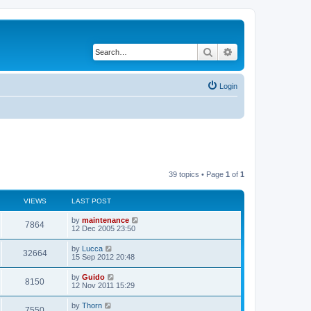
Search
Advanced search
Login
39 topics • Page
1
of
1
VIEWS
LAST POST
by
maintenance
7864
12 Dec 2005 23:50
by
Lucca
32664
15 Sep 2012 20:48
by
Guido
8150
12 Nov 2011 15:29
by
Thorn
7550