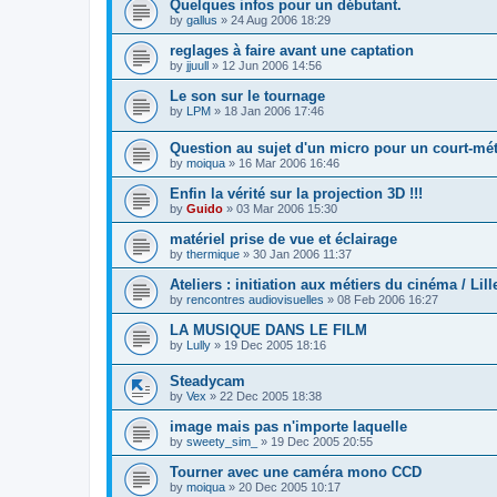
Quelques infos pour un débutant.
by
gallus
»
24 Aug 2006 18:29
reglages à faire avant une captation
by
jjuull
»
12 Jun 2006 14:56
Le son sur le tournage
by
LPM
»
18 Jan 2006 17:46
Question au sujet d'un micro pour un court-mé
by
moiqua
»
16 Mar 2006 16:46
Enfin la vérité sur la projection 3D !!!
by
Guido
»
03 Mar 2006 15:30
matériel prise de vue et éclairage
by
thermique
»
30 Jan 2006 11:37
Ateliers : initiation aux métiers du cinéma / Lill
by
rencontres audiovisuelles
»
08 Feb 2006 16:27
LA MUSIQUE DANS LE FILM
by
Lully
»
19 Dec 2005 18:16
Steadycam
by
Vex
»
22 Dec 2005 18:38
image mais pas n'importe laquelle
by
sweety_sim_
»
19 Dec 2005 20:55
Tourner avec une caméra mono CCD
by
moiqua
»
20 Dec 2005 10:17