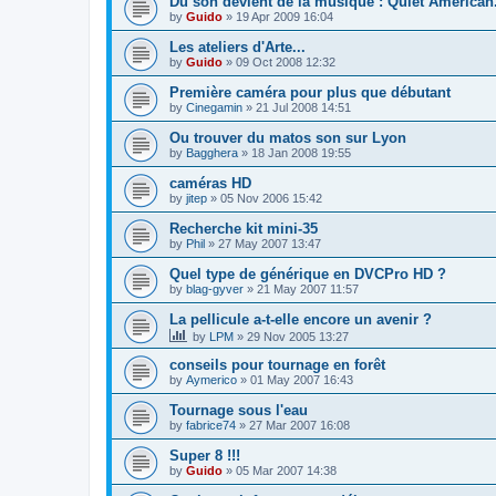
Du son devient de la musique : Quiet American.
by
Guido
»
19 Apr 2009 16:04
Les ateliers d'Arte...
by
Guido
»
09 Oct 2008 12:32
Première caméra pour plus que débutant
by
Cinegamin
»
21 Jul 2008 14:51
Ou trouver du matos son sur Lyon
by
Bagghera
»
18 Jan 2008 19:55
caméras HD
by
jitep
»
05 Nov 2006 15:42
Recherche kit mini-35
by
Phil
»
27 May 2007 13:47
Quel type de générique en DVCPro HD ?
by
blag-gyver
»
21 May 2007 11:57
La pellicule a-t-elle encore un avenir ?
by
LPM
»
29 Nov 2005 13:27
conseils pour tournage en forêt
by
Aymerico
»
01 May 2007 16:43
Tournage sous l'eau
by
fabrice74
»
27 Mar 2007 16:08
Super 8 !!!
by
Guido
»
05 Mar 2007 14:38