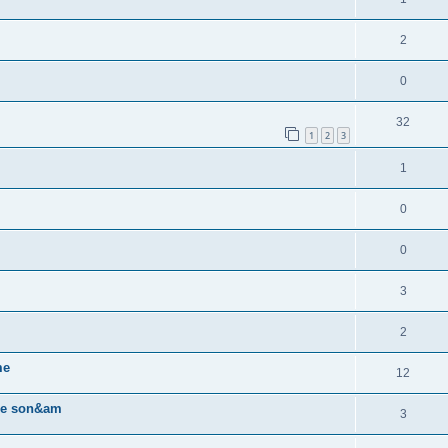
2
0
32
1
2
3
1
0
0
3
2
me
12
 de son&am
3