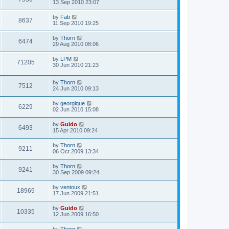
13 Sep 2010 23:07
by
Fab
8637
11 Sep 2010 19:25
by
Thorn
6474
29 Aug 2010 08:06
by
LPM
71205
30 Jun 2010 21:23
by
Thorn
7512
24 Jun 2010 09:13
by
georgique
6229
02 Jun 2010 15:08
by
Guido
6493
15 Apr 2010 09:24
by
Thorn
9211
06 Oct 2009 13:34
by
Thorn
9241
30 Sep 2009 09:24
by
ventoux
18969
17 Jun 2009 21:51
by
Guido
10335
12 Jun 2009 16:50