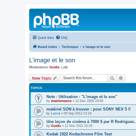
Quick links
FAQ
Board index
Technique
L'image et le son
L'image et le son
Moderators:
Guido
,
Lully
Search
Advanc
New Topic
TOPICS
Note : Utilisation : "L'image et le son"
by
maintenance
»
12 Dec 2005 23:50
matériel SON à trouver : pour SONY NEX 5 !!
by
Lucca
»
09 Sep 2012 13:18
Une leçon de cinéma à 7000 $ par R Rodriguez..
by
Guido
»
12 Nov 2011 15:29
Kodak 1922 Kodachrome Film Test