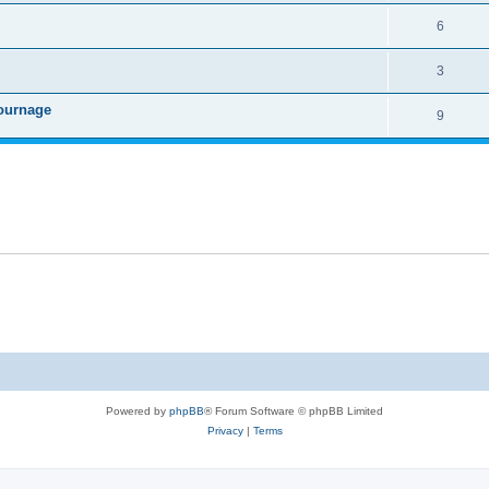
6
3
tournage
9
Powered by
phpBB
® Forum Software © phpBB Limited
Privacy
|
Terms