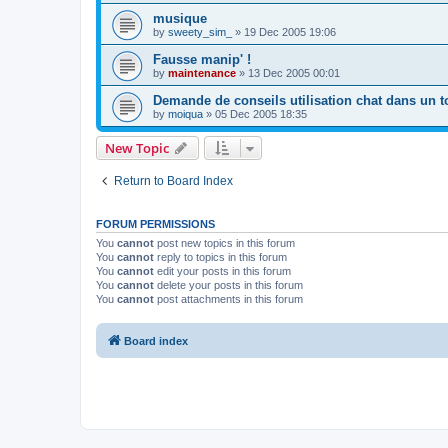
musique
by
sweety_sim_
»
19 Dec 2005 19:06
Fausse manip' !
by
maintenance
»
13 Dec 2005 00:01
Demande de conseils utilisation chat dans un 
by
moiqua
»
05 Dec 2005 18:35
New Topic
Return to Board Index
FORUM PERMISSIONS
You
cannot
post new topics in this forum
You
cannot
reply to topics in this forum
You
cannot
edit your posts in this forum
You
cannot
delete your posts in this forum
You
cannot
post attachments in this forum
Board index