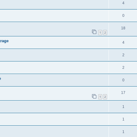
4
0
18
1
2
trage
4
2
2
e
0
17
1
2
1
1
1