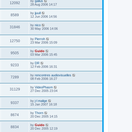
by
gallus
12092
28 Aug 2006 14:17
by
jjuull
8589
12 Jun 2006 14:56
by
nico
31846
30 May 2006 14:06
by
Pierroh
12750
23 Mar 2006 15:09
by
Guido
9505
03 Mar 2006 15:45
by
DR
9233
12 Feb 2006 16:31
by
rencontres audiovisuelles
7289
08 Feb 2006 16:27
by
VideoPhasm
31129
27 Dec 2005 23:04
by
j-l malige
9337
15 Jan 2007 16:18
by
Thorn
8674
20 Dec 2005 14:15
by
Guido
8834
20 Dec 2005 12:19