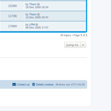
by
Thorn
15280
19 Dec 2005 20:24
by
Thorn
11796
13 Dec 2005 20:47
by
LPM
17800
08 Dec 2005 17:47
39 topics • Page
1
of
1
Jump to
Contact us
Delete cookies
All times are
UTC+01:00