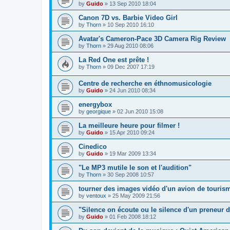
by
Guido
»
13 Sep 2010 18:04
Canon 7D vs. Barbie Video Girl
by
Thorn
»
10 Sep 2010 16:10
Avatar's Cameron-Pace 3D Camera Rig Review
by
Thorn
»
29 Aug 2010 08:06
La Red One est prête !
by
Thorn
»
09 Dec 2007 17:19
Centre de recherche en éthnomusicologie
by
Guido
»
24 Jun 2010 08:34
energybox
by
georgique
»
02 Jun 2010 15:08
La meilleure heure pour filmer !
by
Guido
»
15 Apr 2010 09:24
Cinedico
by
Guido
»
19 Mar 2009 13:34
"Le MP3 mutile le son et l'audition"
by
Thorn
»
30 Sep 2008 10:57
tourner des images vidéo d'un avion de touris
by
ventoux
»
25 May 2009 21:56
"Silence on écoute ou le silence d'un preneur
by
Guido
»
01 Feb 2008 18:12