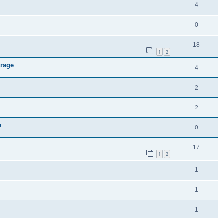
4
0
18
1
2
trage
4
2
2
e
0
17
1
2
1
1
1