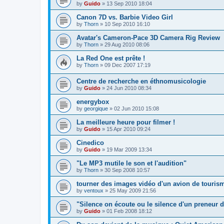
by
Guido
»
13 Sep 2010 18:04
Canon 7D vs. Barbie Video Girl
by
Thorn
»
10 Sep 2010 16:10
Avatar's Cameron-Pace 3D Camera Rig Review
by
Thorn
»
29 Aug 2010 08:06
La Red One est prête !
by
Thorn
»
09 Dec 2007 17:19
Centre de recherche en éthnomusicologie
by
Guido
»
24 Jun 2010 08:34
energybox
by
georgique
»
02 Jun 2010 15:08
La meilleure heure pour filmer !
by
Guido
»
15 Apr 2010 09:24
Cinedico
by
Guido
»
19 Mar 2009 13:34
"Le MP3 mutile le son et l'audition"
by
Thorn
»
30 Sep 2008 10:57
tourner des images vidéo d'un avion de touris
by
ventoux
»
25 May 2009 21:56
"Silence on écoute ou le silence d'un preneur
by
Guido
»
01 Feb 2008 18:12