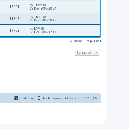
by
Thorn
15231
19 Dec 2005 20:24
by
Thorn
11747
13 Dec 2005 20:47
by
LPM
17763
08 Dec 2005 17:47
39 topics • Page
1
of
1
Jump to
Contact us
Delete cookies
All times are
UTC+01:00