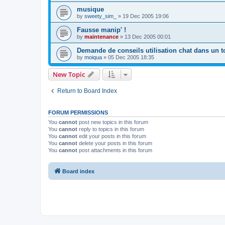
musique
by
sweety_sim_
»
19 Dec 2005 19:06
Fausse manip' !
by
maintenance
»
13 Dec 2005 00:01
Demande de conseils utilisation chat dans un 
by
moiqua
»
05 Dec 2005 18:35
New Topic
Return to Board Index
FORUM PERMISSIONS
You
cannot
post new topics in this forum
You
cannot
reply to topics in this forum
You
cannot
edit your posts in this forum
You
cannot
delete your posts in this forum
You
cannot
post attachments in this forum
Board index