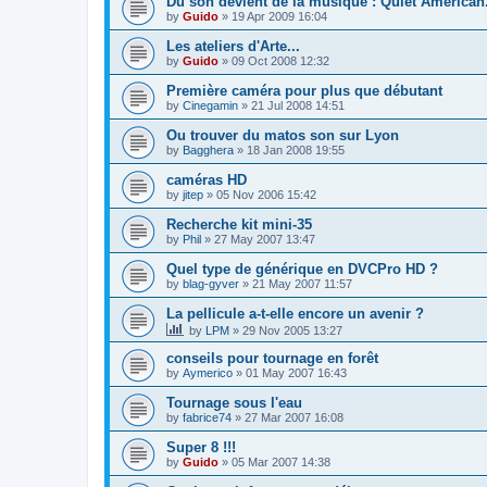
Du son devient de la musique : Quiet American.
by
Guido
»
19 Apr 2009 16:04
Les ateliers d'Arte...
by
Guido
»
09 Oct 2008 12:32
Première caméra pour plus que débutant
by
Cinegamin
»
21 Jul 2008 14:51
Ou trouver du matos son sur Lyon
by
Bagghera
»
18 Jan 2008 19:55
caméras HD
by
jitep
»
05 Nov 2006 15:42
Recherche kit mini-35
by
Phil
»
27 May 2007 13:47
Quel type de générique en DVCPro HD ?
by
blag-gyver
»
21 May 2007 11:57
La pellicule a-t-elle encore un avenir ?
by
LPM
»
29 Nov 2005 13:27
conseils pour tournage en forêt
by
Aymerico
»
01 May 2007 16:43
Tournage sous l'eau
by
fabrice74
»
27 Mar 2007 16:08
Super 8 !!!
by
Guido
»
05 Mar 2007 14:38