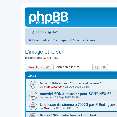
Quick links
FAQ
Board index
Technique
L'image et le son
L'image et le son
Moderators:
Guido
,
Lully
Search
Advanc
New Topic
TOPICS
Note : Utilisation : "L'image et le son"
by
maintenance
»
12 Dec 2005 23:50
matériel SON à trouver : pour SONY NEX 5 !!
by
Lucca
»
09 Sep 2012 13:18
Une leçon de cinéma à 7000 $ par R Rodriguez..
by
Guido
»
12 Nov 2011 15:29
Kodak 1922 Kodachrome Film Test