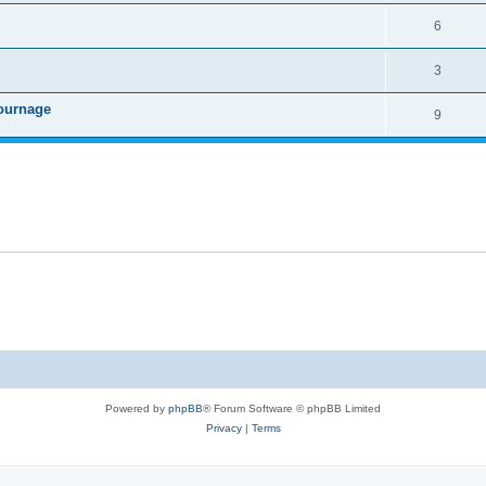
6
3
tournage
9
Powered by
phpBB
® Forum Software © phpBB Limited
Privacy
|
Terms