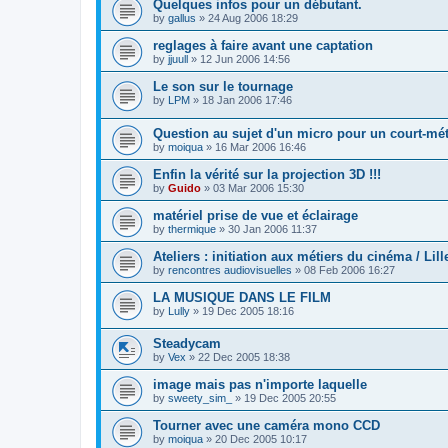
Quelques infos pour un débutant.
by
gallus
»
24 Aug 2006 18:29
reglages à faire avant une captation
by
jjuull
»
12 Jun 2006 14:56
Le son sur le tournage
by
LPM
»
18 Jan 2006 17:46
Question au sujet d'un micro pour un court-mé
by
moiqua
»
16 Mar 2006 16:46
Enfin la vérité sur la projection 3D !!!
by
Guido
»
03 Mar 2006 15:30
matériel prise de vue et éclairage
by
thermique
»
30 Jan 2006 11:37
Ateliers : initiation aux métiers du cinéma / Lill
by
rencontres audiovisuelles
»
08 Feb 2006 16:27
LA MUSIQUE DANS LE FILM
by
Lully
»
19 Dec 2005 18:16
Steadycam
by
Vex
»
22 Dec 2005 18:38
image mais pas n'importe laquelle
by
sweety_sim_
»
19 Dec 2005 20:55
Tourner avec une caméra mono CCD
by
moiqua
»
20 Dec 2005 10:17