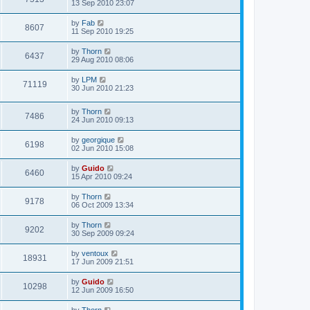
13 Sep 2010 23:07
by
Fab
8607
11 Sep 2010 19:25
by
Thorn
6437
29 Aug 2010 08:06
by
LPM
71119
30 Jun 2010 21:23
by
Thorn
7486
24 Jun 2010 09:13
by
georgique
6198
02 Jun 2010 15:08
by
Guido
6460
15 Apr 2010 09:24
by
Thorn
9178
06 Oct 2009 13:34
by
Thorn
9202
30 Sep 2009 09:24
by
ventoux
18931
17 Jun 2009 21:51
by
Guido
10298
12 Jun 2009 16:50