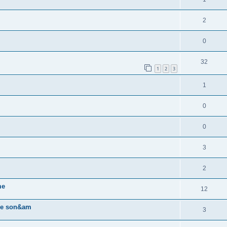
2
0
32
1
2
3
1
0
0
3
2
me
12
 de son&am
3