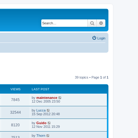
Search
Advanced search
Login
39 topics • Page
1
of
1
VIEWS
LAST POST
by
maintenance
7845
12 Dec 2005 23:50
by
Lucca
32544
15 Sep 2012 20:48
by
Guido
8120
12 Nov 2011 15:29
by
Thorn
7513