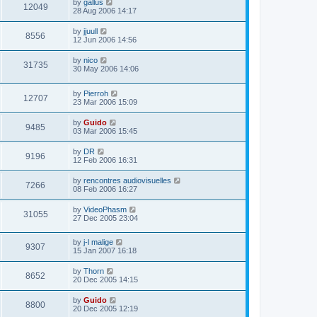
by
gallus
12049
28 Aug 2006 14:17
by
jjuull
8556
12 Jun 2006 14:56
by
nico
31735
30 May 2006 14:06
by
Pierroh
12707
23 Mar 2006 15:09
by
Guido
9485
03 Mar 2006 15:45
by
DR
9196
12 Feb 2006 16:31
by
rencontres audiovisuelles
7266
08 Feb 2006 16:27
by
VideoPhasm
31055
27 Dec 2005 23:04
by
j-l malige
9307
15 Jan 2007 16:18
by
Thorn
8652
20 Dec 2005 14:15
by
Guido
8800
20 Dec 2005 12:19