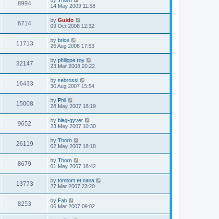
by
Thorn
8994
14 May 2009 11:58
by
Guido
6714
09 Oct 2008 12:32
by
brice
11713
26 Aug 2008 17:53
by
philippe.roy
32147
23 Mar 2008 20:22
by
sebrossi
16433
30 Aug 2007 15:54
by
Phil
15008
28 May 2007 18:19
by
blag-gyver
9652
23 May 2007 10:30
by
Thorn
26119
02 May 2007 18:18
by
Thorn
8679
01 May 2007 18:42
by
tomtom et nana
13773
27 Mar 2007 23:20
by
Fab
8253
06 Mar 2007 09:02