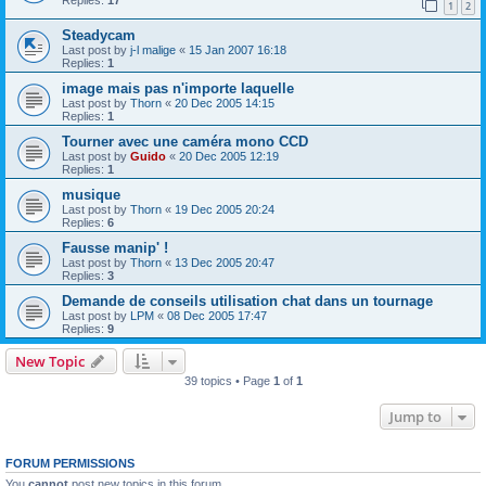
1
2
Steadycam
Last post by
j-l malige
«
15 Jan 2007 16:18
Replies:
1
image mais pas n'importe laquelle
Last post by
Thorn
«
20 Dec 2005 14:15
Replies:
1
Tourner avec une caméra mono CCD
Last post by
Guido
«
20 Dec 2005 12:19
Replies:
1
musique
Last post by
Thorn
«
19 Dec 2005 20:24
Replies:
6
Fausse manip' !
Last post by
Thorn
«
13 Dec 2005 20:47
Replies:
3
Demande de conseils utilisation chat dans un tournage
Last post by
LPM
«
08 Dec 2005 17:47
Replies:
9
New Topic
39 topics • Page
1
of
1
Jump to
FORUM PERMISSIONS
You
cannot
post new topics in this forum