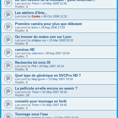
Last post by
Thorn
«
14 May 2009 11:58
Replies:
3
Les ateliers d'Arte...
Last post by
Guido
«
09 Oct 2008 12:32
Première caméra pour plus que débutant
Last post by
brice
«
26 Aug 2008 17:53
Replies:
4
Ou trouver du matos son sur Lyon
Last post by
philippe.roy
«
23 Mar 2008 20:22
Replies:
9
caméras HD
Last post by
sebrossi
«
30 Aug 2007 15:54
Replies:
7
Recherche kit mini-35
Last post by
Phil
«
28 May 2007 18:19
Replies:
6
Quel type de générique en DVCPro HD ?
Last post by
blag-gyver
«
23 May 2007 10:30
Replies:
2
La pellicule a-t-elle encore un avenir ?
Last post by
Thorn
«
02 May 2007 18:18
Replies:
13
conseils pour tournage en forêt
Last post by
Thorn
«
01 May 2007 18:42
Replies:
1
Tournage sous l'eau
Last post by
tomtom et nana
«
27 Mar 2007 23:20