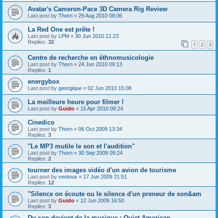
Avatar's Cameron-Pace 3D Camera Rig Review
Last post by
Thorn
«
29 Aug 2010 08:06
La Red One est prête !
Last post by
LPM
«
30 Jun 2010 21:23
Replies:
32
1
2
3
Centre de recherche en éthnomusicologie
Last post by
Thorn
«
24 Jun 2010 09:13
Replies:
1
energybox
Last post by
georgique
«
02 Jun 2010 15:08
La meilleure heure pour filmer !
Last post by
Guido
«
15 Apr 2010 09:24
Cinedico
Last post by
Thorn
«
06 Oct 2009 13:34
Replies:
3
"Le MP3 mutile le son et l'audition"
Last post by
Thorn
«
30 Sep 2009 09:24
Replies:
2
tourner des images vidéo d'un avion de tourisme
Last post by
ventoux
«
17 Jun 2009 21:51
Replies:
12
"Silence on écoute ou le silence d'un preneur de son&am
Last post by
Guido
«
12 Jun 2009 16:50
Replies:
3
Du son devient de la musique : Quiet American...