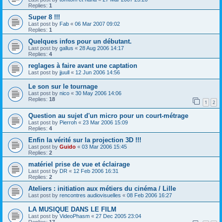
Replies:
1
Super 8 !!!
Last post by
Fab
«
06 Mar 2007 09:02
Replies:
1
Quelques infos pour un débutant.
Last post by
gallus
«
28 Aug 2006 14:17
Replies:
4
reglages à faire avant une captation
Last post by
jjuull
«
12 Jun 2006 14:56
Le son sur le tournage
Last post by
nico
«
30 May 2006 14:06
Replies:
18
1
2
Question au sujet d'un micro pour un court-métrage
Last post by
Pierroh
«
23 Mar 2006 15:09
Replies:
4
Enfin la vérité sur la projection 3D !!!
Last post by
Guido
«
03 Mar 2006 15:45
Replies:
2
matériel prise de vue et éclairage
Last post by
DR
«
12 Feb 2006 16:31
Replies:
2
Ateliers : initiation aux métiers du cinéma / Lille
Last post by
rencontres audiovisuelles
«
08 Feb 2006 16:27
LA MUSIQUE DANS LE FILM
Last post by
VideoPhasm
«
27 Dec 2005 23:04
Replies:
17