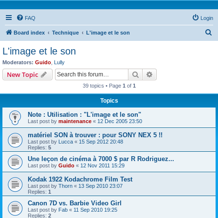
FAQ
Login
S
Board index
Technique
L'image et le son
e
L'image et le son
a
Moderators:
Guido
,
Lully
r
Search
Advanced search
New Topic
c
39 topics • Page
1
of
1
h
Topics
Note : Utilisation : "L'image et le son"
Last post by
maintenance
«
12 Dec 2005 23:50
matériel SON à trouver : pour SONY NEX 5 !!
Last post by
Lucca
«
15 Sep 2012 20:48
Replies:
5
Une leçon de cinéma à 7000 $ par R Rodriguez...
Last post by
Guido
«
12 Nov 2011 15:29
Kodak 1922 Kodachrome Film Test
Last post by
Thorn
«
13 Sep 2010 23:07
Replies:
1
Canon 7D vs. Barbie Video Girl
Last post by
Fab
«
11 Sep 2010 19:25
Replies:
2