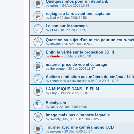
Quelques infos pour un débutant.
by
gallus
»
24 Aug 2006 18:29
reglages à faire avant une captation
by
jjuull
»
12 Jun 2006 14:56
Le son sur le tournage
by
LPM
»
18 Jan 2006 17:46
Question au sujet d'un micro pour un court-mé
by
moiqua
»
16 Mar 2006 16:46
Enfin la vérité sur la projection 3D !!!
by
Guido
»
03 Mar 2006 15:30
matériel prise de vue et éclairage
by
thermique
»
30 Jan 2006 11:37
Ateliers : initiation aux métiers du cinéma / Lill
by
rencontres audiovisuelles
»
08 Feb 2006 16:27
LA MUSIQUE DANS LE FILM
by
Lully
»
19 Dec 2005 18:16
Steadycam
by
Vex
»
22 Dec 2005 18:38
image mais pas n'importe laquelle
by
sweety_sim_
»
19 Dec 2005 20:55
Tourner avec une caméra mono CCD
by
moiqua
»
20 Dec 2005 10:17