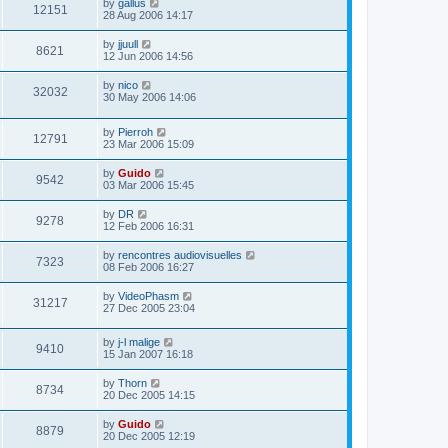
by
gallus
12151
28 Aug 2006 14:17
by
jjuull
8621
12 Jun 2006 14:56
by
nico
32032
30 May 2006 14:06
by
Pierroh
12791
23 Mar 2006 15:09
by
Guido
9542
03 Mar 2006 15:45
by
DR
9278
12 Feb 2006 16:31
by
rencontres audiovisuelles
7323
08 Feb 2006 16:27
by
VideoPhasm
31217
27 Dec 2005 23:04
by
j-l malige
9410
15 Jan 2007 16:18
by
Thorn
8734
20 Dec 2005 14:15
by
Guido
8879
20 Dec 2005 12:19