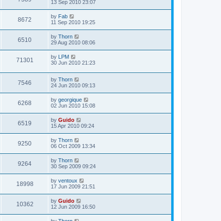
13 Sep 2010 23:07
by
Fab
8672
11 Sep 2010 19:25
by
Thorn
6510
29 Aug 2010 08:06
by
LPM
71301
30 Jun 2010 21:23
by
Thorn
7546
24 Jun 2010 09:13
by
georgique
6268
02 Jun 2010 15:08
by
Guido
6519
15 Apr 2010 09:24
by
Thorn
9250
06 Oct 2009 13:34
by
Thorn
9264
30 Sep 2009 09:24
by
ventoux
18998
17 Jun 2009 21:51
by
Guido
10362
12 Jun 2009 16:50