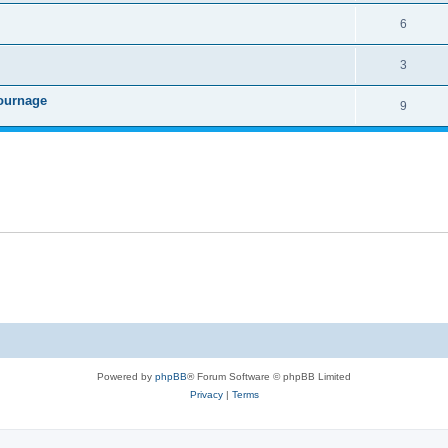
6
3
tournage
9
Powered by
phpBB
® Forum Software © phpBB Limited
Privacy
|
Terms