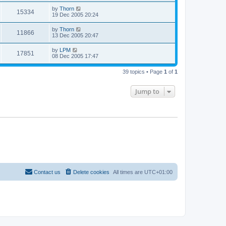
by
Thorn
15334
19 Dec 2005 20:24
by
Thorn
11866
13 Dec 2005 20:47
by
LPM
17851
08 Dec 2005 17:47
39 topics • Page
1
of
1
Jump to
Contact us
Delete cookies
All times are
UTC+01:00