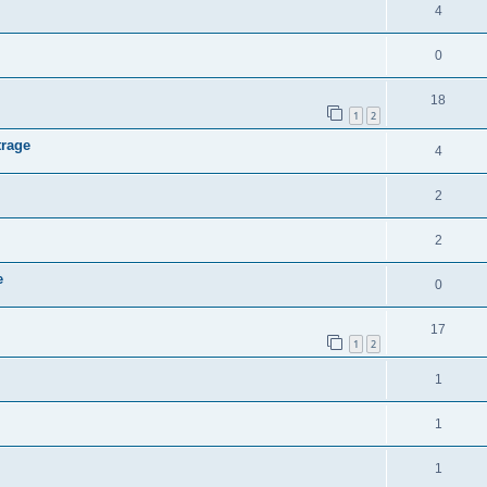
4
0
18
1
2
trage
4
2
2
e
0
17
1
2
1
1
1