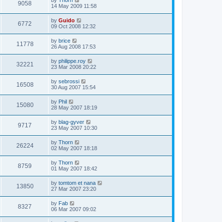
by
Thorn
9058
14 May 2009 11:58
by
Guido
6772
09 Oct 2008 12:32
by
brice
11778
26 Aug 2008 17:53
by
philippe.roy
32221
23 Mar 2008 20:22
by
sebrossi
16508
30 Aug 2007 15:54
by
Phil
15080
28 May 2007 18:19
by
blag-gyver
9717
23 May 2007 10:30
by
Thorn
26224
02 May 2007 18:18
by
Thorn
8759
01 May 2007 18:42
by
tomtom et nana
13850
27 Mar 2007 23:20
by
Fab
8327
06 Mar 2007 09:02