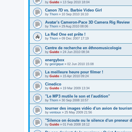
by
Guido
»
13 Sep 2010 18:04
Canon 7D vs. Barbie Video Girl
by
Thorn
»
10 Sep 2010 16:10
Avatar's Cameron-Pace 3D Camera Rig Review
by
Thorn
»
29 Aug 2010 08:06
La Red One est prête !
by
Thorn
»
09 Dec 2007 17:19
Centre de recherche en éthnomusicologie
by
Guido
»
24 Jun 2010 08:34
energybox
by
georgique
»
02 Jun 2010 15:08
La meilleure heure pour filmer !
by
Guido
»
15 Apr 2010 09:24
Cinedico
by
Guido
»
19 Mar 2009 13:34
"Le MP3 mutile le son et l'audition"
by
Thorn
»
30 Sep 2008 10:57
tourner des images vidéo d'un avion de touris
by
ventoux
»
25 May 2009 21:56
"Silence on écoute ou le silence d'un preneur
by
Guido
»
01 Feb 2008 18:12