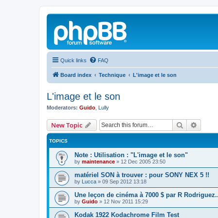
Quick links
FAQ
Board index
Technique
L'image et le son
L'image et le son
Moderators:
Guido
,
Lully
Search
Advanc
New Topic
TOPICS
Note : Utilisation : "L'image et le son"
by
maintenance
»
12 Dec 2005 23:50
matériel SON à trouver : pour SONY NEX 5 !!
by
Lucca
»
09 Sep 2012 13:18
Une leçon de cinéma à 7000 $ par R Rodriguez..
by
Guido
»
12 Nov 2011 15:29
Kodak 1922 Kodachrome Film Test