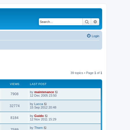
Search
Advanced search
Login
39 topics • Page
1
of
1
VIEWS
LAST POST
by
maintenance
7908
12 Dec 2005 23:50
by
Lucca
32774
15 Sep 2012 20:48
by
Guido
8184
12 Nov 2011 15:29
by
Thorn
7589