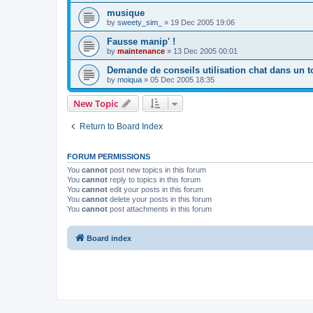
musique
by
sweety_sim_
»
19 Dec 2005 19:06
Fausse manip' !
by
maintenance
»
13 Dec 2005 00:01
Demande de conseils utilisation chat dans un 
by
moiqua
»
05 Dec 2005 18:35
New Topic
Return to Board Index
FORUM PERMISSIONS
You
cannot
post new topics in this forum
You
cannot
reply to topics in this forum
You
cannot
edit your posts in this forum
You
cannot
delete your posts in this forum
You
cannot
post attachments in this forum
Board index