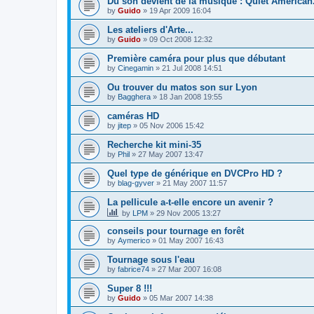
Du son devient de la musique : Quiet American.
by
Guido
»
19 Apr 2009 16:04
Les ateliers d'Arte...
by
Guido
»
09 Oct 2008 12:32
Première caméra pour plus que débutant
by
Cinegamin
»
21 Jul 2008 14:51
Ou trouver du matos son sur Lyon
by
Bagghera
»
18 Jan 2008 19:55
caméras HD
by
jitep
»
05 Nov 2006 15:42
Recherche kit mini-35
by
Phil
»
27 May 2007 13:47
Quel type de générique en DVCPro HD ?
by
blag-gyver
»
21 May 2007 11:57
La pellicule a-t-elle encore un avenir ?
by
LPM
»
29 Nov 2005 13:27
conseils pour tournage en forêt
by
Aymerico
»
01 May 2007 16:43
Tournage sous l'eau
by
fabrice74
»
27 Mar 2007 16:08
Super 8 !!!
by
Guido
»
05 Mar 2007 14:38