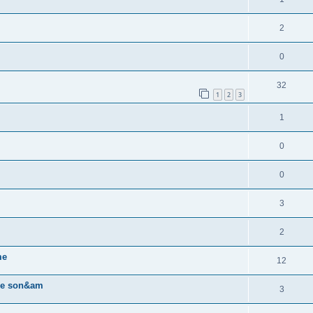
2
0
32
1
2
3
1
0
0
3
2
me
12
 de son&am
3