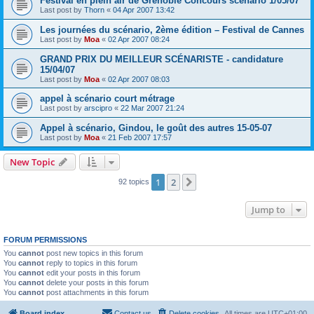
Festival en plein air de Grenoble Concours scénario 1/05/07
Last post by
Thorn
«
04 Apr 2007 13:42
Les journées du scénario, 2ème édition – Festival de Cannes
Last post by
Moa
«
02 Apr 2007 08:24
GRAND PRIX DU MEILLEUR SCÉNARISTE - candidature
15/04/07
Last post by
Moa
«
02 Apr 2007 08:03
appel à scénario court métrage
Last post by
arscipro
«
22 Mar 2007 21:24
Appel à scénario, Gindou, le goût des autres 15-05-07
Last post by
Moa
«
21 Feb 2007 17:57
New Topic
1
2
Next
92 topics
Jump to
FORUM PERMISSIONS
You
cannot
post new topics in this forum
You
cannot
reply to topics in this forum
You
cannot
edit your posts in this forum
You
cannot
delete your posts in this forum
You
cannot
post attachments in this forum
Board index
Contact us
Delete cookies
All times are
UTC+01:00