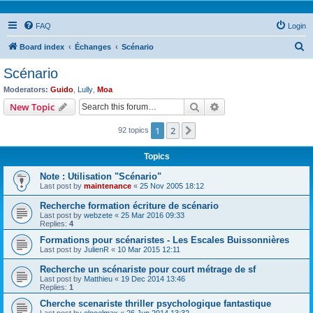
FAQ
Login
S
Board index
Échanges
Scénario
e
Scénario
a
Moderators:
Guido
,
Lully
,
Moa
r
Search
Advanced search
New Topic
c
1
2
Next
92 topics
h
Topics
Note : Utilisation "Scénario"
Last post by
maintenance
«
25 Nov 2005 18:12
Recherche formation écriture de scénario
Last post by
webzete
«
25 Mar 2016 09:33
Replies:
4
Formations pour scénaristes - Les Escales Buissonnières
Last post by
JulienR
«
10 Mar 2015 12:11
Recherche un scénariste pour court métrage de sf
Last post by
Matthieu
«
19 Dec 2014 13:46
Replies:
1
Cherche scenariste thriller psychologique fantastique
Last post by
elocelmax
«
26 Jun 2014 13:32