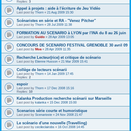
Replies:
3
Appel à projets : aide à l'écriture de Jeu Vidéo
Last post by
Thorn
«
21 Aug 2009 15:30
Scénaristes en série et RA - "Venez Pitcher"
Last post by
Thorn
«
28 Jul 2009 11:38
FORMATION AU SCENARIO à LYON par l'INA du 8 au 26 juin
Last post by
Guido
«
28 Apr 2009 13:05
CONCOURS DE SCENARIO FESTIVAL GRENOBLE 30 avril 09
Last post by
Moa
«
28 Apr 2009 11:35
Recherche Lecteur(rice) et critique de scénario
Last post by
Etienne Husson
«
21 Mar 2009 15:41
Collège de lecteurs scénarii
Last post by
Thorn
«
14 Jan 2009 17:45
Replies:
2
espoir
Last post by
Thorn
«
17 Dec 2008 15:16
Replies:
10
Kalanka Production recherche scénarii sur Marseille
Last post by
kalanka
«
15 Dec 2008 15:00
Scenarios série courte et humoristique
Last post by
Scenarioste
«
24 Nov 2008 21:47
Le scénario d'une nouvelle (Travelling)
Last post by
cecileclairobs
«
16 Oct 2008 14:45