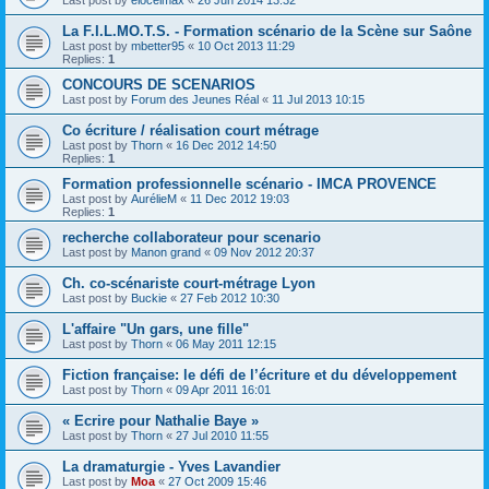
La F.I.L.MO.T.S. - Formation scénario de la Scène sur Saône
Last post by
mbetter95
«
10 Oct 2013 11:29
Replies:
1
CONCOURS DE SCENARIOS
Last post by
Forum des Jeunes Réal
«
11 Jul 2013 10:15
Co écriture / réalisation court métrage
Last post by
Thorn
«
16 Dec 2012 14:50
Replies:
1
Formation professionnelle scénario - IMCA PROVENCE
Last post by
AurélieM
«
11 Dec 2012 19:03
Replies:
1
recherche collaborateur pour scenario
Last post by
Manon grand
«
09 Nov 2012 20:37
Ch. co-scénariste court-métrage Lyon
Last post by
Buckie
«
27 Feb 2012 10:30
L'affaire "Un gars, une fille"
Last post by
Thorn
«
06 May 2011 12:15
Fiction française: le défi de l’écriture et du développement
Last post by
Thorn
«
09 Apr 2011 16:01
« Ecrire pour Nathalie Baye »
Last post by
Thorn
«
27 Jul 2010 11:55
La dramaturgie - Yves Lavandier
Last post by
Moa
«
27 Oct 2009 15:46