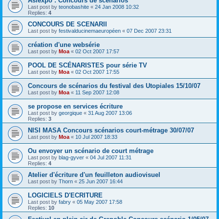
Asiexpo : Concours de scénarios
Last post by
teonobashite
«
24 Jan 2008 10:32
Replies:
4
CONCOURS DE SCENARII
Last post by
festivalducinemaeuropéen
«
07 Dec 2007 23:31
création d'une websérie
Last post by
Moa
«
02 Oct 2007 17:57
POOL DE SCÉNARISTES pour série TV
Last post by
Moa
«
02 Oct 2007 17:55
Concours de scénarios du festival des Utopiales 15/10/07
Last post by
Moa
«
11 Sep 2007 12:08
se propose en services écriture
Last post by
georgique
«
31 Aug 2007 13:06
Replies:
3
NISI MASA Concours scénarios court-métrage 30/07/07
Last post by
Moa
«
10 Jul 2007 18:33
Ou envoyer un scénario de court métrage
Last post by
blag-gyver
«
04 Jul 2007 11:31
Replies:
4
Atelier d'écriture d'un feuilleton audiovisuel
Last post by
Thorn
«
25 Jun 2007 16:44
LOGICIELS D'ECRITURE
Last post by
fabry
«
05 May 2007 17:58
Replies:
10