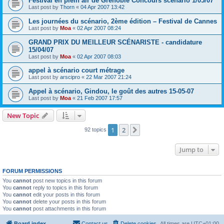
Festival en plein air de Grenoble Concours scénario 1/05/07
Last post by
Thorn
«
04 Apr 2007 13:42
Les journées du scénario, 2ème édition – Festival de Cannes
Last post by
Moa
«
02 Apr 2007 08:24
GRAND PRIX DU MEILLEUR SCÉNARISTE - candidature
15/04/07
Last post by
Moa
«
02 Apr 2007 08:03
appel à scénario court métrage
Last post by
arscipro
«
22 Mar 2007 21:24
Appel à scénario, Gindou, le goût des autres 15-05-07
Last post by
Moa
«
21 Feb 2007 17:57
New Topic
1
2
Next
92 topics
Jump to
FORUM PERMISSIONS
You
cannot
post new topics in this forum
You
cannot
reply to topics in this forum
You
cannot
edit your posts in this forum
You
cannot
delete your posts in this forum
You
cannot
post attachments in this forum
Board index
Contact us
Delete cookies
All times are
UTC+01:00