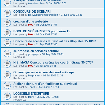
Asiexpo : Concours de scénarios
Last post by
teonobashite
«
24 Jan 2008 10:32
Replies:
4
CONCOURS DE SCENARII
Last post by
festivalducinemaeuropéen
«
07 Dec 2007 23:31
création d'une websérie
Last post by
Moa
«
02 Oct 2007 17:57
POOL DE SCÉNARISTES pour série TV
Last post by
Moa
«
02 Oct 2007 17:55
Concours de scénarios du festival des Utopiales 15/10/07
Last post by
Moa
«
11 Sep 2007 12:08
se propose en services écriture
Last post by
georgique
«
31 Aug 2007 13:06
Replies:
3
NISI MASA Concours scénarios court-métrage 30/07/07
Last post by
Moa
«
10 Jul 2007 18:33
Ou envoyer un scénario de court métrage
Last post by
blag-gyver
«
04 Jul 2007 11:31
Replies:
4
Atelier d'écriture d'un feuilleton audiovisuel
Last post by
Thorn
«
25 Jun 2007 16:44
LOGICIELS D'ECRITURE
Last post by
fabry
«
05 May 2007 17:58
Replies:
10