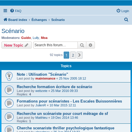
FAQ
Login
S
Board index
Échanges
Scénario
e
Scénario
a
Moderators:
Guido
,
Lully
,
Moa
r
Search
Advanced search
New Topic
c
1
2
Next
92 topics
h
Topics
Note : Utilisation "Scénario"
Last post by
maintenance
«
25 Nov 2005 18:12
Recherche formation écriture de scénario
Last post by
webzete
«
25 Mar 2016 09:33
Replies:
4
Formations pour scénaristes - Les Escales Buissonnières
Last post by
JulienR
«
10 Mar 2015 12:11
Recherche un scénariste pour court métrage de sf
Last post by
Matthieu
«
19 Dec 2014 13:46
Replies:
1
Cherche scenariste thriller psychologique fantastique
Last post by
elocelmax
«
26 Jun 2014 13:32