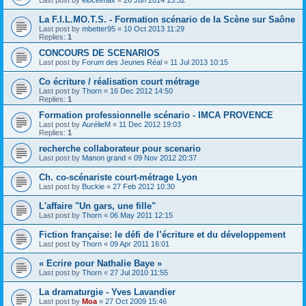
La F.I.L.MO.T.S. - Formation scénario de la Scène sur Saône
Last post by
mbetter95
«
10 Oct 2013 11:29
Replies:
1
CONCOURS DE SCENARIOS
Last post by
Forum des Jeunes Réal
«
11 Jul 2013 10:15
Co écriture / réalisation court métrage
Last post by
Thorn
«
16 Dec 2012 14:50
Replies:
1
Formation professionnelle scénario - IMCA PROVENCE
Last post by
AurélieM
«
11 Dec 2012 19:03
Replies:
1
recherche collaborateur pour scenario
Last post by
Manon grand
«
09 Nov 2012 20:37
Ch. co-scénariste court-métrage Lyon
Last post by
Buckie
«
27 Feb 2012 10:30
L'affaire "Un gars, une fille"
Last post by
Thorn
«
06 May 2011 12:15
Fiction française: le défi de l’écriture et du développement
Last post by
Thorn
«
09 Apr 2011 16:01
« Ecrire pour Nathalie Baye »
Last post by
Thorn
«
27 Jul 2010 11:55
La dramaturgie - Yves Lavandier
Last post by
Moa
«
27 Oct 2009 15:46