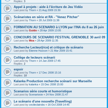
Replies:
3
Appel à projets : aide à l'écriture de Jeu Vidéo
Last post by
Thorn
«
21 Aug 2009 15:30
Scénaristes en série et RA - "Venez Pitcher"
Last post by
Thorn
«
28 Jul 2009 11:38
FORMATION AU SCENARIO à LYON par l'INA du 8 au 26 juin
Last post by
Guido
«
28 Apr 2009 13:05
CONCOURS DE SCENARIO FESTIVAL GRENOBLE 30 avril 09
Last post by
Moa
«
28 Apr 2009 11:35
Recherche Lecteur(rice) et critique de scénario
Last post by
Etienne Husson
«
21 Mar 2009 15:41
Collège de lecteurs scénarii
Last post by
Thorn
«
14 Jan 2009 17:45
Replies:
2
espoir
Last post by
Thorn
«
17 Dec 2008 15:16
Replies:
10
Kalanka Production recherche scénarii sur Marseille
Last post by
kalanka
«
15 Dec 2008 15:00
Scenarios série courte et humoristique
Last post by
Scenarioste
«
24 Nov 2008 21:47
Le scénario d'une nouvelle (Travelling)
Last post by
cecileclairobs
«
16 Oct 2008 14:45