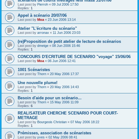
scénarios de courts métrages Nisi masa 31/07/06
Last post by
Pierroh
«
09 Jul 2006 17:50
Replies:
1
Appel à scénario 20/07/06
Last post by
Moa
«
23 Jun 2006 13:14
Atelier "L'écriture du scénario"
Last post by
arronax
«
11 Jun 2006 23:03
(re)Proposition de petit atelier de lecture de scénarios
Last post by
dmetge
«
08 Jun 2006 15:46
Replies:
1
CONCOURS D'ECRITURE DE SCENARIO "voyage" 15/06/06
Last post by
Moa
«
06 Jun 2006 12:41
1001 Scénaristes
Last post by
Thorn
«
20 May 2006 17:37
Une nouvelle plume!
Last post by
Thorn
«
20 May 2006 14:43
Replies:
1
Besoin d'aide pour un scénario...
Last post by
Thorn
«
15 May 2006 11:09
Replies:
6
REALISATEUR CHERCHE SCENARIO POUR COURT-
METRAGE
Last post by
Bourgeois Christian
«
07 May 2006 18:22
Replies:
1
Prémisses, association de scénaristes
Last post by
yves
«
02 May 2006 08:41