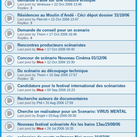
demande d'aide sur une histoire érotique
Last post by
Ventouse
«
22 Oct 2006 13:46
Replies:
3
Résidences au Moulin d'Andé - Céci dépot dossier 31/10/06
Last post by
Pierroh
«
21 Oct 2006 13:47
Replies:
3
Demande de conseil pour un scenario
Last post by
Thorn
«
17 Oct 2006 16:46
Replies:
4
Rencontres producteurs scénaristes
Last post by
Moa
«
17 Oct 2006 09:40
Concour de scénario Nouveau Cinéma 01/12/06
Last post by
Moa
«
12 Oct 2006 15:30
Du scénario au découpage technique
Last post by
Thorn
«
15 Sep 2006 17:57
Replies:
11
Candidature pour le festival international des scénaristes
Last post by
Moa
«
04 Sep 2006 15:23
Recherche auteurs de documentaires
Last post by
Phil
«
31 Aug 2006 17:59
Cherche un realisateur pour un Scenario: VIRUS MENTAL
Last post by
Engel
«
03 Aug 2006 09:30
Nouveau festival scénariste Aix les bains 13au15/08/06
Last post by
Moa
«
24 Jul 2006 16:35