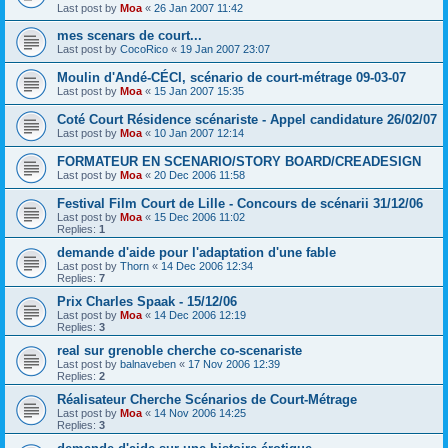
Last post by
Moa
«
26 Jan 2007 11:42
mes scenars de court...
Last post by
CocoRico
«
19 Jan 2007 23:07
Moulin d'Andé-CÉCI, scénario de court-métrage 09-03-07
Last post by
Moa
«
15 Jan 2007 15:35
Coté Court Résidence scénariste - Appel candidature 26/02/07
Last post by
Moa
«
10 Jan 2007 12:14
FORMATEUR EN SCENARIO/STORY BOARD/CREADESIGN
Last post by
Moa
«
20 Dec 2006 11:58
Festival Film Court de Lille - Concours de scénarii 31/12/06
Last post by
Moa
«
15 Dec 2006 11:02
Replies:
1
demande d'aide pour l'adaptation d'une fable
Last post by
Thorn
«
14 Dec 2006 12:34
Replies:
7
Prix Charles Spaak - 15/12/06
Last post by
Moa
«
14 Dec 2006 12:19
Replies:
3
real sur grenoble cherche co-scenariste
Last post by
balnaveben
«
17 Nov 2006 12:39
Replies:
2
Réalisateur Cherche Scénarios de Court-Métrage
Last post by
Moa
«
14 Nov 2006 14:25
Replies:
3