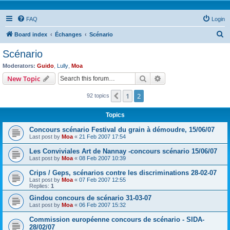
FAQ
Login
S
Board index
Échanges
Scénario
e
Scénario
a
Moderators:
Guido
,
Lully
,
Moa
r
Search
Advanced search
New Topic
c
1
2
Previous
92 topics
h
Topics
Concours scénario Festival du grain à démoudre, 15/06/07
Last post by
Moa
«
21 Feb 2007 17:54
Les Conviviales Art de Nannay -concours scénario 15/06/07
Last post by
Moa
«
08 Feb 2007 10:39
Crips / Geps, scénarios contre les discriminations 28-02-07
Last post by
Moa
«
07 Feb 2007 12:55
Replies:
1
Gindou concours de scénario 31-03-07
Last post by
Moa
«
06 Feb 2007 15:32
Commission européenne concours de scénario - SIDA-
28/02/07