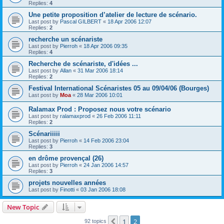
Replies:
4
Une petite proposition d’atelier de lecture de scénario.
Last post by
Pascal GILBERT
«
18 Apr 2006 12:07
Replies:
2
recherche un scénariste
Last post by
Pierroh
«
18 Apr 2006 09:35
Replies:
4
Recherche de scénariste, d'idées ...
Last post by
Allan
«
31 Mar 2006 18:14
Replies:
2
Festival International Scénaristes 05 au 09/04/06 (Bourges)
Last post by
Moa
«
28 Mar 2006 10:01
Ralamax Prod : Proposez nous votre scénario
Last post by
ralamaxprod
«
26 Feb 2006 11:11
Replies:
2
Scénariiiii
Last post by
Pierroh
«
14 Feb 2006 23:04
Replies:
3
en drôme provençal (26)
Last post by
Pierroh
«
24 Jan 2006 14:57
Replies:
3
projets nouvelles années
Last post by
Finotti
«
03 Jan 2006 18:08
New Topic
1
2
Previous
92 topics