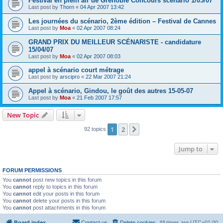
Festival en plein air de Grenoble Concours scénario 1/05/07
Last post by
Thorn
«
04 Apr 2007 13:42
Les journées du scénario, 2ème édition – Festival de Cannes
Last post by
Moa
«
02 Apr 2007 08:24
GRAND PRIX DU MEILLEUR SCÉNARISTE - candidature
15/04/07
Last post by
Moa
«
02 Apr 2007 08:03
appel à scénario court métrage
Last post by
arscipro
«
22 Mar 2007 21:24
Appel à scénario, Gindou, le goût des autres 15-05-07
Last post by
Moa
«
21 Feb 2007 17:57
New Topic
1
2
Next
92 topics
Jump to
FORUM PERMISSIONS
You
cannot
post new topics in this forum
You
cannot
reply to topics in this forum
You
cannot
edit your posts in this forum
You
cannot
delete your posts in this forum
You
cannot
post attachments in this forum
Board index
Contact us
Delete cookies
All times are
UTC+01:00