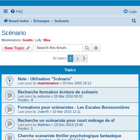
FAQ
Login
S
Board index
Échanges
Scénario
e
Scénario
a
Moderators:
Guido
,
Lully
,
Moa
r
Search
Advanced search
New Topic
c
1
2
Next
92 topics
h
Topics
Note : Utilisation "Scénario"
Last post by
maintenance
«
25 Nov 2005 18:12
Recherche formation écriture de scénario
Last post by
webzete
«
25 Mar 2016 09:33
Replies:
4
Formations pour scénaristes - Les Escales Buissonnières
Last post by
JulienR
«
10 Mar 2015 12:11
Recherche un scénariste pour court métrage de sf
Last post by
Matthieu
«
19 Dec 2014 13:46
Replies:
1
Cherche scenariste thriller psychologique fantastique
Last post by
elocelmax
«
26 Jun 2014 13:32