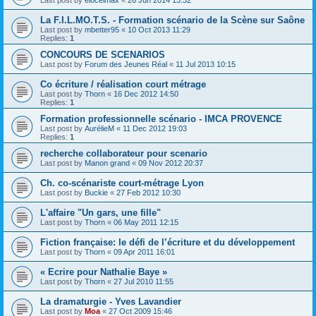
La F.I.L.MO.T.S. - Formation scénario de la Scène sur Saône
Last post by
mbetter95
«
10 Oct 2013 11:29
Replies:
1
CONCOURS DE SCENARIOS
Last post by
Forum des Jeunes Réal
«
11 Jul 2013 10:15
Co écriture / réalisation court métrage
Last post by
Thorn
«
16 Dec 2012 14:50
Replies:
1
Formation professionnelle scénario - IMCA PROVENCE
Last post by
AurélieM
«
11 Dec 2012 19:03
Replies:
1
recherche collaborateur pour scenario
Last post by
Manon grand
«
09 Nov 2012 20:37
Ch. co-scénariste court-métrage Lyon
Last post by
Buckie
«
27 Feb 2012 10:30
L'affaire "Un gars, une fille"
Last post by
Thorn
«
06 May 2011 12:15
Fiction française: le défi de l’écriture et du développement
Last post by
Thorn
«
09 Apr 2011 16:01
« Ecrire pour Nathalie Baye »
Last post by
Thorn
«
27 Jul 2010 11:55
La dramaturgie - Yves Lavandier
Last post by
Moa
«
27 Oct 2009 15:46