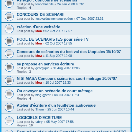
Asiexpo : Concours de scénarios
Last post by
teonobashite
«
24 Jan 2008 10:32
Replies:
4
CONCOURS DE SCENARII
Last post by
festivalducinemaeuropéen
«
07 Dec 2007 23:31
création d'une websérie
Last post by
Moa
«
02 Oct 2007 17:57
POOL DE SCÉNARISTES pour série TV
Last post by
Moa
«
02 Oct 2007 17:55
Concours de scénarios du festival des Utopiales 15/10/07
Last post by
Moa
«
11 Sep 2007 12:08
se propose en services écriture
Last post by
georgique
«
31 Aug 2007 13:06
Replies:
3
NISI MASA Concours scénarios court-métrage 30/07/07
Last post by
Moa
«
10 Jul 2007 18:33
Ou envoyer un scénario de court métrage
Last post by
blag-gyver
«
04 Jul 2007 11:31
Replies:
4
Atelier d'écriture d'un feuilleton audiovisuel
Last post by
Thorn
«
25 Jun 2007 16:44
LOGICIELS D'ECRITURE
Last post by
fabry
«
05 May 2007 17:58
Replies:
10