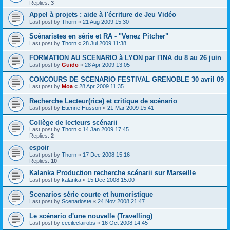
Replies:
3
Appel à projets : aide à l'écriture de Jeu Vidéo
Last post by
Thorn
«
21 Aug 2009 15:30
Scénaristes en série et RA - "Venez Pitcher"
Last post by
Thorn
«
28 Jul 2009 11:38
FORMATION AU SCENARIO à LYON par l'INA du 8 au 26 juin
Last post by
Guido
«
28 Apr 2009 13:05
CONCOURS DE SCENARIO FESTIVAL GRENOBLE 30 avril 09
Last post by
Moa
«
28 Apr 2009 11:35
Recherche Lecteur(rice) et critique de scénario
Last post by
Etienne Husson
«
21 Mar 2009 15:41
Collège de lecteurs scénarii
Last post by
Thorn
«
14 Jan 2009 17:45
Replies:
2
espoir
Last post by
Thorn
«
17 Dec 2008 15:16
Replies:
10
Kalanka Production recherche scénarii sur Marseille
Last post by
kalanka
«
15 Dec 2008 15:00
Scenarios série courte et humoristique
Last post by
Scenarioste
«
24 Nov 2008 21:47
Le scénario d'une nouvelle (Travelling)
Last post by
cecileclairobs
«
16 Oct 2008 14:45