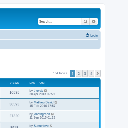
Search
Advanced search
Login
1
2
3
4
Next
154 topics
VIEWS
LAST POST
by
theyab
10535
30 Apr 2013 02:59
by
Mathieu David
30593
15 Feb 2016 17:57
by
jonathgreen
27320
11 Sep 2015 01:13
by
Sumerlove
8918