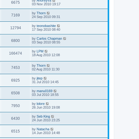
by
Anoreyva
6675
03 Nov 2010 19:17
by
Thorn
7169
24 Sep 2010 09:31
by
teonobashite
12794
17 Sep 2010 08:40
by
Carlos Chapman
6800
03 Sep 2010 08:55
by
LPM
166474
18 Aug 2010 12:08
by
Thorn
7453
02 Aug 2010 11:30
by
jitep
6925
31 Jul 2010 14:45
by
manu0169
6508
03 Jul 2010 18:55
by
lolore
7950
26 Jun 2010 19:08
by
Seb King
6430
24 Jun 2010 23:25
by
Natacha
6515
14 Jun 2010 14:48