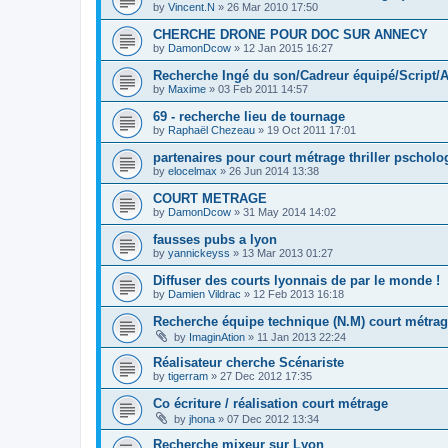
by
Vincent.N
»
26 Mar 2010 17:50
CHERCHE DRONE POUR DOC SUR ANNECY
by
DamonDcow
»
12 Jan 2015 16:27
Recherche Ingé du son/Cadreur équipé/Script/A
by
Maxime
»
03 Feb 2011 14:57
69 - recherche lieu de tournage
by
Raphaël Chezeau
»
19 Oct 2011 17:01
partenaires pour court métrage thriller pscholo
by
elocelmax
»
26 Jun 2014 13:38
COURT METRAGE
by
DamonDcow
»
31 May 2014 14:02
fausses pubs a lyon
by
yannickeyss
»
13 Mar 2013 01:27
Diffuser des courts lyonnais de par le monde !
by
Damien Vildrac
»
12 Feb 2013 16:18
Recherche équipe technique (N.M) court métra
by
ImaginAtion
»
11 Jan 2013 22:24
Réalisateur cherche Scénariste
by
tigerram
»
27 Dec 2012 17:35
Co écriture / réalisation court métrage
by
jhona
»
07 Dec 2012 13:34
Recherche mixeur sur Lyon