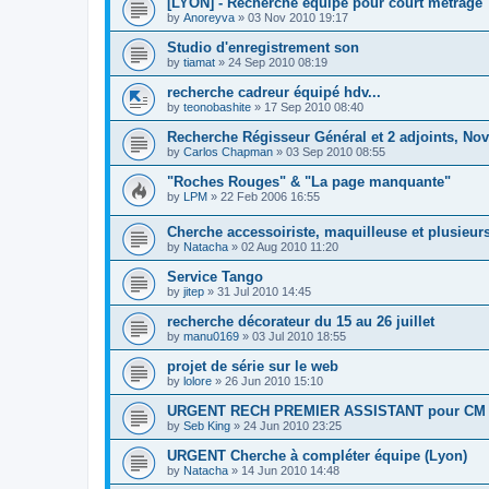
[LYON] - Recherche équipe pour court métrage
by
Anoreyva
»
03 Nov 2010 19:17
Studio d'enregistrement son
by
tiamat
»
24 Sep 2010 08:19
recherche cadreur équipé hdv...
by
teonobashite
»
17 Sep 2010 08:40
Recherche Régisseur Général et 2 adjoints, N
by
Carlos Chapman
»
03 Sep 2010 08:55
"Roches Rouges" & "La page manquante"
by
LPM
»
22 Feb 2006 16:55
Cherche accessoiriste, maquilleuse et plusieurs
by
Natacha
»
02 Aug 2010 11:20
Service Tango
by
jitep
»
31 Jul 2010 14:45
recherche décorateur du 15 au 26 juillet
by
manu0169
»
03 Jul 2010 18:55
projet de série sur le web
by
lolore
»
26 Jun 2010 15:10
URGENT RECH PREMIER ASSISTANT pour CM mi
by
Seb King
»
24 Jun 2010 23:25
URGENT Cherche à compléter équipe (Lyon)
by
Natacha
»
14 Jun 2010 14:48