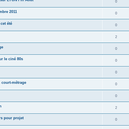
0
mbre 2011
0
cet été
0
2
ge
0
r le ciné 80s
0
0
n court-métrage
0
0
n
2
s pour projet
0