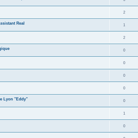
2
ssistant Real
1
2
gique
0
0
0
0
ge Lyon "Eddy"
0
1
0