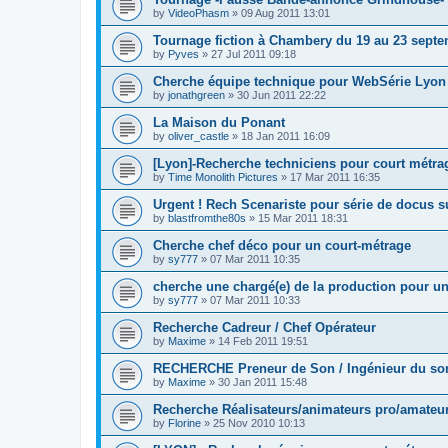
by
VideoPhasm
»
09 Aug 2011 13:01
Tournage fiction à Chambery du 19 au 23 septe
by
Pyves
»
27 Jul 2011 09:18
Cherche équipe technique pour WebSérie Lyon 
by
jonathgreen
»
30 Jun 2011 22:22
La Maison du Ponant
by
oliver_castle
»
18 Jan 2011 16:09
[Lyon]-Recherche techniciens pour court métra
by
Time Monolith Pictures
»
17 Mar 2011 16:35
Urgent ! Rech Scenariste pour série de docus su
by
blastfromthe80s
»
15 Mar 2011 18:31
Cherche chef déco pour un court-métrage
by
sy777
»
07 Mar 2011 10:35
cherche une chargé(e) de la production pour u
by
sy777
»
07 Mar 2011 10:33
Recherche Cadreur / Chef Opérateur
by
Maxime
»
14 Feb 2011 19:51
RECHERCHE Preneur de Son / Ingénieur du so
by
Maxime
»
30 Jan 2011 15:48
Recherche Réalisateurs/animateurs pro/amateur
by
Florine
»
25 Nov 2010 10:13