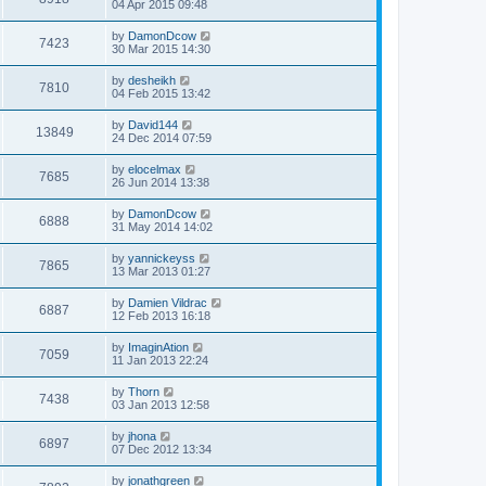
04 Apr 2015 09:48
by
DamonDcow
7423
30 Mar 2015 14:30
by
desheikh
7810
04 Feb 2015 13:42
by
David144
13849
24 Dec 2014 07:59
by
elocelmax
7685
26 Jun 2014 13:38
by
DamonDcow
6888
31 May 2014 14:02
by
yannickeyss
7865
13 Mar 2013 01:27
by
Damien Vildrac
6887
12 Feb 2013 16:18
by
ImaginAtion
7059
11 Jan 2013 22:24
by
Thorn
7438
03 Jan 2013 12:58
by
jhona
6897
07 Dec 2012 13:34
by
jonathgreen