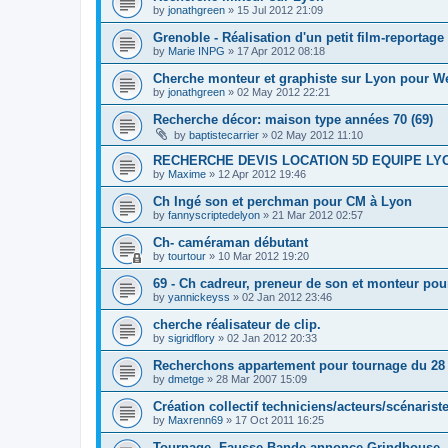
by
jonathgreen
»
15 Jul 2012 21:09
Grenoble - Réalisation d'un petit film-reportage
by
Marie INPG
»
17 Apr 2012 08:18
Cherche monteur et graphiste sur Lyon pour W
by
jonathgreen
»
02 May 2012 22:21
Recherche décor: maison type années 70 (69)
by
baptistecarrier
»
02 May 2012 11:10
RECHERCHE DEVIS LOCATION 5D EQUIPE LY
by
Maxime
»
12 Apr 2012 19:46
Ch Ingé son et perchman pour CM à Lyon
by
fannyscriptedelyon
»
21 Mar 2012 02:57
Ch- caméraman débutant
by
tourtour
»
10 Mar 2012 19:20
69 - Ch cadreur, preneur de son et monteur po
by
yannickeyss
»
02 Jan 2012 23:46
cherche réalisateur de clip.
by
sigridflory
»
02 Jan 2012 20:33
Recherchons appartement pour tournage du 28 a
by
dmetge
»
28 Mar 2007 15:09
Création collectif techniciens/acteurs/scénaris
by
Maxrenn69
»
17 Oct 2011 16:25
Tournage -Fausse Bande-annonce Grindhouse- 