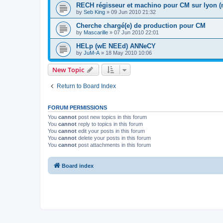
RECH régisseur et machino pour CM sur lyon (mi
by
Seb King
»
09 Jun 2010 21:32
Cherche chargé(e) de production pour CM
by
Mascarille
»
07 Jun 2010 22:01
HELp (wE NEEd) ANNeCY
by
JuM-A
»
18 May 2010 10:06
New Topic
Return to Board Index
FORUM PERMISSIONS
You
cannot
post new topics in this forum
You
cannot
reply to topics in this forum
You
cannot
edit your posts in this forum
You
cannot
delete your posts in this forum
You
cannot
post attachments in this forum
Board index