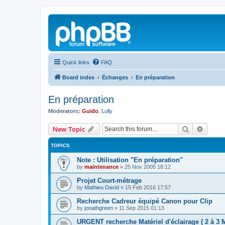
Quick links
FAQ
Board index
Échanges
En préparation
En préparation
Moderators:
Guido
,
Lully
Search
Advanc
New Topic
TOPICS
Note : Utilisation "En préparation"
by
maintenance
»
25 Nov 2005 18:12
Projet Court-métrage
by
Mathieu David
»
15 Feb 2016 17:57
Recherche Cadreur équipé Canon pour Clip
by
jonathgreen
»
11 Sep 2015 01:13
URGENT recherche Matériel d'éclairage ( 2 à 3 