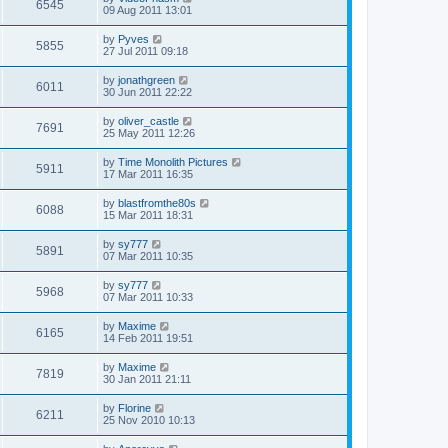
6545
09 Aug 2011 13:01
by
Pyves
5855
27 Jul 2011 09:18
by
jonathgreen
6011
30 Jun 2011 22:22
by
oliver_castle
7691
25 May 2011 12:26
by
Time Monolith Pictures
5911
17 Mar 2011 16:35
by
blastfromthe80s
6088
15 Mar 2011 18:31
by
sy777
5891
07 Mar 2011 10:35
by
sy777
5968
07 Mar 2011 10:33
by
Maxime
6165
14 Feb 2011 19:51
by
Maxime
7819
30 Jan 2011 21:11
by
Florine
6211
25 Nov 2010 10:13