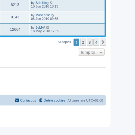
by
Seb King
8213
10 Jun 2010 18:13
by
Mascarille
8143
08 Jun 2010 09:55
by
JuM-A
12664
18 May 2010 17:35
1
2
3
4
Next
154 topics
Jump to
Contact us
Delete cookies
All times are
UTC+01:00