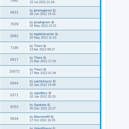
7892
15 Jul 2012 21:09
by
jeremyjjerem
6631
06 Jun 2012 15:42
by
jonathgreen
7029
02 May 2012 22:21
by
baptistecarrier
6582
02 May 2012 11:10
by
Thorn
7190
13 Apr 2012 08:27
by
Thorn
6917
21 Mar 2012 17:24
by
Thorn
20072
17 Mar 2012 01:38
by
yannickeyss
6944
02 Jan 2012 23:46
by
sigridflory
6371
02 Jan 2012 20:33
by
Sandrine
8253
05 Dec 2011 22:27
by
Maxrenn69
5634
17 Oct 2011 16:25
by
VideoPhasm