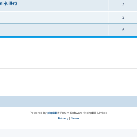
-juillet)
2
2
6
Powered by
phpBB
® Forum Software © phpBB Limited
Privacy
|
Terms