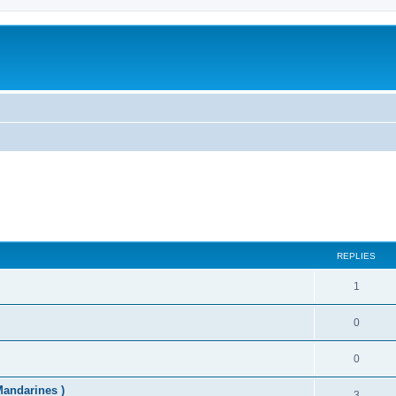
ed search
REPLIES
1
0
0
Mandarines )
3