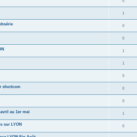
0
1
ebsérie
0
0
ON
1
1
5
ur shortcom
0
0
vril au 1er mai
1
tes sur LYON
0
sur LYON Fin Août