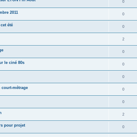
0
mbre 2011
0
cet été
0
2
ge
0
r le ciné 80s
0
0
n court-métrage
0
0
n
2
s pour projet
0