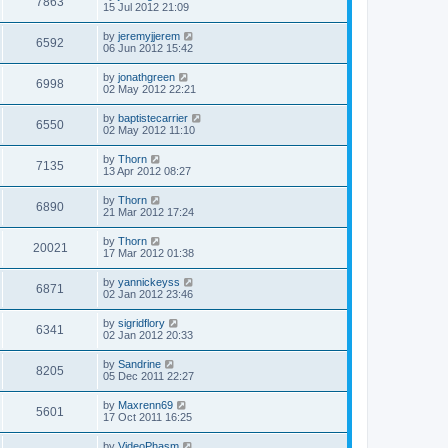
7863
15 Jul 2012 21:09
by
jeremyjjerem
6592
06 Jun 2012 15:42
by
jonathgreen
6998
02 May 2012 22:21
by
baptistecarrier
6550
02 May 2012 11:10
by
Thorn
7135
13 Apr 2012 08:27
by
Thorn
6890
21 Mar 2012 17:24
by
Thorn
20021
17 Mar 2012 01:38
by
yannickeyss
6871
02 Jan 2012 23:46
by
sigridflory
6341
02 Jan 2012 20:33
by
Sandrine
8205
05 Dec 2011 22:27
by
Maxrenn69
5601
17 Oct 2011 16:25
by
VideoPhasm