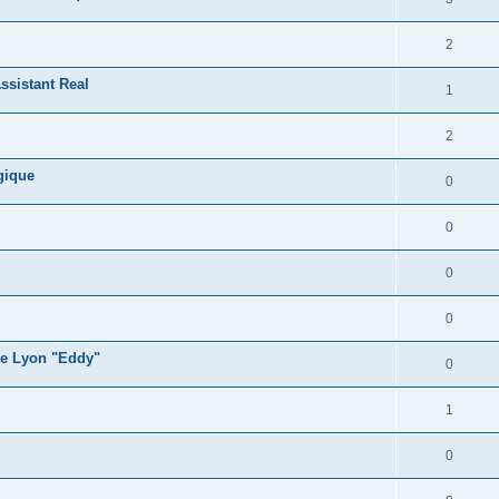
2
ssistant Real
1
2
gique
0
0
0
0
ge Lyon "Eddy"
0
1
0