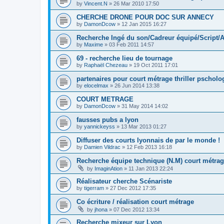
by
Vincent.N
»
26 Mar 2010 17:50
CHERCHE DRONE POUR DOC SUR ANNECY
by
DamonDcow
»
12 Jan 2015 16:27
Recherche Ingé du son/Cadreur équipé/Script/A
by
Maxime
»
03 Feb 2011 14:57
69 - recherche lieu de tournage
by
Raphaël Chezeau
»
19 Oct 2011 17:01
partenaires pour court métrage thriller pscholo
by
elocelmax
»
26 Jun 2014 13:38
COURT METRAGE
by
DamonDcow
»
31 May 2014 14:02
fausses pubs a lyon
by
yannickeyss
»
13 Mar 2013 01:27
Diffuser des courts lyonnais de par le monde !
by
Damien Vildrac
»
12 Feb 2013 16:18
Recherche équipe technique (N.M) court métra
by
ImaginAtion
»
11 Jan 2013 22:24
Réalisateur cherche Scénariste
by
tigerram
»
27 Dec 2012 17:35
Co écriture / réalisation court métrage
by
jhona
»
07 Dec 2012 13:34
Recherche mixeur sur Lyon