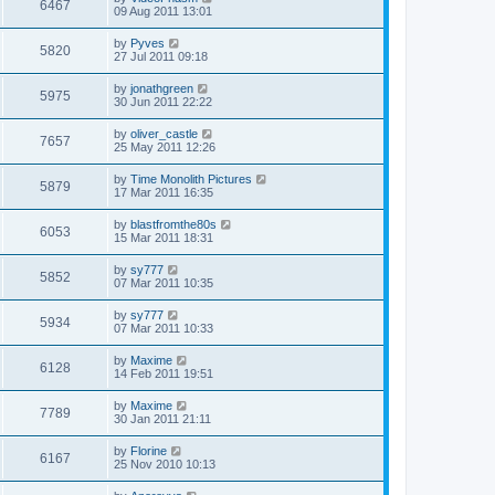
6467
09 Aug 2011 13:01
by
Pyves
5820
27 Jul 2011 09:18
by
jonathgreen
5975
30 Jun 2011 22:22
by
oliver_castle
7657
25 May 2011 12:26
by
Time Monolith Pictures
5879
17 Mar 2011 16:35
by
blastfromthe80s
6053
15 Mar 2011 18:31
by
sy777
5852
07 Mar 2011 10:35
by
sy777
5934
07 Mar 2011 10:33
by
Maxime
6128
14 Feb 2011 19:51
by
Maxime
7789
30 Jan 2011 21:11
by
Florine
6167
25 Nov 2010 10:13