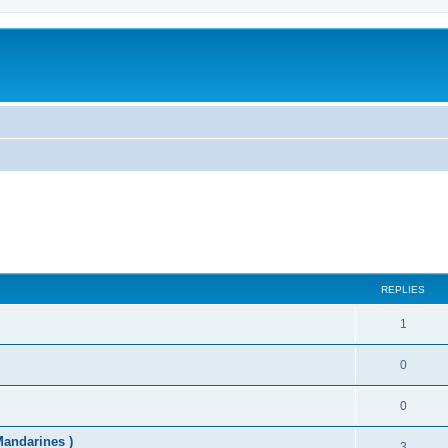
ed search
REPLIES
1
0
0
Mandarines )
3