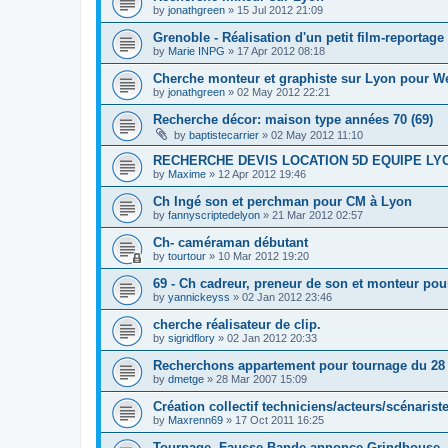
by
jonathgreen
»
15 Jul 2012 21:09
Grenoble - Réalisation d'un petit film-reportage
by
Marie INPG
»
17 Apr 2012 08:18
Cherche monteur et graphiste sur Lyon pour W
by
jonathgreen
»
02 May 2012 22:21
Recherche décor: maison type années 70 (69)
by
baptistecarrier
»
02 May 2012 11:10
RECHERCHE DEVIS LOCATION 5D EQUIPE LY
by
Maxime
»
12 Apr 2012 19:46
Ch Ingé son et perchman pour CM à Lyon
by
fannyscriptedelyon
»
21 Mar 2012 02:57
Ch- caméraman débutant
by
tourtour
»
10 Mar 2012 19:20
69 - Ch cadreur, preneur de son et monteur po
by
yannickeyss
»
02 Jan 2012 23:46
cherche réalisateur de clip.
by
sigridflory
»
02 Jan 2012 20:33
Recherchons appartement pour tournage du 28 a
by
dmetge
»
28 Mar 2007 15:09
Création collectif techniciens/acteurs/scénaris
by
Maxrenn69
»
17 Oct 2011 16:25
Tournage -Fausse Bande-annonce Grindhouse- 