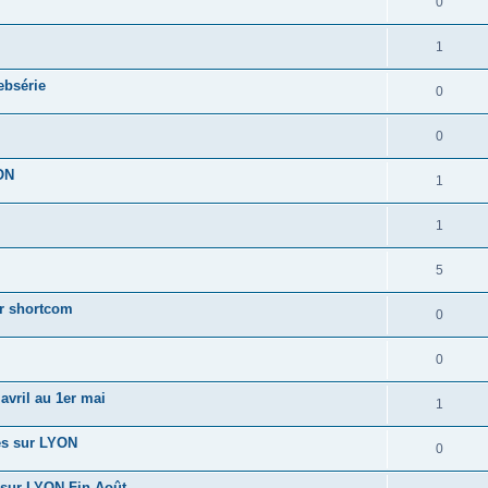
0
1
ebsérie
0
0
ON
1
1
5
ur shortcom
0
0
vril au 1er mai
1
tes sur LYON
0
sur LYON Fin Août