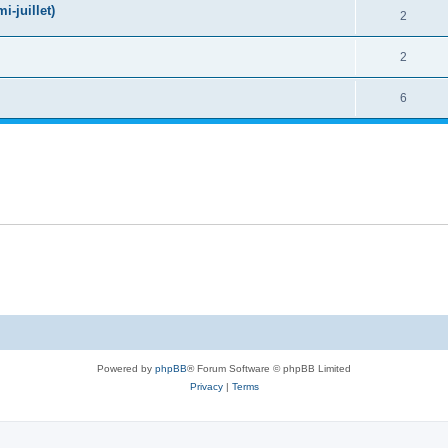
-juillet)
2
2
6
Powered by
phpBB
® Forum Software © phpBB Limited
Privacy
|
Terms