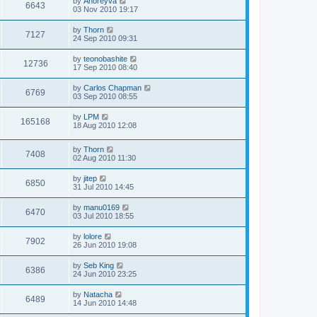
by
Anoreyva
6643
03 Nov 2010 19:17
by
Thorn
7127
24 Sep 2010 09:31
by
teonobashite
12736
17 Sep 2010 08:40
by
Carlos Chapman
6769
03 Sep 2010 08:55
by
LPM
165168
18 Aug 2010 12:08
by
Thorn
7408
02 Aug 2010 11:30
by
jitep
6850
31 Jul 2010 14:45
by
manu0169
6470
03 Jul 2010 18:55
by
lolore
7902
26 Jun 2010 19:08
by
Seb King
6386
24 Jun 2010 23:25
by
Natacha
6489
14 Jun 2010 14:48