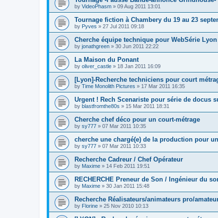
by
VideoPhasm
»
09 Aug 2011 13:01
Tournage fiction à Chambery du 19 au 23 septe
by
Pyves
»
27 Jul 2011 09:18
Cherche équipe technique pour WebSérie Lyon 
by
jonathgreen
»
30 Jun 2011 22:22
La Maison du Ponant
by
oliver_castle
»
18 Jan 2011 16:09
[Lyon]-Recherche techniciens pour court métra
by
Time Monolith Pictures
»
17 Mar 2011 16:35
Urgent ! Rech Scenariste pour série de docus su
by
blastfromthe80s
»
15 Mar 2011 18:31
Cherche chef déco pour un court-métrage
by
sy777
»
07 Mar 2011 10:35
cherche une chargé(e) de la production pour u
by
sy777
»
07 Mar 2011 10:33
Recherche Cadreur / Chef Opérateur
by
Maxime
»
14 Feb 2011 19:51
RECHERCHE Preneur de Son / Ingénieur du so
by
Maxime
»
30 Jan 2011 15:48
Recherche Réalisateurs/animateurs pro/amateur
by
Florine
»
25 Nov 2010 10:13