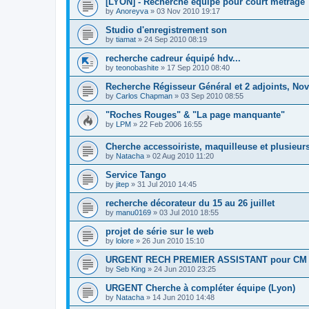
[LYON] - Recherche équipe pour court métrage
by
Anoreyva
»
03 Nov 2010 19:17
Studio d'enregistrement son
by
tiamat
»
24 Sep 2010 08:19
recherche cadreur équipé hdv...
by
teonobashite
»
17 Sep 2010 08:40
Recherche Régisseur Général et 2 adjoints, N
by
Carlos Chapman
»
03 Sep 2010 08:55
"Roches Rouges" & "La page manquante"
by
LPM
»
22 Feb 2006 16:55
Cherche accessoiriste, maquilleuse et plusieurs
by
Natacha
»
02 Aug 2010 11:20
Service Tango
by
jitep
»
31 Jul 2010 14:45
recherche décorateur du 15 au 26 juillet
by
manu0169
»
03 Jul 2010 18:55
projet de série sur le web
by
lolore
»
26 Jun 2010 15:10
URGENT RECH PREMIER ASSISTANT pour CM mi
by
Seb King
»
24 Jun 2010 23:25
URGENT Cherche à compléter équipe (Lyon)
by
Natacha
»
14 Jun 2010 14:48