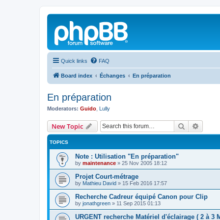
Quick links
FAQ
Board index
Échanges
En préparation
En préparation
Moderators:
Guido
,
Lully
Search
Advanc
New Topic
TOPICS
Note : Utilisation "En préparation"
by
maintenance
»
25 Nov 2005 18:12
Projet Court-métrage
by
Mathieu David
»
15 Feb 2016 17:57
Recherche Cadreur équipé Canon pour Clip
by
jonathgreen
»
11 Sep 2015 01:13
URGENT recherche Matériel d'éclairage ( 2 à 3 