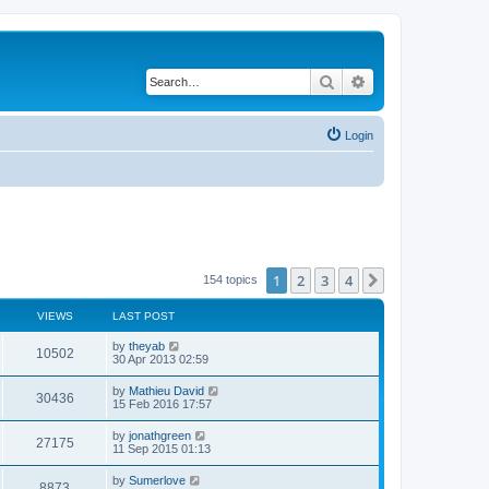
Search
Advanced search
Login
1
2
3
4
Next
154 topics
VIEWS
LAST POST
by
theyab
10502
30 Apr 2013 02:59
by
Mathieu David
30436
15 Feb 2016 17:57
by
jonathgreen
27175
11 Sep 2015 01:13
by
Sumerlove
8873