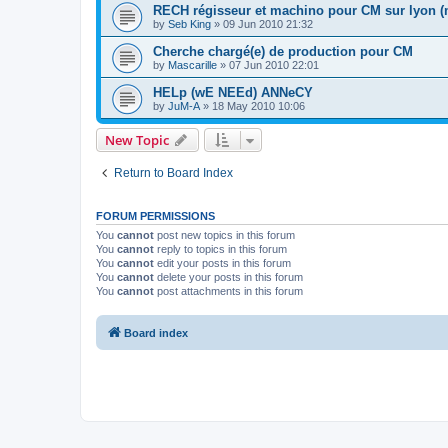
RECH régisseur et machino pour CM sur lyon (mi
by
Seb King
»
09 Jun 2010 21:32
Cherche chargé(e) de production pour CM
by
Mascarille
»
07 Jun 2010 22:01
HELp (wE NEEd) ANNeCY
by
JuM-A
»
18 May 2010 10:06
New Topic
Return to Board Index
FORUM PERMISSIONS
You
cannot
post new topics in this forum
You
cannot
reply to topics in this forum
You
cannot
edit your posts in this forum
You
cannot
delete your posts in this forum
You
cannot
post attachments in this forum
Board index