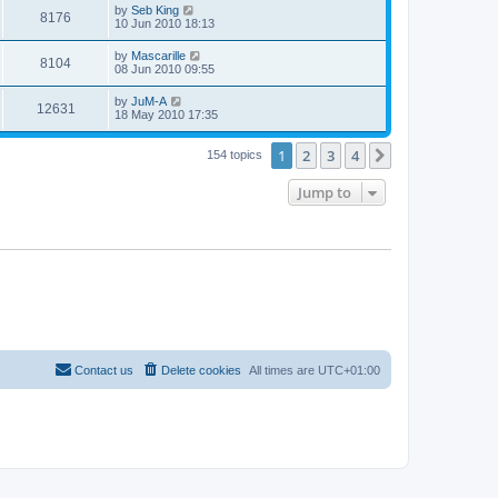
by
Seb King
8176
10 Jun 2010 18:13
by
Mascarille
8104
08 Jun 2010 09:55
by
JuM-A
12631
18 May 2010 17:35
1
2
3
4
Next
154 topics
Jump to
Contact us
Delete cookies
All times are
UTC+01:00