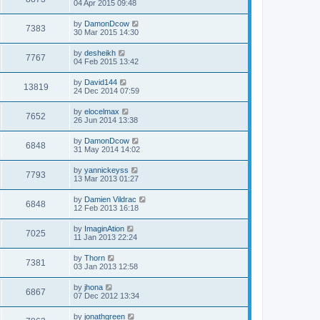
04 Apr 2015 09:48
by
DamonDcow
7383
30 Mar 2015 14:30
by
desheikh
7767
04 Feb 2015 13:42
by
David144
13819
24 Dec 2014 07:59
by
elocelmax
7652
26 Jun 2014 13:38
by
DamonDcow
6848
31 May 2014 14:02
by
yannickeyss
7793
13 Mar 2013 01:27
by
Damien Vildrac
6848
12 Feb 2013 16:18
by
ImaginAtion
7025
11 Jan 2013 22:24
by
Thorn
7381
03 Jan 2013 12:58
by
jhona
6867
07 Dec 2012 13:34
by
jonathgreen