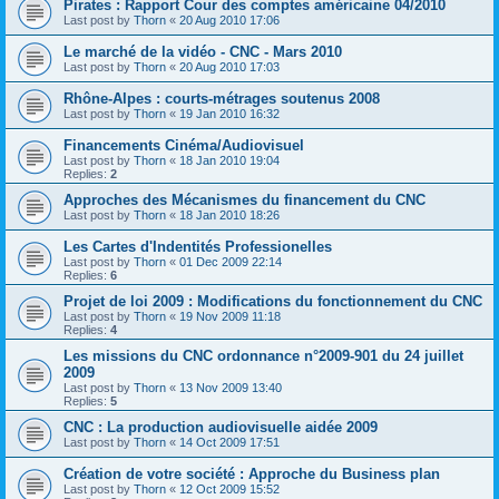
Pirates : Rap­port Cour des comptes amé­ri­caine 04/2010
Last post by
Thorn
«
20 Aug 2010 17:06
Le marché de la vidéo - CNC - Mars 2010
Last post by
Thorn
«
20 Aug 2010 17:03
Rhône-Alpes : courts-métrages soutenus 2008
Last post by
Thorn
«
19 Jan 2010 16:32
Financements Cinéma/Audiovisuel
Last post by
Thorn
«
18 Jan 2010 19:04
Replies:
2
Approches des Mécanismes du financement du CNC
Last post by
Thorn
«
18 Jan 2010 18:26
Les Cartes d'Indentités Professionelles
Last post by
Thorn
«
01 Dec 2009 22:14
Replies:
6
Projet de loi 2009 : Modifications du fonctionnement du CNC
Last post by
Thorn
«
19 Nov 2009 11:18
Replies:
4
Les missions du CNC ordonnance n°2009-901 du 24 juillet
2009
Last post by
Thorn
«
13 Nov 2009 13:40
Replies:
5
CNC : La production audiovisuelle aidée 2009
Last post by
Thorn
«
14 Oct 2009 17:51
Création de votre société : Approche du Business plan
Last post by
Thorn
«
12 Oct 2009 15:52