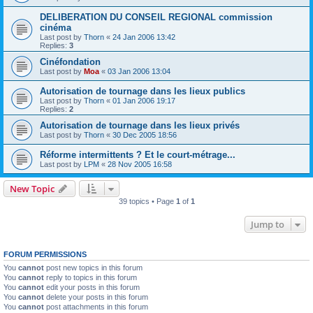
DELIBERATION DU CONSEIL REGIONAL commission
cinéma
Last post by
Thorn
«
24 Jan 2006 13:42
Replies:
3
Cinéfondation
Last post by
Moa
«
03 Jan 2006 13:04
Autorisation de tournage dans les lieux publics
Last post by
Thorn
«
01 Jan 2006 19:17
Replies:
2
Autorisation de tournage dans les lieux privés
Last post by
Thorn
«
30 Dec 2005 18:56
Réforme intermittents ? Et le court-métrage...
Last post by
LPM
«
28 Nov 2005 16:58
New Topic
39 topics • Page
1
of
1
Jump to
FORUM PERMISSIONS
You
cannot
post new topics in this forum
You
cannot
reply to topics in this forum
You
cannot
edit your posts in this forum
You
cannot
delete your posts in this forum
You
cannot
post attachments in this forum