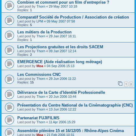
Combien et comment pour un film d'entreprise ?
Last post by
Thorn
«
29 May 2007 10:18
Replies:
1
Comparatif Société de Production / Association de création
Last post by
LPM
«
09 May 2007 07:58
Replies:
5
Les métiers de la Production
Last post by
Thorn
«
29 Jan 2007 16:11
Replies:
1
Les Projections gratuites et les droits SACEM
Last post by
Thorn
«
09 Jan 2007 12:14
Replies:
2
EMERGENCE (Aide réalisation long métrage)
Last post by
Moa
«
04 Sep 2006 15:13
Les Commissions CNC
Last post by
Thorn
«
29 Jun 2006 11:22
Replies:
15
1
2
Délivrance de la Carte d'Identité Professionelle
Last post by
Thorn
«
20 Jun 2006 10:44
Présentation du Centre National de la Cinématographie (CNC)
Last post by
Thorn
«
13 Jun 2006 12:22
Partenariat FUJIFILMS
Last post by
Thorn
«
11 Apr 2006 15:29
Assemblée plénière 15 et 16/12/05 : Rhône-Alpes Cinéma
Last post by
Moa
«
21 Feb 2006 10:31