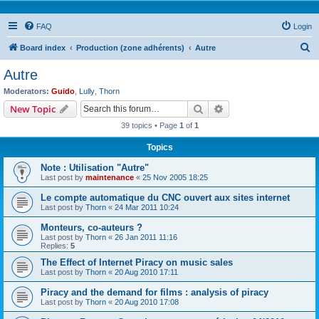
FAQ
Login
S
Board index
Production (zone adhérents)
Autre
e
Autre
a
Moderators:
Guido
,
Lully
,
Thorn
r
Search
Advanced search
New Topic
c
39 topics • Page
1
of
1
h
Topics
Note : Utilisation "Autre"
Last post by
maintenance
«
25 Nov 2005 18:25
Le compte automatique du CNC ouvert aux sites internet
Last post by
Thorn
«
24 Mar 2011 10:24
Monteurs, co-auteurs ?
Last post by
Thorn
«
26 Jan 2011 11:16
Replies:
5
The Effect of Internet Piracy on music sales
Last post by
Thorn
«
20 Aug 2010 17:11
Piracy and the demand for films : analysis of piracy
Last post by
Thorn
«
20 Aug 2010 17:08