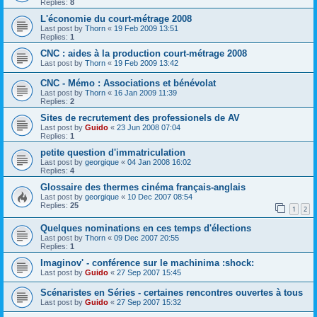
Replies:
8
L'économie du court-métrage 2008
Last post by
Thorn
«
19 Feb 2009 13:51
Replies:
1
CNC : aides à la production court-métrage 2008
Last post by
Thorn
«
19 Feb 2009 13:42
CNC - Mémo : Associations et bénévolat
Last post by
Thorn
«
16 Jan 2009 11:39
Replies:
2
Sites de recrutement des professionels de AV
Last post by
Guido
«
23 Jun 2008 07:04
Replies:
1
petite question d'immatriculation
Last post by
georgique
«
04 Jan 2008 16:02
Replies:
4
Glossaire des thermes cinéma français-anglais
Last post by
georgique
«
10 Dec 2007 08:54
Replies:
25
1
2
Quelques nominations en ces temps d'élections
Last post by
Thorn
«
09 Dec 2007 20:55
Replies:
1
Imaginov' - conférence sur le machinima :shock:
Last post by
Guido
«
27 Sep 2007 15:45
Scénaristes en Séries - certaines rencontres ouvertes à tous
Last post by
Guido
«
27 Sep 2007 15:32