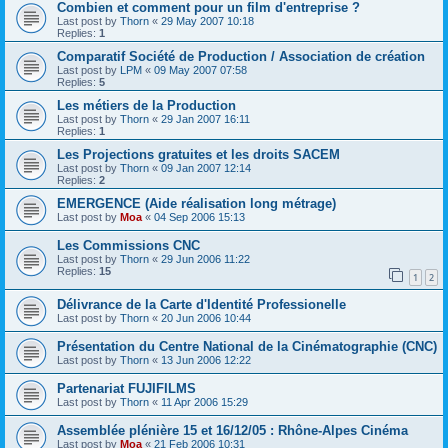
Combien et comment pour un film d'entreprise ?
Last post by
Thorn
«
29 May 2007 10:18
Replies:
1
Comparatif Société de Production / Association de création
Last post by
LPM
«
09 May 2007 07:58
Replies:
5
Les métiers de la Production
Last post by
Thorn
«
29 Jan 2007 16:11
Replies:
1
Les Projections gratuites et les droits SACEM
Last post by
Thorn
«
09 Jan 2007 12:14
Replies:
2
EMERGENCE (Aide réalisation long métrage)
Last post by
Moa
«
04 Sep 2006 15:13
Les Commissions CNC
Last post by
Thorn
«
29 Jun 2006 11:22
Replies:
15
1
2
Délivrance de la Carte d'Identité Professionelle
Last post by
Thorn
«
20 Jun 2006 10:44
Présentation du Centre National de la Cinématographie (CNC)
Last post by
Thorn
«
13 Jun 2006 12:22
Partenariat FUJIFILMS
Last post by
Thorn
«
11 Apr 2006 15:29
Assemblée plénière 15 et 16/12/05 : Rhône-Alpes Cinéma
Last post by
Moa
«
21 Feb 2006 10:31