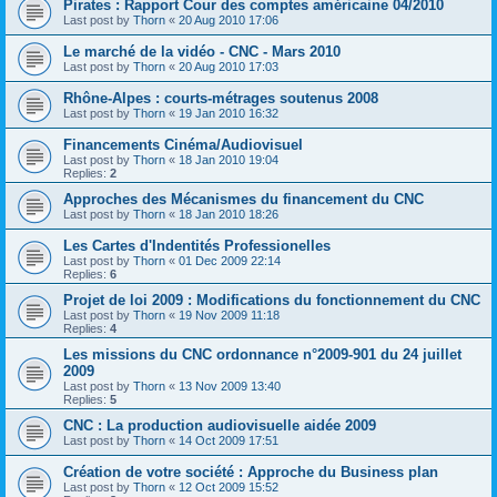
Pirates : Rap­port Cour des comptes amé­ri­caine 04/2010
Last post by
Thorn
«
20 Aug 2010 17:06
Le marché de la vidéo - CNC - Mars 2010
Last post by
Thorn
«
20 Aug 2010 17:03
Rhône-Alpes : courts-métrages soutenus 2008
Last post by
Thorn
«
19 Jan 2010 16:32
Financements Cinéma/Audiovisuel
Last post by
Thorn
«
18 Jan 2010 19:04
Replies:
2
Approches des Mécanismes du financement du CNC
Last post by
Thorn
«
18 Jan 2010 18:26
Les Cartes d'Indentités Professionelles
Last post by
Thorn
«
01 Dec 2009 22:14
Replies:
6
Projet de loi 2009 : Modifications du fonctionnement du CNC
Last post by
Thorn
«
19 Nov 2009 11:18
Replies:
4
Les missions du CNC ordonnance n°2009-901 du 24 juillet
2009
Last post by
Thorn
«
13 Nov 2009 13:40
Replies:
5
CNC : La production audiovisuelle aidée 2009
Last post by
Thorn
«
14 Oct 2009 17:51
Création de votre société : Approche du Business plan
Last post by
Thorn
«
12 Oct 2009 15:52