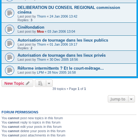
DELIBERATION DU CONSEIL REGIONAL commission
cinéma
Last post by
Thorn
«
24 Jan 2006 13:42
Replies:
3
Cinéfondation
Last post by
Moa
«
03 Jan 2006 13:04
Autorisation de tournage dans les lieux publics
Last post by
Thorn
«
01 Jan 2006 19:17
Replies:
2
Autorisation de tournage dans les lieux privés
Last post by
Thorn
«
30 Dec 2005 18:56
Réforme intermittents ? Et le court-métrage...
Last post by
LPM
«
28 Nov 2005 16:58
New Topic
39 topics • Page
1
of
1
Jump to
FORUM PERMISSIONS
You
cannot
post new topics in this forum
You
cannot
reply to topics in this forum
You
cannot
edit your posts in this forum
You
cannot
delete your posts in this forum
You
cannot
post attachments in this forum