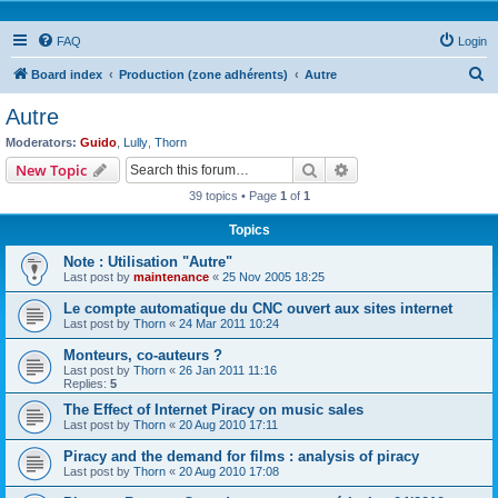
FAQ
Login
S
Board index
Production (zone adhérents)
Autre
e
Autre
a
Moderators:
Guido
,
Lully
,
Thorn
r
Search
Advanced search
New Topic
c
39 topics • Page
1
of
1
h
Topics
Note : Utilisation "Autre"
Last post by
maintenance
«
25 Nov 2005 18:25
Le compte automatique du CNC ouvert aux sites internet
Last post by
Thorn
«
24 Mar 2011 10:24
Monteurs, co-auteurs ?
Last post by
Thorn
«
26 Jan 2011 11:16
Replies:
5
The Effect of Internet Piracy on music sales
Last post by
Thorn
«
20 Aug 2010 17:11
Piracy and the demand for films : analysis of piracy
Last post by
Thorn
«
20 Aug 2010 17:08