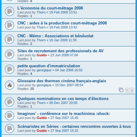
Replies:
8
L'économie du court-métrage 2008
Last post by
Thorn
«
19 Feb 2009 13:51
Replies:
1
CNC : aides à la production court-métrage 2008
Last post by
Thorn
«
19 Feb 2009 13:42
CNC - Mémo : Associations et bénévolat
Last post by
Thorn
«
16 Jan 2009 11:39
Replies:
2
Sites de recrutement des professionels de AV
Last post by
Guido
«
23 Jun 2008 07:04
Replies:
1
petite question d'immatriculation
Last post by
georgique
«
04 Jan 2008 16:02
Replies:
4
Glossaire des thermes cinéma français-anglais
Last post by
georgique
«
10 Dec 2007 08:54
Replies:
25
1
2
Quelques nominations en ces temps d'élections
Last post by
Thorn
«
09 Dec 2007 20:55
Replies:
1
Imaginov' - conférence sur le machinima :shock:
Last post by
Guido
«
27 Sep 2007 15:45
Scénaristes en Séries - certaines rencontres ouvertes à tous
Last post by
Guido
«
27 Sep 2007 15:32