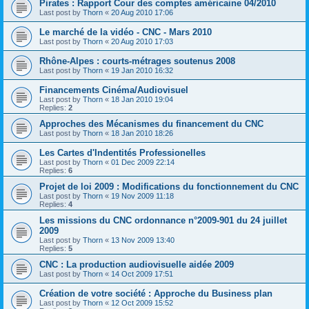
Pirates : Rap­port Cour des comptes amé­ri­caine 04/2010
Last post by
Thorn
«
20 Aug 2010 17:06
Le marché de la vidéo - CNC - Mars 2010
Last post by
Thorn
«
20 Aug 2010 17:03
Rhône-Alpes : courts-métrages soutenus 2008
Last post by
Thorn
«
19 Jan 2010 16:32
Financements Cinéma/Audiovisuel
Last post by
Thorn
«
18 Jan 2010 19:04
Replies:
2
Approches des Mécanismes du financement du CNC
Last post by
Thorn
«
18 Jan 2010 18:26
Les Cartes d'Indentités Professionelles
Last post by
Thorn
«
01 Dec 2009 22:14
Replies:
6
Projet de loi 2009 : Modifications du fonctionnement du CNC
Last post by
Thorn
«
19 Nov 2009 11:18
Replies:
4
Les missions du CNC ordonnance n°2009-901 du 24 juillet
2009
Last post by
Thorn
«
13 Nov 2009 13:40
Replies:
5
CNC : La production audiovisuelle aidée 2009
Last post by
Thorn
«
14 Oct 2009 17:51
Création de votre société : Approche du Business plan
Last post by
Thorn
«
12 Oct 2009 15:52