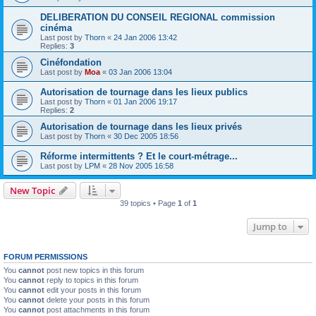
DELIBERATION DU CONSEIL REGIONAL commission
cinéma
Last post by
Thorn
«
24 Jan 2006 13:42
Replies:
3
Cinéfondation
Last post by
Moa
«
03 Jan 2006 13:04
Autorisation de tournage dans les lieux publics
Last post by
Thorn
«
01 Jan 2006 19:17
Replies:
2
Autorisation de tournage dans les lieux privés
Last post by
Thorn
«
30 Dec 2005 18:56
Réforme intermittents ? Et le court-métrage...
Last post by
LPM
«
28 Nov 2005 16:58
New Topic
39 topics • Page
1
of
1
Jump to
FORUM PERMISSIONS
You
cannot
post new topics in this forum
You
cannot
reply to topics in this forum
You
cannot
edit your posts in this forum
You
cannot
delete your posts in this forum
You
cannot
post attachments in this forum