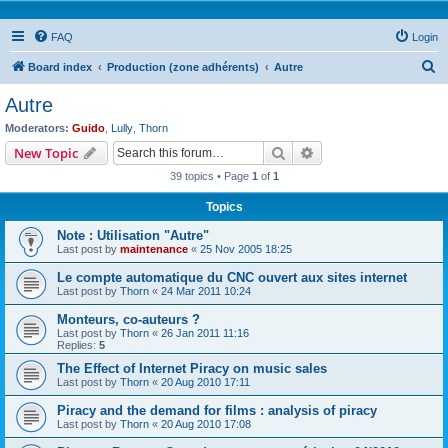
FAQ
Login
S
Board index
Production (zone adhérents)
Autre
e
Autre
a
Moderators:
Guido
,
Lully
,
Thorn
r
Search
Advanced search
New Topic
c
39 topics • Page
1
of
1
h
Topics
Note : Utilisation "Autre"
Last post by
maintenance
«
25 Nov 2005 18:25
Le compte automatique du CNC ouvert aux sites internet
Last post by
Thorn
«
24 Mar 2011 10:24
Monteurs, co-auteurs ?
Last post by
Thorn
«
26 Jan 2011 11:16
Replies:
5
The Effect of Internet Piracy on music sales
Last post by
Thorn
«
20 Aug 2010 17:11
Piracy and the demand for films : analysis of piracy
Last post by
Thorn
«
20 Aug 2010 17:08