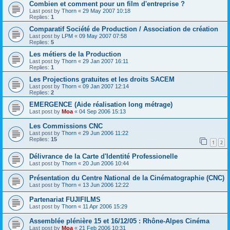
Combien et comment pour un film d'entreprise ?
Last post by
Thorn
«
29 May 2007 10:18
Replies:
1
Comparatif Société de Production / Association de création
Last post by
LPM
«
09 May 2007 07:58
Replies:
5
Les métiers de la Production
Last post by
Thorn
«
29 Jan 2007 16:11
Replies:
1
Les Projections gratuites et les droits SACEM
Last post by
Thorn
«
09 Jan 2007 12:14
Replies:
2
EMERGENCE (Aide réalisation long métrage)
Last post by
Moa
«
04 Sep 2006 15:13
Les Commissions CNC
Last post by
Thorn
«
29 Jun 2006 11:22
Replies:
15
1
2
Délivrance de la Carte d'Identité Professionelle
Last post by
Thorn
«
20 Jun 2006 10:44
Présentation du Centre National de la Cinématographie (CNC)
Last post by
Thorn
«
13 Jun 2006 12:22
Partenariat FUJIFILMS
Last post by
Thorn
«
11 Apr 2006 15:29
Assemblée plénière 15 et 16/12/05 : Rhône-Alpes Cinéma
Last post by
Moa
«
21 Feb 2006 10:31