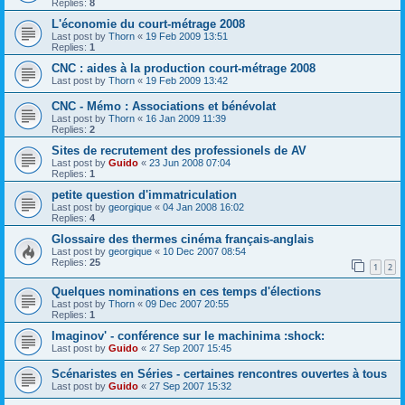
Replies:
8
L'économie du court-métrage 2008
Last post by
Thorn
«
19 Feb 2009 13:51
Replies:
1
CNC : aides à la production court-métrage 2008
Last post by
Thorn
«
19 Feb 2009 13:42
CNC - Mémo : Associations et bénévolat
Last post by
Thorn
«
16 Jan 2009 11:39
Replies:
2
Sites de recrutement des professionels de AV
Last post by
Guido
«
23 Jun 2008 07:04
Replies:
1
petite question d'immatriculation
Last post by
georgique
«
04 Jan 2008 16:02
Replies:
4
Glossaire des thermes cinéma français-anglais
Last post by
georgique
«
10 Dec 2007 08:54
Replies:
25
1
2
Quelques nominations en ces temps d'élections
Last post by
Thorn
«
09 Dec 2007 20:55
Replies:
1
Imaginov' - conférence sur le machinima :shock:
Last post by
Guido
«
27 Sep 2007 15:45
Scénaristes en Séries - certaines rencontres ouvertes à tous
Last post by
Guido
«
27 Sep 2007 15:32