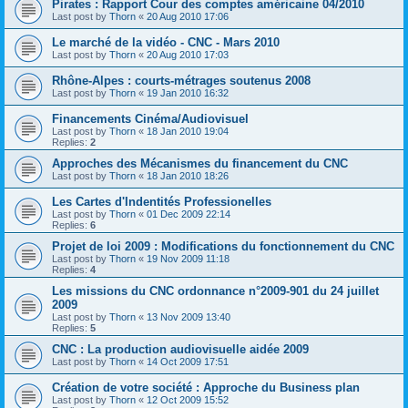
Pirates : Rap­port Cour des comptes amé­ri­caine 04/2010
Last post by
Thorn
«
20 Aug 2010 17:06
Le marché de la vidéo - CNC - Mars 2010
Last post by
Thorn
«
20 Aug 2010 17:03
Rhône-Alpes : courts-métrages soutenus 2008
Last post by
Thorn
«
19 Jan 2010 16:32
Financements Cinéma/Audiovisuel
Last post by
Thorn
«
18 Jan 2010 19:04
Replies:
2
Approches des Mécanismes du financement du CNC
Last post by
Thorn
«
18 Jan 2010 18:26
Les Cartes d'Indentités Professionelles
Last post by
Thorn
«
01 Dec 2009 22:14
Replies:
6
Projet de loi 2009 : Modifications du fonctionnement du CNC
Last post by
Thorn
«
19 Nov 2009 11:18
Replies:
4
Les missions du CNC ordonnance n°2009-901 du 24 juillet
2009
Last post by
Thorn
«
13 Nov 2009 13:40
Replies:
5
CNC : La production audiovisuelle aidée 2009
Last post by
Thorn
«
14 Oct 2009 17:51
Création de votre société : Approche du Business plan
Last post by
Thorn
«
12 Oct 2009 15:52