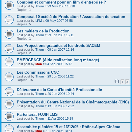
Combien et comment pour un film d'entreprise ?
Last post by
Thorn
«
29 May 2007 10:18
Replies:
1
Comparatif Société de Production / Association de création
Last post by
LPM
«
09 May 2007 07:58
Replies:
5
Les métiers de la Production
Last post by
Thorn
«
29 Jan 2007 16:11
Replies:
1
Les Projections gratuites et les droits SACEM
Last post by
Thorn
«
09 Jan 2007 12:14
Replies:
2
EMERGENCE (Aide réalisation long métrage)
Last post by
Moa
«
04 Sep 2006 15:13
Les Commissions CNC
Last post by
Thorn
«
29 Jun 2006 11:22
Replies:
15
1
2
Délivrance de la Carte d'Identité Professionelle
Last post by
Thorn
«
20 Jun 2006 10:44
Présentation du Centre National de la Cinématographie (CNC)
Last post by
Thorn
«
13 Jun 2006 12:22
Partenariat FUJIFILMS
Last post by
Thorn
«
11 Apr 2006 15:29
Assemblée plénière 15 et 16/12/05 : Rhône-Alpes Cinéma
Last post by
Moa
«
21 Feb 2006 10:31