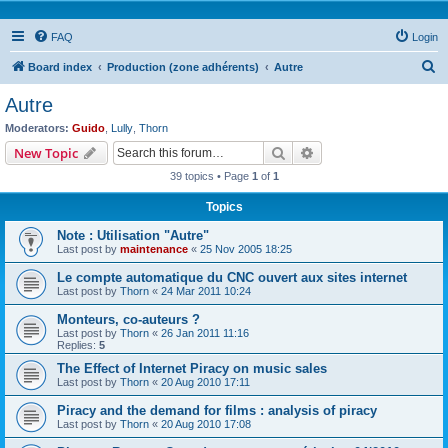
FAQ
Login
S
Board index
Production (zone adhérents)
Autre
e
Autre
a
Moderators:
Guido
,
Lully
,
Thorn
r
Search
Advanced search
New Topic
c
39 topics • Page
1
of
1
h
Topics
Note : Utilisation "Autre"
Last post by
maintenance
«
25 Nov 2005 18:25
Le compte automatique du CNC ouvert aux sites internet
Last post by
Thorn
«
24 Mar 2011 10:24
Monteurs, co-auteurs ?
Last post by
Thorn
«
26 Jan 2011 11:16
Replies:
5
The Effect of Internet Piracy on music sales
Last post by
Thorn
«
20 Aug 2010 17:11
Piracy and the demand for films : analysis of piracy
Last post by
Thorn
«
20 Aug 2010 17:08