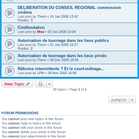
DELIBERATION DU CONSEIL REGIONAL commission
cinéma
Last post by
Thorn
«
24 Jan 2006 13:42
Replies:
3
Cinéfondation
Last post by
Moa
«
03 Jan 2006 13:04
Autorisation de tournage dans les lieux publics
Last post by
Thorn
«
01 Jan 2006 19:17
Replies:
2
Autorisation de tournage dans les lieux privés
Last post by
Thorn
«
30 Dec 2005 18:56
Réforme intermittents ? Et le court-métrage...
Last post by
LPM
«
28 Nov 2005 16:58
New Topic
39 topics • Page
1
of
1
Jump to
FORUM PERMISSIONS
You
cannot
post new topics in this forum
You
cannot
reply to topics in this forum
You
cannot
edit your posts in this forum
You
cannot
delete your posts in this forum
You
cannot
post attachments in this forum