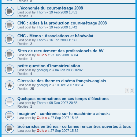
Replies:
8
L'économie du court-métrage 2008
Last post by
Thorn
«
19 Feb 2009 13:51
Replies:
1
CNC : aides à la production court-métrage 2008
Last post by
Thorn
«
19 Feb 2009 13:42
CNC - Mémo : Associations et bénévolat
Last post by
Thorn
«
16 Jan 2009 11:39
Replies:
2
Sites de recrutement des professionels de AV
Last post by
Guido
«
23 Jun 2008 07:04
Replies:
1
petite question d'immatriculation
Last post by
georgique
«
04 Jan 2008 16:02
Replies:
4
Glossaire des thermes cinéma français-anglais
Last post by
georgique
«
10 Dec 2007 08:54
Replies:
25
1
2
Quelques nominations en ces temps d'élections
Last post by
Thorn
«
09 Dec 2007 20:55
Replies:
1
Imaginov' - conférence sur le machinima :shock:
Last post by
Guido
«
27 Sep 2007 15:45
Scénaristes en Séries - certaines rencontres ouvertes à tous
Last post by
Guido
«
27 Sep 2007 15:32