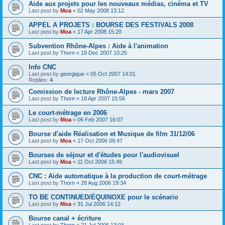
Aide aux projets pour les nouveaux médias, cinéma et TV
Last post by
Moa
«
02 May 2008 13:12
APPEL A PROJETS : BOURSE DES FESTIVALS 2008
Last post by
Moa
«
17 Apr 2008 15:28
Subvention Rhône-Alpes : Aide à l'animation
Last post by
Thorn
«
19 Dec 2007 10:25
Info CNC
Last post by
georgique
«
05 Oct 2007 14:01
Replies:
4
Comission de lecture Rhône-Alpes - mars 2007
Last post by
Thorn
«
18 Apr 2007 15:56
Le court-métrage en 2006
Last post by
Moa
«
06 Feb 2007 16:07
Bourse d'aide Réalisation et Musique de film 31/12/06
Last post by
Moa
«
17 Oct 2006 09:47
Bourses de séjour et d'études pour l'audiovisuel
Last post by
Moa
«
11 Oct 2006 15:49
CNC : Aide automatique à la production de court-métrage
Last post by
Thorn
«
28 Aug 2006 19:34
TO BE CONTINUED/ÉQUINOXE pour le scénario
Last post by
Moa
«
31 Jul 2006 14:12
Bourse canal + écriture
Last post by
Thorn
«
21 Jul 2006 13:04