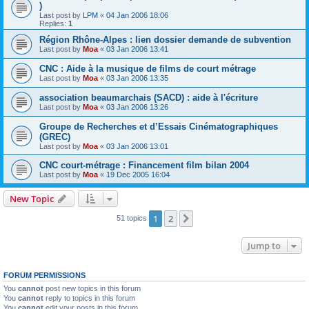
)
Last post by
LPM
«
04 Jan 2006 18:06
Replies:
1
Région Rhône-Alpes : lien dossier demande de subvention
Last post by
Moa
«
03 Jan 2006 13:41
CNC : Aide à la musique de films de court métrage
Last post by
Moa
«
03 Jan 2006 13:35
association beaumarchais (SACD) : aide à l'écriture
Last post by
Moa
«
03 Jan 2006 13:26
Groupe de Recherches et d’Essais Cinématographiques
(GREC)
Last post by
Moa
«
03 Jan 2006 13:01
CNC court-métrage : Financement film bilan 2004
Last post by
Moa
«
19 Dec 2005 16:04
New Topic
1
2
Next
51 topics
Jump to
FORUM PERMISSIONS
You
cannot
post new topics in this forum
You
cannot
reply to topics in this forum
You
cannot
edit your posts in this forum