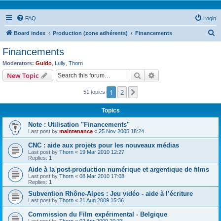
FAQ
Login
S
Board index
Production (zone adhérents)
Financements
e
Financements
a
Moderators:
Guido
,
Lully
,
Thorn
r
Search
Advanced search
New Topic
c
1
2
Next
51 topics
h
Topics
Note : Utilisation "Financements"
Last post by
maintenance
«
25 Nov 2005 18:24
CNC : aide aux projets pour les nouveaux médias
Last post by
Thorn
«
19 Mar 2010 12:27
Replies:
1
Aide à la post-production numérique et argentique de films
Last post by
Thorn
«
08 Mar 2010 17:08
Replies:
1
Subvention Rhône-Alpes : Jeu vidéo - aide à l’écriture
Last post by
Thorn
«
21 Aug 2009 15:36
Commission du Film expérimental - Belgique
Last post by
Thorn
«
02 Apr 2009 20:33