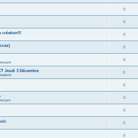
0
0
création!!!
0
ccaz)
0
0
concours
T Jeudi 3 Décembre
0
stations
0
s
0
concours
0
oir.
0
0