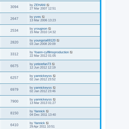
by
ZEHANI
3094
27 Mar 2007 12:51
by
yves
2647
13 Mar 2006 13:23
by
yrougnon
2534
15 Mar 2010 14:32
by
youngsta69120
2820
03 Jan 2008 20:09
by
Yoann-cylfilmsproduction
3312
22 Mar 2012 01:05
by
yetistefan73
6675
12 Jun 2012 12:19
by
yannickeyss
6257
02 Jan 2012 23:52
by
yannickeyss
6979
02 Jan 2012 23:46
by
yannickeyss
7900
13 Mar 2013 01:27
by
Yannick
8150
04 Dec 2011 13:40
by
Yannick
6410
29 Apr 2011 10:51