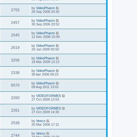
by
VideoPhasm
2755
28 Sep 2008 20:30
by
VideoPhasm
2457
30 Sep 2006 20:52
by
VideoPhasm
2545
12 Dec 2008 15:09
by
VideoPhasm
2619
29 Jan 2009 00:50
by
VideoPhasm
3256
19 Mar 2009 13:13
by
VideoPhasm
2338
30 Apr 2006 09:23
by
VideoPhasm
6570
09 Aug 2011 13:01
by
VIDEOFORMES
2260
27 Oct 2009 13:53
by
VIDEOFORMES
2261
27 Oct 2009 14:30
by
Veeco
2538
20 Mar 2006 17:11
by
Veeco
2744
29 Mar 2006 10:20