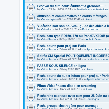
Festival du film court édudiant à grenoble!!!!!!
by
Vinz
»
09 Feb 2006 16:24
» in
Festivals et manifestations
diffusion et commentaires de courts métrages
by
Vincenturpin
»
02 Jun 2009 12:41
» in
A voir
Vidéadoc sort son nouveau guide des aides à la 
by
Vidéadoc
»
24 Jun 2009 15:32
» in
Bruits du court
Rech. cam type PD150, 170 ou PanaDVX100B (o
by
VideoPhasm
»
26 Sep 2008 11:37
» in
Achat - Vente
Rech. courts pour proj sur Paris
by
VideoPhasm
»
05 Nov 2008 13:44
» in
Appels à films et 
Soirée CM Spécial POLITIQUEMENT INCORREC
by
VideoPhasm
»
22 Nov 2009 20:04
» in
Festivals et manife
PASSE SOUS SILENCE en ligne
by
VideoPhasm
»
23 May 2007 18:26
» in
A voir
Rech. courts de super-héros pour proj sur Pari
by
VideoPhasm
»
04 Mar 2009 14:38
» in
Appels à films et 
Films VideoPhasm dispo en streaming
by
VideoPhasm
»
30 Apr 2006 08:18
» in
A voir
Recherche cadreurs avec cam pour 28 Juin au s
by
VideoPhasm
»
26 Jun 2006 14:09
» in
Tournages
Rech. groupe electrogène pour tournage
by
VideoPhasm
»
05 Aug 2006 09:58
» in
Achat - Vente