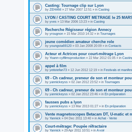
Casting: Tournage clip sur Lyon
by
ZEHANI
»
27 Mar 2007 12:51
» in
Casting
LYON / CASTING COURT METRAGE le 25 MARS
by
yves
»
13 Mar 2006 13:23
» in
Casting
Recherche Régisseur région Annecy
by
yrougnon
»
15 Mar 2010 14:32
» in
Tournages
jeune comédien amateur cherche role
by
youngsta69120
»
03 Jan 2008 20:09
» in
Contacts
Acteur et Actrices pour court-métrage Lyon
by
Yoann-cylfilmsproduction
»
22 Mar 2012 01:05
» in
Castin
appel à film
by
yetistefan73
»
12 Jun 2012 12:19
» in
Festivals et manifes
69 - Ch cadreur, preneur de son et monteur po
by
yannickeyss
»
02 Jan 2012 23:52
» in
Tournages
69 - Ch cadreur, preneur de son et monteur po
by
yannickeyss
»
02 Jan 2012 23:46
» in
En préparation
fausses pubs a lyon
by
yannickeyss
»
13 Mar 2013 01:27
» in
En préparation
Vente magnetoscopes Betacam DT, U-matic et 
by
Yannick
»
04 Dec 2011 13:40
» in
Achat - Vente
Court-métrage: Poupée réfractaire
by
Yannick
»
29 Apr 2011 10:51
» in
A voir