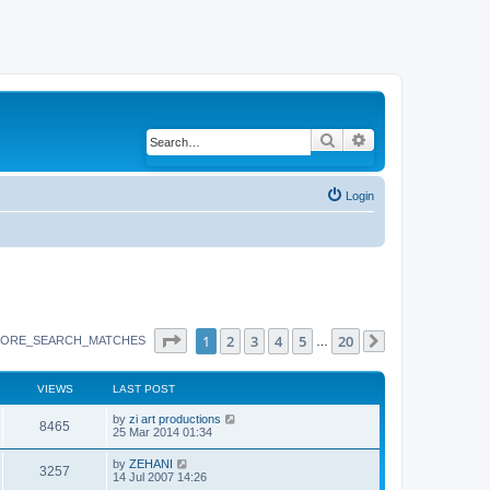
Search
Advanced search
Login
Page
1
of
20
1
2
3
4
5
20
ORE_SEARCH_MATCHES
…
Next
VIEWS
LAST POST
by
zi art productions
8465
25 Mar 2014 01:34
by
ZEHANI
3257
14 Jul 2007 14:26