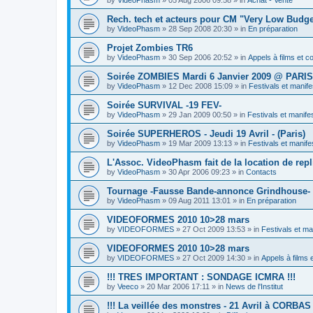
Rech. tech et acteurs pour CM "Very Low Budg
by
VideoPhasm
»
28 Sep 2008 20:30
» in
En préparation
Projet Zombies TR6
by
VideoPhasm
»
30 Sep 2006 20:52
» in
Appels à films et 
Soirée ZOMBIES Mardi 6 Janvier 2009 @ PARIS
by
VideoPhasm
»
12 Dec 2008 15:09
» in
Festivals et manife
Soirée SURVIVAL -19 FEV-
by
VideoPhasm
»
29 Jan 2009 00:50
» in
Festivals et manife
Soirée SUPERHEROS - Jeudi 19 Avril - (Paris)
by
VideoPhasm
»
19 Mar 2009 13:13
» in
Festivals et manife
L'Assoc. VideoPhasm fait de la location de rep
by
VideoPhasm
»
30 Apr 2006 09:23
» in
Contacts
Tournage -Fausse Bande-annonce Grindhouse- 
by
VideoPhasm
»
09 Aug 2011 13:01
» in
En préparation
VIDEOFORMES 2010 10>28 mars
by
VIDEOFORMES
»
27 Oct 2009 13:53
» in
Festivals et ma
VIDEOFORMES 2010 10>28 mars
by
VIDEOFORMES
»
27 Oct 2009 14:30
» in
Appels à films 
!!! TRES IMPORTANT : SONDAGE ICMRA !!!
by
Veeco
»
20 Mar 2006 17:11
» in
News de l'Institut
!!! La veillée des monstres - 21 Avril à CORBAS 