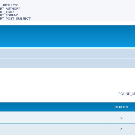
LL_RESULTS"
SORT_AUTHOR"
ORT_TIME"
SORT_FORUM"
"SORT_POST_SUBJECT"
FOUND_M
REPLIES
0
0