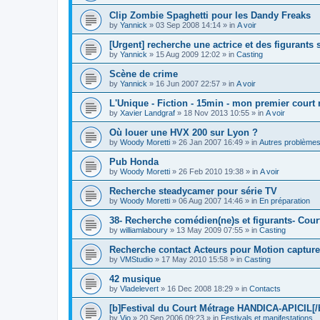
Clip Zombie Spaghetti pour les Dandy Freaks
by
Yannick
»
03 Sep 2008 14:14
» in
A voir
[Urgent] recherche une actrice et des figurants
by
Yannick
»
15 Aug 2009 12:02
» in
Casting
Scène de crime
by
Yannick
»
16 Jun 2007 22:57
» in
A voir
L'Unique - Fiction - 15min - mon premier court
by
Xavier Landgraf
»
18 Nov 2013 10:55
» in
A voir
Où louer une HVX 200 sur Lyon ?
by
Woody Moretti
»
26 Jan 2007 16:49
» in
Autres problème
Pub Honda
by
Woody Moretti
»
26 Feb 2010 19:38
» in
A voir
Recherche steadycamer pour série TV
by
Woody Moretti
»
06 Aug 2007 14:46
» in
En préparation
38- Recherche comédien(ne)s et figurants- Cour
by
williamlaboury
»
13 May 2009 07:55
» in
Casting
Recherche contact Acteurs pour Motion capture
by
VMStudio
»
17 May 2010 15:58
» in
Casting
42 musique
by
Vladelevert
»
16 Dec 2008 18:29
» in
Contacts
[b]Festival du Court Métrage HANDICA-APICIL[/
by
Vio
»
20 Sep 2006 09:23
» in
Festivals et manifestations