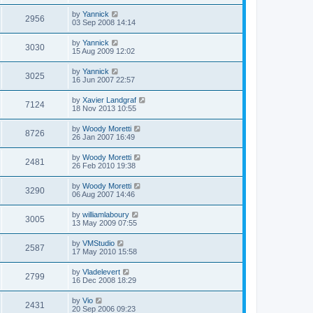
by
Yannick
2956
03 Sep 2008 14:14
by
Yannick
3030
15 Aug 2009 12:02
by
Yannick
3025
16 Jun 2007 22:57
by
Xavier Landgraf
7124
18 Nov 2013 10:55
by
Woody Moretti
8726
26 Jan 2007 16:49
by
Woody Moretti
2481
26 Feb 2010 19:38
by
Woody Moretti
3290
06 Aug 2007 14:46
by
williamlaboury
3005
13 May 2009 07:55
by
VMStudio
2587
17 May 2010 15:58
by
Vladelevert
2799
16 Dec 2008 18:29
by
Vio
2431
20 Sep 2006 09:23