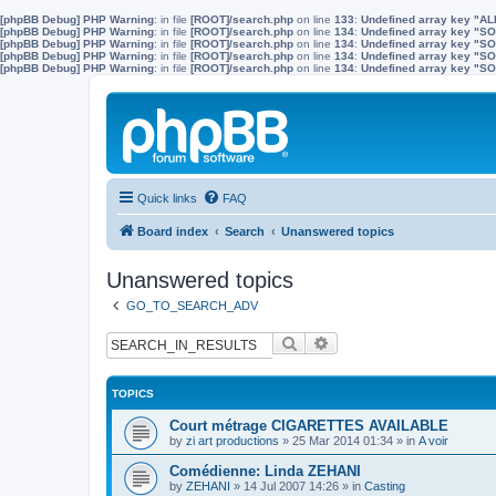
[phpBB Debug] PHP Warning
: in file
[ROOT]/search.php
on line
133
:
Undefined array key "A
[phpBB Debug] PHP Warning
: in file
[ROOT]/search.php
on line
134
:
Undefined array key "
[phpBB Debug] PHP Warning
: in file
[ROOT]/search.php
on line
134
:
Undefined array key "S
[phpBB Debug] PHP Warning
: in file
[ROOT]/search.php
on line
134
:
Undefined array key "
[phpBB Debug] PHP Warning
: in file
[ROOT]/search.php
on line
134
:
Undefined array key 
Quick links
FAQ
Board index
Search
Unanswered topics
Unanswered topics
GO_TO_SEARCH_ADV
Search
Advanced search
TOPICS
Court métrage CIGARETTES AVAILABLE
by
zi art productions
»
25 Mar 2014 01:34
» in
A voir
Comédienne: Linda ZEHANI
by
ZEHANI
»
14 Jul 2007 14:26
» in
Casting