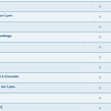
0
 sur Lyon
0
0
 métrage
0
0
s
0
0
t à Grenoble
0
 sur Lyon.
0
0
b]
0