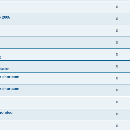
0
 2006
0
0
0
0
g
0
tations
ur shortcom
0
ur shortcom
0
0
moniteur
0
0