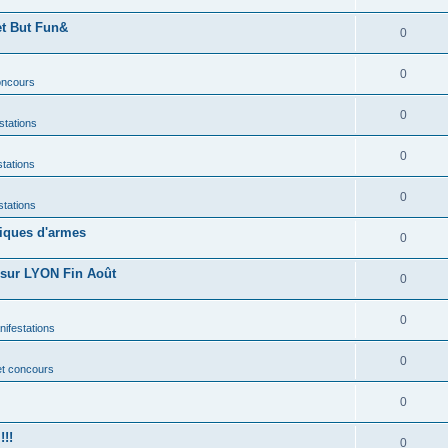
et But Fun&
0
0
concours
0
stations
0
stations
0
stations
liques d'armes
0
sur LYON Fin Août
0
0
nifestations
0
et concours
0
!!!
0