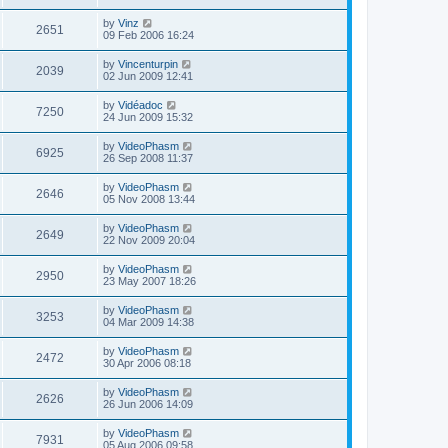
by
Vinz
2651
09 Feb 2006 16:24
by
Vincenturpin
2039
02 Jun 2009 12:41
by
Vidéadoc
7250
24 Jun 2009 15:32
by
VideoPhasm
6925
26 Sep 2008 11:37
by
VideoPhasm
2646
05 Nov 2008 13:44
by
VideoPhasm
2649
22 Nov 2009 20:04
by
VideoPhasm
2950
23 May 2007 18:26
by
VideoPhasm
3253
04 Mar 2009 14:38
by
VideoPhasm
2472
30 Apr 2006 08:18
by
VideoPhasm
2626
26 Jun 2006 14:09
by
VideoPhasm
7931
05 Aug 2006 09:58