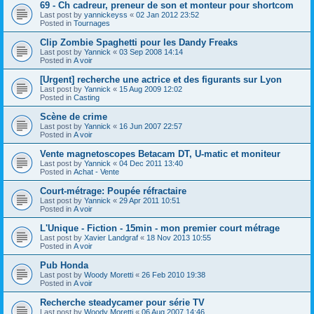
69 - Ch cadreur, preneur de son et monteur pour shortcom
Last post by
yannickeyss
«
02 Jan 2012 23:52
Posted in
Tournages
Clip Zombie Spaghetti pour les Dandy Freaks
Last post by
Yannick
«
03 Sep 2008 14:14
Posted in
A voir
[Urgent] recherche une actrice et des figurants sur Lyon
Last post by
Yannick
«
15 Aug 2009 12:02
Posted in
Casting
Scène de crime
Last post by
Yannick
«
16 Jun 2007 22:57
Posted in
A voir
Vente magnetoscopes Betacam DT, U-matic et moniteur
Last post by
Yannick
«
04 Dec 2011 13:40
Posted in
Achat - Vente
Court-métrage: Poupée réfractaire
Last post by
Yannick
«
29 Apr 2011 10:51
Posted in
A voir
L'Unique - Fiction - 15min - mon premier court métrage
Last post by
Xavier Landgraf
«
18 Nov 2013 10:55
Posted in
A voir
Pub Honda
Last post by
Woody Moretti
«
26 Feb 2010 19:38
Posted in
A voir
Recherche steadycamer pour série TV
Last post by
Woody Moretti
«
06 Aug 2007 14:46