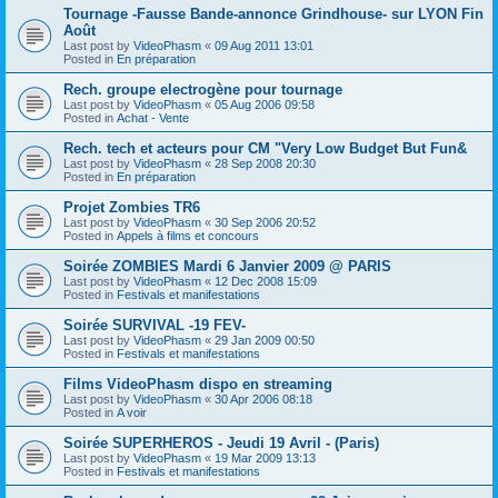
Tournage -Fausse Bande-annonce Grindhouse- sur LYON Fin
Août
Last post by
VideoPhasm
«
09 Aug 2011 13:01
Posted in
En préparation
Rech. groupe electrogène pour tournage
Last post by
VideoPhasm
«
05 Aug 2006 09:58
Posted in
Achat - Vente
Rech. tech et acteurs pour CM "Very Low Budget But Fun&
Last post by
VideoPhasm
«
28 Sep 2008 20:30
Posted in
En préparation
Projet Zombies TR6
Last post by
VideoPhasm
«
30 Sep 2006 20:52
Posted in
Appels à films et concours
Soirée ZOMBIES Mardi 6 Janvier 2009 @ PARIS
Last post by
VideoPhasm
«
12 Dec 2008 15:09
Posted in
Festivals et manifestations
Soirée SURVIVAL -19 FEV-
Last post by
VideoPhasm
«
29 Jan 2009 00:50
Posted in
Festivals et manifestations
Films VideoPhasm dispo en streaming
Last post by
VideoPhasm
«
30 Apr 2006 08:18
Posted in
A voir
Soirée SUPERHEROS - Jeudi 19 Avril - (Paris)
Last post by
VideoPhasm
«
19 Mar 2009 13:13
Posted in
Festivals et manifestations