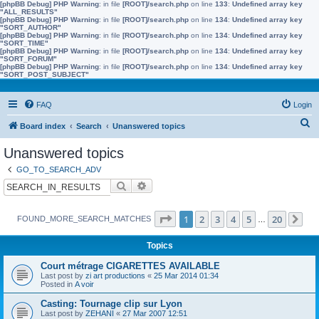
[phpBB Debug] PHP Warning
: in file
[ROOT]/search.php
on line
133
:
Undefined array key
"ALL_RESULTS"
[phpBB Debug] PHP Warning
: in file
[ROOT]/search.php
on line
134
:
Undefined array key
"SORT_AUTHOR"
[phpBB Debug] PHP Warning
: in file
[ROOT]/search.php
on line
134
:
Undefined array key
"SORT_TIME"
[phpBB Debug] PHP Warning
: in file
[ROOT]/search.php
on line
134
:
Undefined array key
"SORT_FORUM"
[phpBB Debug] PHP Warning
: in file
[ROOT]/search.php
on line
134
:
Undefined array key
"SORT_POST_SUBJECT"
FAQ
Login
S
Board index
Search
Unanswered topics
e
Unanswered topics
a
GO_TO_SEARCH_ADV
r
Search
Advanced search
c
h
Page
1
of
20
1
2
3
4
5
20
FOUND_MORE_SEARCH_MATCHES
…
Ne
Topics
Court métrage CIGARETTES AVAILABLE
Last post by
zi art productions
«
25 Mar 2014 01:34
Posted in
A voir
Casting: Tournage clip sur Lyon
Last post by
ZEHANI
«
27 Mar 2007 12:51