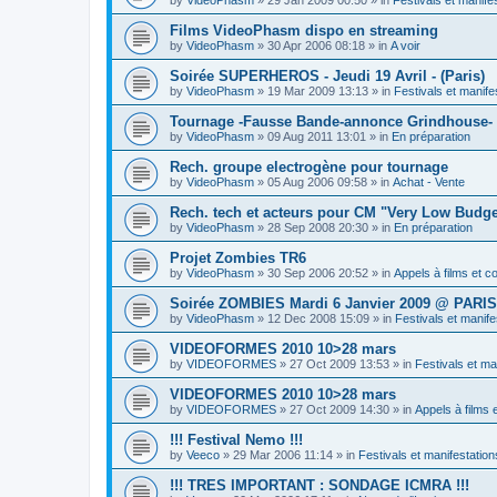
Films VideoPhasm dispo en streaming
by
VideoPhasm
»
30 Apr 2006 08:18
» in
A voir
Soirée SUPERHEROS - Jeudi 19 Avril - (Paris)
by
VideoPhasm
»
19 Mar 2009 13:13
» in
Festivals et manife
Tournage -Fausse Bande-annonce Grindhouse- 
by
VideoPhasm
»
09 Aug 2011 13:01
» in
En préparation
Rech. groupe electrogène pour tournage
by
VideoPhasm
»
05 Aug 2006 09:58
» in
Achat - Vente
Rech. tech et acteurs pour CM "Very Low Budg
by
VideoPhasm
»
28 Sep 2008 20:30
» in
En préparation
Projet Zombies TR6
by
VideoPhasm
»
30 Sep 2006 20:52
» in
Appels à films et 
Soirée ZOMBIES Mardi 6 Janvier 2009 @ PARIS
by
VideoPhasm
»
12 Dec 2008 15:09
» in
Festivals et manife
VIDEOFORMES 2010 10>28 mars
by
VIDEOFORMES
»
27 Oct 2009 13:53
» in
Festivals et ma
VIDEOFORMES 2010 10>28 mars
by
VIDEOFORMES
»
27 Oct 2009 14:30
» in
Appels à films 
!!! Festival Nemo !!!
by
Veeco
»
29 Mar 2006 11:14
» in
Festivals et manifestation
!!! TRES IMPORTANT : SONDAGE ICMRA !!!