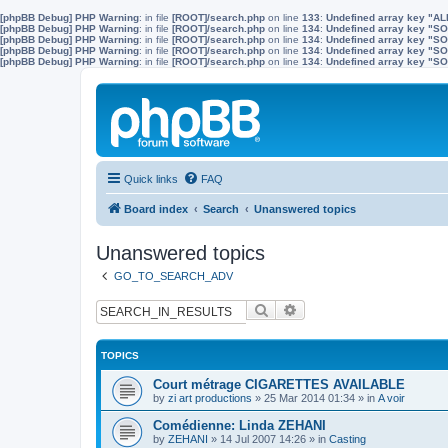
[phpBB Debug] PHP Warning
: in file
[ROOT]/search.php
on line
133
:
Undefined array key "A
[phpBB Debug] PHP Warning
: in file
[ROOT]/search.php
on line
134
:
Undefined array key "
[phpBB Debug] PHP Warning
: in file
[ROOT]/search.php
on line
134
:
Undefined array key "S
[phpBB Debug] PHP Warning
: in file
[ROOT]/search.php
on line
134
:
Undefined array key "
[phpBB Debug] PHP Warning
: in file
[ROOT]/search.php
on line
134
:
Undefined array key 
Quick links
FAQ
Board index
Search
Unanswered topics
Unanswered topics
GO_TO_SEARCH_ADV
Search
Advanced search
TOPICS
Court métrage CIGARETTES AVAILABLE
by
zi art productions
»
25 Mar 2014 01:34
» in
A voir
Comédienne: Linda ZEHANI
by
ZEHANI
»
14 Jul 2007 14:26
» in
Casting