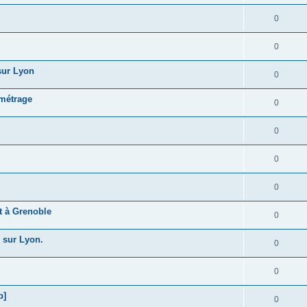
0
0
 sur Lyon
0
 métrage
0
0
s
0
0
t à Grenoble
0
 sur Lyon.
0
0
b]
0