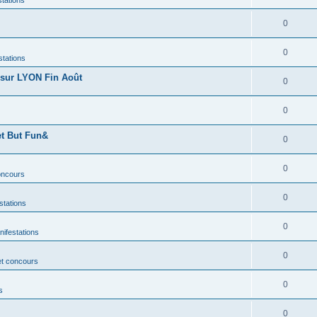
0
0
stations
sur LYON Fin Août
0
0
et But Fun&
0
0
concours
0
stations
0
nifestations
0
et concours
0
s
0