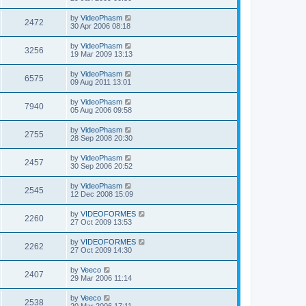
by
VideoPhasm
2472
30 Apr 2006 08:18
by
VideoPhasm
3256
19 Mar 2009 13:13
by
VideoPhasm
6575
09 Aug 2011 13:01
by
VideoPhasm
7940
05 Aug 2006 09:58
by
VideoPhasm
2755
28 Sep 2008 20:30
by
VideoPhasm
2457
30 Sep 2006 20:52
by
VideoPhasm
2545
12 Dec 2008 15:09
by
VIDEOFORMES
2260
27 Oct 2009 13:53
by
VIDEOFORMES
2262
27 Oct 2009 14:30
by
Veeco
2407
29 Mar 2006 11:14
by
Veeco
2538
20 Mar 2006 17:11