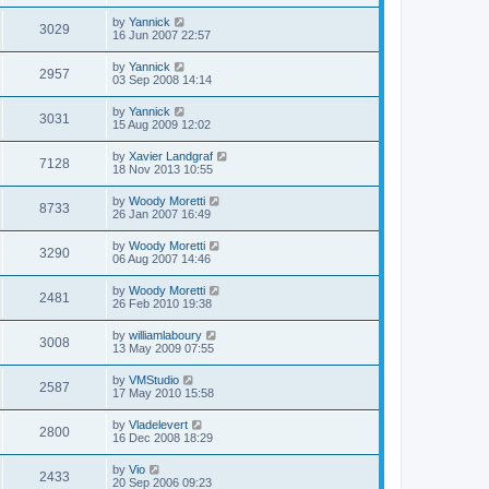
by
Yannick
3029
16 Jun 2007 22:57
by
Yannick
2957
03 Sep 2008 14:14
by
Yannick
3031
15 Aug 2009 12:02
by
Xavier Landgraf
7128
18 Nov 2013 10:55
by
Woody Moretti
8733
26 Jan 2007 16:49
by
Woody Moretti
3290
06 Aug 2007 14:46
by
Woody Moretti
2481
26 Feb 2010 19:38
by
williamlaboury
3008
13 May 2009 07:55
by
VMStudio
2587
17 May 2010 15:58
by
Vladelevert
2800
16 Dec 2008 18:29
by
Vio
2433
20 Sep 2006 09:23