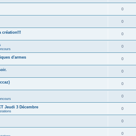
0
0
création!!!
0
s
0
concours
liques d'armes
0
oir.
0
ccaz)
0
0
concours
T Jeudi 3 Décembre
0
stations
0
0
stations