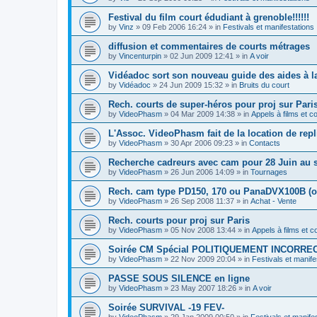
Festival du film court édudiant à grenoble!!!!!!
by
Vinz
»
09 Feb 2006 16:24
» in
Festivals et manifestations
diffusion et commentaires de courts métrages
by
Vincenturpin
»
02 Jun 2009 12:41
» in
A voir
Vidéadoc sort son nouveau guide des aides à la 
by
Vidéadoc
»
24 Jun 2009 15:32
» in
Bruits du court
Rech. courts de super-héros pour proj sur Pari
by
VideoPhasm
»
04 Mar 2009 14:38
» in
Appels à films et 
L'Assoc. VideoPhasm fait de la location de rep
by
VideoPhasm
»
30 Apr 2006 09:23
» in
Contacts
Recherche cadreurs avec cam pour 28 Juin au s
by
VideoPhasm
»
26 Jun 2006 14:09
» in
Tournages
Rech. cam type PD150, 170 ou PanaDVX100B (o
by
VideoPhasm
»
26 Sep 2008 11:37
» in
Achat - Vente
Rech. courts pour proj sur Paris
by
VideoPhasm
»
05 Nov 2008 13:44
» in
Appels à films et 
Soirée CM Spécial POLITIQUEMENT INCORREC
by
VideoPhasm
»
22 Nov 2009 20:04
» in
Festivals et manife
PASSE SOUS SILENCE en ligne
by
VideoPhasm
»
23 May 2007 18:26
» in
A voir
Soirée SURVIVAL -19 FEV-
by
VideoPhasm
»
29 Jan 2009 00:50
» in
Festivals et manife