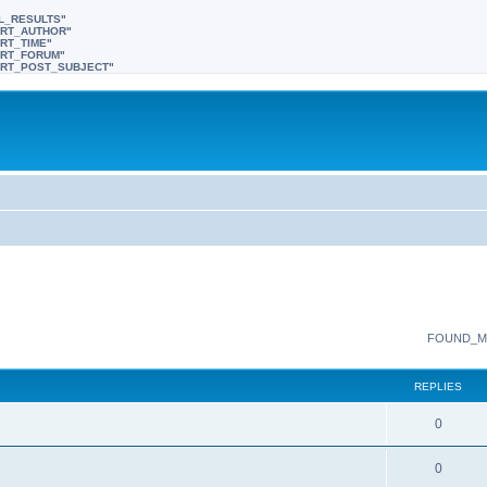
LL_RESULTS"
SORT_AUTHOR"
ORT_TIME"
SORT_FORUM"
"SORT_POST_SUBJECT"
FOUND_M
REPLIES
0
0