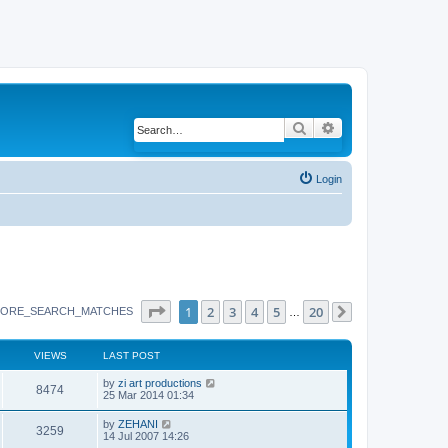
Search
Advanced search
Login
Page
1
of
20
1
2
3
4
5
20
ORE_SEARCH_MATCHES
…
Next
VIEWS
LAST POST
by
zi art productions
8474
25 Mar 2014 01:34
by
ZEHANI
3259
14 Jul 2007 14:26