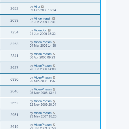
by
Vinz
2652
09 Feb 2006 16:24
by
Vincenturpin
2039
02 Jun 2009 12:41
by
Vidéadoc
7254
24 Jun 2009 15:32
by
VideoPhasm
3253
04 Mar 2009 14:38
by
VideoPhasm
2341
30 Apr 2006 09:23
by
VideoPhasm
2627
26 Jun 2006 14:09
by
VideoPhasm
6930
26 Sep 2008 11:37
by
VideoPhasm
2646
05 Nov 2008 13:44
by
VideoPhasm
2652
22 Nov 2009 20:04
by
VideoPhasm
2951
23 May 2007 18:26
by
VideoPhasm
2619
29 Jan 2009 00:50