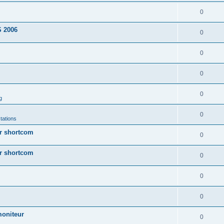
0
 2006
0
0
0
0
g
0
tations
ur shortcom
0
ur shortcom
0
0
0
moniteur
0