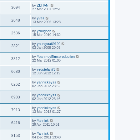
by
ZEHANI
3094
27 Mar 2007 12:51
by
yves
2648
13 Mar 2006 13:23
by
yrougnon
2536
15 Mar 2010 14:32
by
youngsta69120
2821
03 Jan 2008 20:09
by
Yoann-cylfilmsproduction
3312
22 Mar 2012 01:05
by
yetistefan73
6680
12 Jun 2012 12:19
by
yannickeyss
6262
02 Jan 2012 23:52
by
yannickeyss
6983
02 Jan 2012 23:46
by
yannickeyss
7913
13 Mar 2013 01:27
by
Yannick
6416
29 Apr 2011 10:51
by
Yannick
8153
04 Dec 2011 13:40