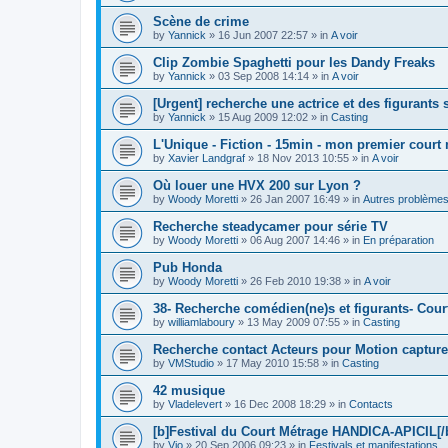
Scène de crime
by
Yannick
»
16 Jun 2007 22:57
» in
A voir
Clip Zombie Spaghetti pour les Dandy Freaks
by
Yannick
»
03 Sep 2008 14:14
» in
A voir
[Urgent] recherche une actrice et des figurants
by
Yannick
»
15 Aug 2009 12:02
» in
Casting
L'Unique - Fiction - 15min - mon premier court
by
Xavier Landgraf
»
18 Nov 2013 10:55
» in
A voir
Où louer une HVX 200 sur Lyon ?
by
Woody Moretti
»
26 Jan 2007 16:49
» in
Autres problème
Recherche steadycamer pour série TV
by
Woody Moretti
»
06 Aug 2007 14:46
» in
En préparation
Pub Honda
by
Woody Moretti
»
26 Feb 2010 19:38
» in
A voir
38- Recherche comédien(ne)s et figurants- Cour
by
williamlaboury
»
13 May 2009 07:55
» in
Casting
Recherche contact Acteurs pour Motion capture
by
VMStudio
»
17 May 2010 15:58
» in
Casting
42 musique
by
Vladelevert
»
16 Dec 2008 18:29
» in
Contacts
[b]Festival du Court Métrage HANDICA-APICIL[/
by
Vio
»
20 Sep 2006 09:23
» in
Festivals et manifestations