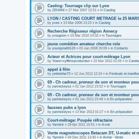
Casting: Tournage clip sur Lyon
by
ZEHANI
»
27 Mar 2007 12:51
» in
Casting
LYON / CASTING COURT METRAGE le 25 MARS
by
yves
»
13 Mar 2006 13:23
» in
Casting
Recherche Régisseur région Annecy
by
yrougnon
»
15 Mar 2010 14:32
» in
Tournages
jeune comédien amateur cherche role
by
youngsta69120
»
03 Jan 2008 20:09
» in
Contacts
Acteur et Actrices pour court-métrage Lyon
by
Yoann-cylfilmsproduction
»
22 Mar 2012 01:05
» in
Castin
appel à film
by
yetistefan73
»
12 Jun 2012 12:19
» in
Festivals et manifes
69 - Ch cadreur, preneur de son et monteur po
by
yannickeyss
»
02 Jan 2012 23:52
» in
Tournages
69 - Ch cadreur, preneur de son et monteur po
by
yannickeyss
»
02 Jan 2012 23:46
» in
En préparation
fausses pubs a lyon
by
yannickeyss
»
13 Mar 2013 01:27
» in
En préparation
Court-métrage: Poupée réfractaire
by
Yannick
»
29 Apr 2011 10:51
» in
A voir
Vente magnetoscopes Betacam DT, U-matic et 
by
Yannick
»
04 Dec 2011 13:40
» in
Achat - Vente