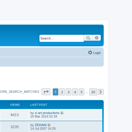
Search
Advanced search
Login
Page
1
of
20
1
2
3
4
5
20
ORE_SEARCH_MATCHES
…
Next
VIEWS
LAST POST
by
zi art productions
8413
25 Mar 2014 01:34
by
ZEHANI
3235
14 Jul 2007 14:26