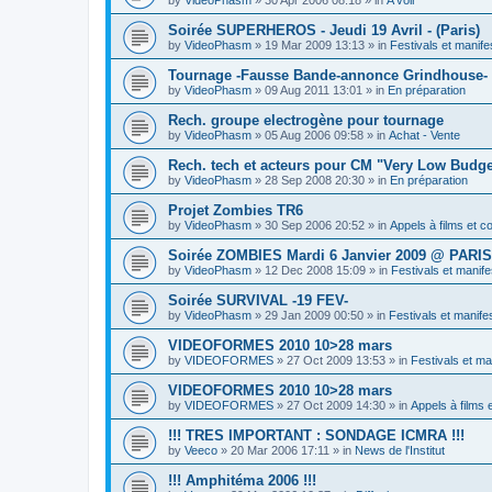
Soirée SUPERHEROS - Jeudi 19 Avril - (Paris)
by
VideoPhasm
»
19 Mar 2009 13:13
» in
Festivals et manife
Tournage -Fausse Bande-annonce Grindhouse- 
by
VideoPhasm
»
09 Aug 2011 13:01
» in
En préparation
Rech. groupe electrogène pour tournage
by
VideoPhasm
»
05 Aug 2006 09:58
» in
Achat - Vente
Rech. tech et acteurs pour CM "Very Low Budg
by
VideoPhasm
»
28 Sep 2008 20:30
» in
En préparation
Projet Zombies TR6
by
VideoPhasm
»
30 Sep 2006 20:52
» in
Appels à films et 
Soirée ZOMBIES Mardi 6 Janvier 2009 @ PARIS
by
VideoPhasm
»
12 Dec 2008 15:09
» in
Festivals et manife
Soirée SURVIVAL -19 FEV-
by
VideoPhasm
»
29 Jan 2009 00:50
» in
Festivals et manife
VIDEOFORMES 2010 10>28 mars
by
VIDEOFORMES
»
27 Oct 2009 13:53
» in
Festivals et ma
VIDEOFORMES 2010 10>28 mars
by
VIDEOFORMES
»
27 Oct 2009 14:30
» in
Appels à films 
!!! TRES IMPORTANT : SONDAGE ICMRA !!!
by
Veeco
»
20 Mar 2006 17:11
» in
News de l'Institut
!!! Amphitéma 2006 !!!