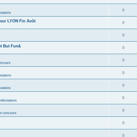
0
stations
sur LYON Fin Août
0
0
et But Fun&
0
0
concours
0
stations
0
stations
0
nifestations
0
et concours
0
0