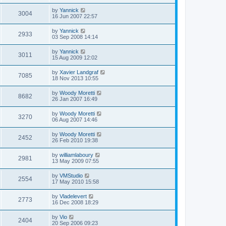
by
Yannick
3004
16 Jun 2007 22:57
by
Yannick
2933
03 Sep 2008 14:14
by
Yannick
3011
15 Aug 2009 12:02
by
Xavier Landgraf
7085
18 Nov 2013 10:55
by
Woody Moretti
8682
26 Jan 2007 16:49
by
Woody Moretti
3270
06 Aug 2007 14:46
by
Woody Moretti
2452
26 Feb 2010 19:38
by
williamlaboury
2981
13 May 2009 07:55
by
VMStudio
2554
17 May 2010 15:58
by
Vladelevert
2773
16 Dec 2008 18:29
by
Vio
2404
20 Sep 2006 09:23