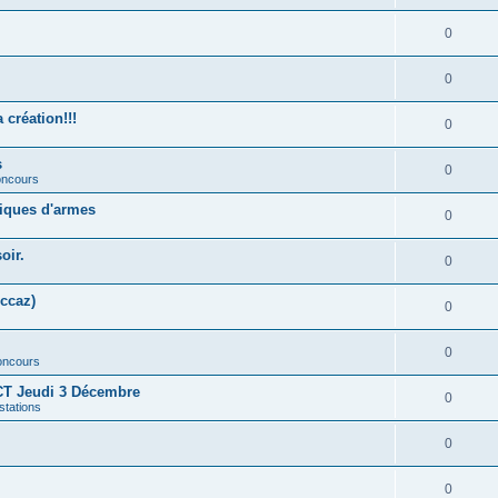
0
0
création!!!
0
s
0
concours
liques d'armes
0
oir.
0
ccaz)
0
0
concours
T Jeudi 3 Décembre
0
stations
0
0