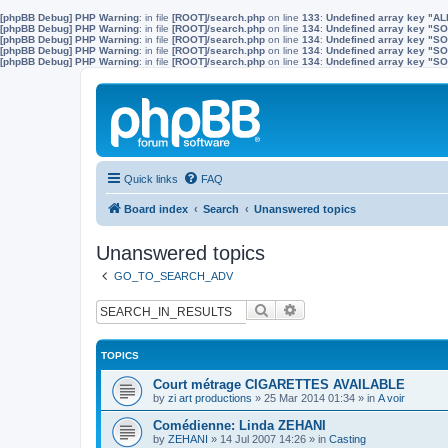
[phpBB Debug] PHP Warning
: in file
[ROOT]/search.php
on line
133
:
Undefined array key "A
[phpBB Debug] PHP Warning
: in file
[ROOT]/search.php
on line
134
:
Undefined array key "
[phpBB Debug] PHP Warning
: in file
[ROOT]/search.php
on line
134
:
Undefined array key "S
[phpBB Debug] PHP Warning
: in file
[ROOT]/search.php
on line
134
:
Undefined array key "
[phpBB Debug] PHP Warning
: in file
[ROOT]/search.php
on line
134
:
Undefined array key 
Quick links
FAQ
Board index
Search
Unanswered topics
Unanswered topics
GO_TO_SEARCH_ADV
Search
Advanced search
TOPICS
Court métrage CIGARETTES AVAILABLE
by
zi art productions
»
25 Mar 2014 01:34
» in
A voir
Comédienne: Linda ZEHANI
by
ZEHANI
»
14 Jul 2007 14:26
» in
Casting