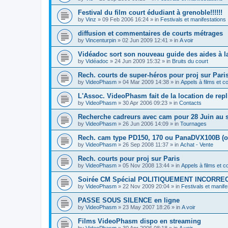
Festival du film court édudiant à grenoble!!!!!!
by
Vinz
»
09 Feb 2006 16:24
» in
Festivals et manifestations
diffusion et commentaires de courts métrages
by
Vincenturpin
»
02 Jun 2009 12:41
» in
A voir
Vidéadoc sort son nouveau guide des aides à la 
by
Vidéadoc
»
24 Jun 2009 15:32
» in
Bruits du court
Rech. courts de super-héros pour proj sur Pari
by
VideoPhasm
»
04 Mar 2009 14:38
» in
Appels à films et 
L'Assoc. VideoPhasm fait de la location de rep
by
VideoPhasm
»
30 Apr 2006 09:23
» in
Contacts
Recherche cadreurs avec cam pour 28 Juin au s
by
VideoPhasm
»
26 Jun 2006 14:09
» in
Tournages
Rech. cam type PD150, 170 ou PanaDVX100B (o
by
VideoPhasm
»
26 Sep 2008 11:37
» in
Achat - Vente
Rech. courts pour proj sur Paris
by
VideoPhasm
»
05 Nov 2008 13:44
» in
Appels à films et 
Soirée CM Spécial POLITIQUEMENT INCORREC
by
VideoPhasm
»
22 Nov 2009 20:04
» in
Festivals et manife
PASSE SOUS SILENCE en ligne
by
VideoPhasm
»
23 May 2007 18:26
» in
A voir
Films VideoPhasm dispo en streaming
by
VideoPhasm
»
30 Apr 2006 08:18
» in
A voir