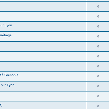
0
0
 sur Lyon
0
 métrage
0
0
s
0
0
t à Grenoble
0
 sur Lyon.
0
0
b]
0