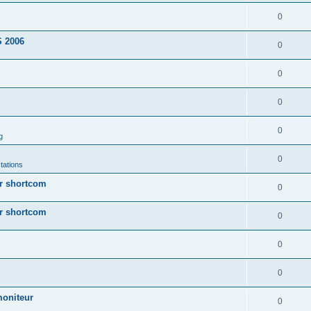
0
 2006
0
0
0
0
g
0
tations
ur shortcom
0
ur shortcom
0
0
0
moniteur
0