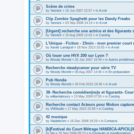
Scène de crime
by
Yannick
»
16 Jun 2007 22:57
» in
A voir
Clip Zombie Spaghetti pour les Dandy Freaks
by
Yannick
»
03 Sep 2008 14:14
» in
A voir
[Urgent] recherche une actrice et des figurants
by
Yannick
»
15 Aug 2009 12:02
» in
Casting
L'Unique - Fiction - 15min - mon premier court
by
Xavier Landgraf
»
18 Nov 2013 10:55
» in
A voir
Où louer une HVX 200 sur Lyon ?
by
Woody Moretti
»
26 Jan 2007 16:49
» in
Autres problème
Recherche steadycamer pour série TV
by
Woody Moretti
»
06 Aug 2007 14:46
» in
En préparation
Pub Honda
by
Woody Moretti
»
26 Feb 2010 19:38
» in
A voir
38- Recherche comédien(ne)s et figurants- Cour
by
williamlaboury
»
13 May 2009 07:55
» in
Casting
Recherche contact Acteurs pour Motion capture
by
VMStudio
»
17 May 2010 15:58
» in
Casting
42 musique
by
Vladelevert
»
16 Dec 2008 18:29
» in
Contacts
[b]Festival du Court Métrage HANDICA-APICIL[/
by
Vio
»
20 Sep 2006 09:23
» in
Festivals et manifestations