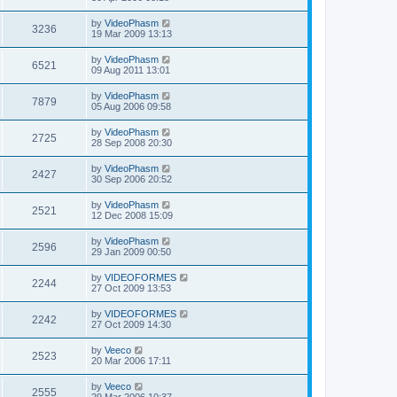
by
VideoPhasm
3236
19 Mar 2009 13:13
by
VideoPhasm
6521
09 Aug 2011 13:01
by
VideoPhasm
7879
05 Aug 2006 09:58
by
VideoPhasm
2725
28 Sep 2008 20:30
by
VideoPhasm
2427
30 Sep 2006 20:52
by
VideoPhasm
2521
12 Dec 2008 15:09
by
VideoPhasm
2596
29 Jan 2009 00:50
by
VIDEOFORMES
2244
27 Oct 2009 13:53
by
VIDEOFORMES
2242
27 Oct 2009 14:30
by
Veeco
2523
20 Mar 2006 17:11
by
Veeco
2555
29 Mar 2006 10:37