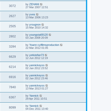
by
ZEHANI
3072
27 Mar 2007 12:51
by
yves
2627
13 Mar 2006 13:23
by
yrougnon
2505
15 Mar 2010 14:32
by
youngsta69120
2802
03 Jan 2008 20:09
by
Yoann-cylfilmsproduction
3284
22 Mar 2012 01:05
by
yetistefan73
6629
12 Jun 2012 12:19
by
yannickeyss
6214
02 Jan 2012 23:52
by
yannickeyss
6916
02 Jan 2012 23:46
by
yannickeyss
7840
13 Mar 2013 01:27
by
Yannick
6367
29 Apr 2011 10:51
by
Yannick
8099
04 Dec 2011 13:40