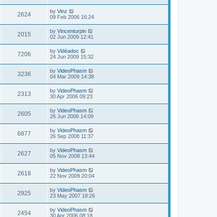
by
Vinz
2624
09 Feb 2006 16:24
by
Vincenturpin
2015
02 Jun 2009 12:41
by
Vidéadoc
7206
24 Jun 2009 15:32
by
VideoPhasm
3236
04 Mar 2009 14:38
by
VideoPhasm
2313
30 Apr 2006 09:23
by
VideoPhasm
2605
26 Jun 2006 14:09
by
VideoPhasm
6877
26 Sep 2008 11:37
by
VideoPhasm
2627
05 Nov 2008 13:44
by
VideoPhasm
2618
22 Nov 2009 20:04
by
VideoPhasm
2925
23 May 2007 18:26
by
VideoPhasm
2454
30 Apr 2006 08:18