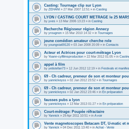
Casting: Tournage clip sur Lyon
by
ZEHANI
»
27 Mar 2007 12:51
» in
Casting
LYON / CASTING COURT METRAGE le 25 MARS
by
yves
»
13 Mar 2006 13:23
» in
Casting
Recherche Régisseur région Annecy
by
yrougnon
»
15 Mar 2010 14:32
» in
Tournages
jeune comédien amateur cherche role
by
youngsta69120
»
03 Jan 2008 20:09
» in
Contacts
Acteur et Actrices pour court-métrage Lyon
by
Yoann-cylfilmsproduction
»
22 Mar 2012 01:05
» in
Castin
appel à film
by
yetistefan73
»
12 Jun 2012 12:19
» in
Festivals et manifes
69 - Ch cadreur, preneur de son et monteur po
by
yannickeyss
»
02 Jan 2012 23:52
» in
Tournages
69 - Ch cadreur, preneur de son et monteur po
by
yannickeyss
»
02 Jan 2012 23:46
» in
En préparation
fausses pubs a lyon
by
yannickeyss
»
13 Mar 2013 01:27
» in
En préparation
Court-métrage: Poupée réfractaire
by
Yannick
»
29 Apr 2011 10:51
» in
A voir
Vente magnetoscopes Betacam DT, U-matic et 
by
Yannick
»
04 Dec 2011 13:40
» in
Achat - Vente