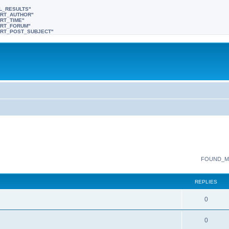
LL_RESULTS"
SORT_AUTHOR"
ORT_TIME"
SORT_FORUM"
"SORT_POST_SUBJECT"
FOUND_M
REPLIES
0
0