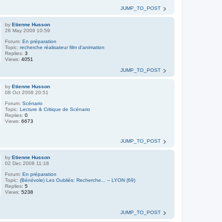
JUMP_TO_POST
by
Etienne Husson
26 May 2009 10:59
Forum:
En préparation
Topic:
recherche réalisateur film d'animation
Replies:
3
Views:
4051
JUMP_TO_POST
by
Etienne Husson
08 Oct 2008 20:51
Forum:
Scénario
Topic:
Lecture & Critique de Scénario
Replies:
0
Views:
6673
JUMP_TO_POST
by
Etienne Husson
02 Dec 2008 11:18
Forum:
En préparation
Topic:
(Bénévole) Les Oubliés: Recherche... -- LYON (69)
Replies:
5
Views:
5238
JUMP_TO_POST