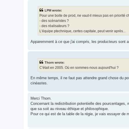
LPM wrote:
Pour une boite de prod, ne vaut-il mieux pas en priorité c
- des scénaristes ?
- des réalisateurs ?
L'équipe ptechnique, certes capitale, peut venir après...
Apparemment à ce que j'ai compris, les producteurs sont au
Thorn wrote:
C'était en 2005. Où en sommes-nous aujourd'hui ?
En même temps, il ne faut pas attendre grand chose du pou
cinéastes.
Merci Thorn.
Concernant la redistribution potentielle des pourcentages, m
que sa soit au niveau éthique et philosophique.
Pour ce qui est de la table de la régie, je vais essayer de 