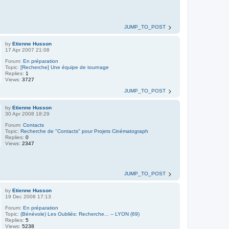
JUMP_TO_POST
by
Etienne Husson
17 Apr 2007 21:08
Forum:
En préparation
Topic:
[Recherche] Une équipe de tournage
Replies:
1
Views:
3727
JUMP_TO_POST
by
Etienne Husson
30 Apr 2008 18:29
Forum:
Contacts
Topic:
Recherche de "Contacts" pour Projets Cinématograph
Replies:
0
Views:
2347
JUMP_TO_POST
by
Etienne Husson
19 Dec 2008 17:13
Forum:
En préparation
Topic:
(Bénévole) Les Oubliés: Recherche... -- LYON (69)
Replies:
5
Views:
5238