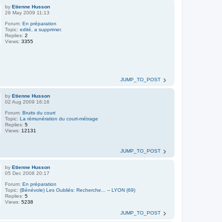
by
Etienne Husson
26 May 2009 11:13
Forum:
En préparation
Topic:
edité, a supprimer.
Replies:
2
Views:
3355
JUMP_TO_POST
by
Etienne Husson
02 Aug 2009 16:16
Forum:
Bruits du court
Topic:
La rémunération du court-métrage
Replies:
5
Views:
12131
JUMP_TO_POST
by
Etienne Husson
05 Dec 2008 20:17
Forum:
En préparation
Topic:
(Bénévole) Les Oubliés: Recherche... -- LYON (69)
Replies:
5
Views:
5238
JUMP_TO_POST