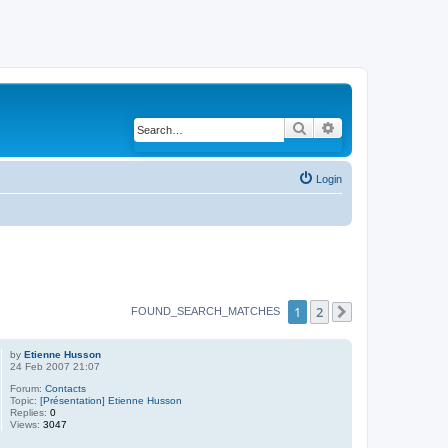
Search
Advanced search
Login
1
2
FOUND_SEARCH_MATCHES
Next
by
Etienne Husson
24 Feb 2007 21:07
Forum:
Contacts
Topic:
[Présentation] Etienne Husson
Replies:
0
Views:
3047