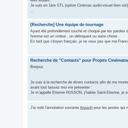
Mes études :
Je suis en 1ère STL (option Cinémas audio-visuel bien sûr) ,p
...
[Recherche] Une équipe de tournage
Ayant été profondément touché et choqué par les paroles d
homme est un violeur , un délinquant ou autre chose .
En tant que citoyen français ,je ne veux pas que ma Franc
Recherche de "Contacts" pour Projets Cinémato
Bonjour,
Je suis à la recherche de divers contacts afin de me monte
avant tout laissez moi me présenter :
Je m’appelle Etienne HUSSON, j’habite Saint-Etienne, je su
J'ai noté l'annotation suivante
(trouvé)
pour les postes qui n