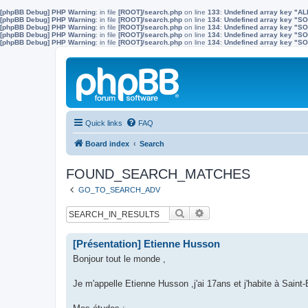
[phpBB Debug] PHP Warning
: in file
[ROOT]/search.php
on line
133
:
Undefined array key "A
[phpBB Debug] PHP Warning
: in file
[ROOT]/search.php
on line
134
:
Undefined array key "
[phpBB Debug] PHP Warning
: in file
[ROOT]/search.php
on line
134
:
Undefined array key "S
[phpBB Debug] PHP Warning
: in file
[ROOT]/search.php
on line
134
:
Undefined array key "
[phpBB Debug] PHP Warning
: in file
[ROOT]/search.php
on line
134
:
Undefined array key 
Quick links
FAQ
Board index
Search
FOUND_SEARCH_MATCHES
GO_TO_SEARCH_ADV
Search
Advanced search
[Présentation] Etienne Husson
Bonjour tout le monde ,
Je m'appelle Etienne Husson ,j'ai 17ans et j'habite à Saint-E