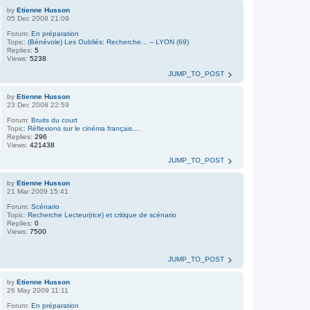
by
Etienne Husson
05 Dec 2008 21:09
Forum:
En préparation
Topic:
(Bénévole) Les Oubliés: Recherche... -- LYON (69)
Replies:
5
Views:
5238
JUMP_TO_POST
by
Etienne Husson
23 Dec 2008 22:59
Forum:
Bruits du court
Topic:
Réflexions sur le cinéma français....
Replies:
296
Views:
421438
JUMP_TO_POST
by
Etienne Husson
21 Mar 2009 15:41
Forum:
Scénario
Topic:
Recherche Lecteur(rice) et critique de scénario
Replies:
0
Views:
7500
JUMP_TO_POST
by
Etienne Husson
26 May 2009 11:11
Forum:
En préparation