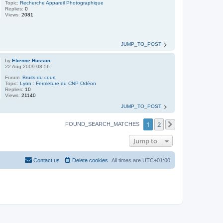
Topic:
Recherche Appareil Photographique
Replies:
0
Views:
2081
JUMP_TO_POST
by
Etienne Husson
22 Aug 2009 08:56
Forum:
Bruits du court
Topic:
Lyon : Fermeture du CNP Odéon
Replies:
10
Views:
21140
JUMP_TO_POST
1
2
FOUND_SEARCH_MATCHES
Next
Jump to
Contact us
Delete cookies
All times are
UTC+01:00