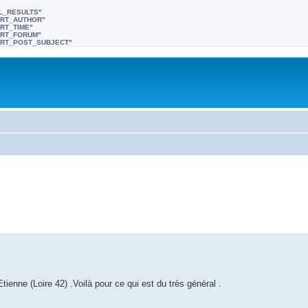
LL_RESULTS"
SORT_AUTHOR"
ORT_TIME"
SORT_FORUM"
"SORT_POST_SUBJECT"
tienne (Loire 42) .Voilà pour ce qui est du très général .