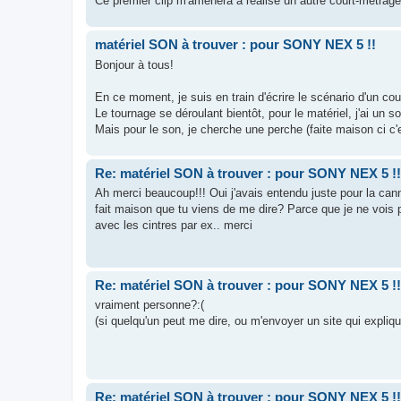
Ce premier clip m'amènera à réalisé un autre court-métrag
matériel SON à trouver : pour SONY NEX 5 !!
Bonjour à tous!
En ce moment, je suis en train d'écrire le scénario d'un co
Le tournage se déroulant bientôt, pour le matériel, j'ai un 
Mais pour le son, je cherche une perche (faite maison ci c'
Re: matériel SON à trouver : pour SONY NEX 5 !!
Ah merci beaucoup!!! Oui j'avais entendu juste pour la ca
fait maison que tu viens de me dire? Parce que je ne vois pas
avec les cintres par ex.. merci
Re: matériel SON à trouver : pour SONY NEX 5 !!
vraiment personne?:(
(si quelqu'un peut me dire, ou m'envoyer un site qui expli
Re: matériel SON à trouver : pour SONY NEX 5 !!