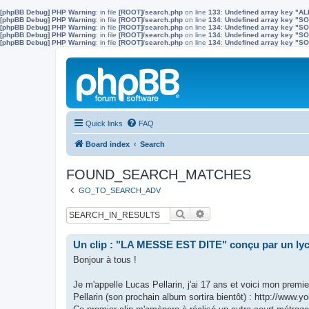
[phpBB Debug] PHP Warning
: in file
[ROOT]/search.php
on line
133
:
Undefined array key "A
[phpBB Debug] PHP Warning
: in file
[ROOT]/search.php
on line
134
:
Undefined array key "
[phpBB Debug] PHP Warning
: in file
[ROOT]/search.php
on line
134
:
Undefined array key "S
[phpBB Debug] PHP Warning
: in file
[ROOT]/search.php
on line
134
:
Undefined array key "
[phpBB Debug] PHP Warning
: in file
[ROOT]/search.php
on line
134
:
Undefined array key 
Quick links
FAQ
Board index
Search
FOUND_SEARCH_MATCHES
GO_TO_SEARCH_ADV
Search
Advanced search
Un clip : "LA MESSE EST DITE" conçu par un ly
Bonjour à tous !
Je m'appelle Lucas Pellarin, j'ai 17 ans et voici mon pre
Pellarin (son prochain album sortira bientôt) : http://w