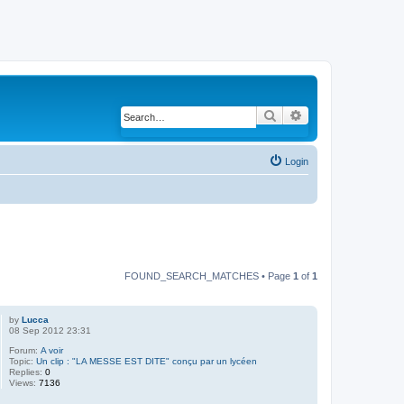
Search
Advanced search
Login
FOUND_SEARCH_MATCHES • Page
1
of
1
by
Lucca
08 Sep 2012 23:31
Forum:
A voir
Topic:
Un clip : "LA MESSE EST DITE" conçu par un lycéen
Replies:
0
Views:
7136