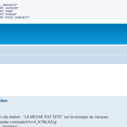
LL_RESULTS"
SORT_AUTHOR"
ORT_TIME"
SORT_FORUM"
"SORT_POST_SUBJECT"
céen
mier clip réalisé : "LA MESSE EST DITE" sur la musique de Jacques
ww.youtube.com/watch?v=4_K79tLAZog