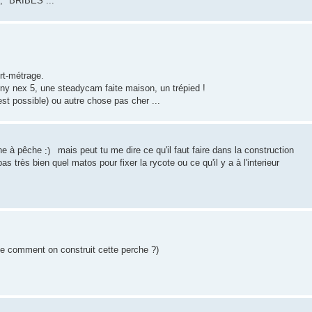
e, "BRIBES ...
urt-métrage.
sony nex 5, une steadycam faite maison, un trépied !
est possible) ou autre chose pas cher ...
nne à pêche
mais peut tu me dire ce qu'il faut faire dans la construction
 très bien quel matos pour fixer la rycote ou ce qu'il y a à l'interieur
que comment on construit cette perche ?)