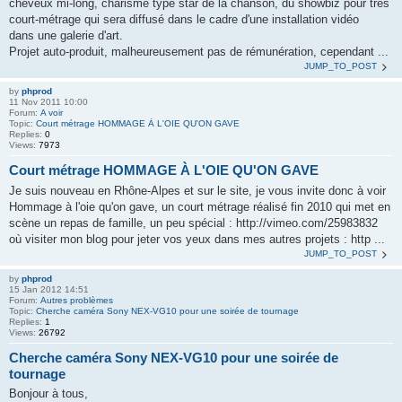
cheveux mi-long, charisme type star de la chanson, du showbiz pour très
court-métrage qui sera diffusé dans le cadre d'une installation vidéo
dans une galerie d'art.
Projet auto-produit, malheureusement pas de rémunération, cependant ...
JUMP_TO_POST
by
phprod
11 Nov 2011 10:00
Forum:
A voir
Topic:
Court métrage HOMMAGE À L'OIE QU'ON GAVE
Replies:
0
Views:
7973
Court métrage HOMMAGE À L'OIE QU'ON GAVE
Je suis nouveau en Rhône-Alpes et sur le site, je vous invite donc à voir
Hommage à l'oie qu'on gave, un court métrage réalisé fin 2010 qui met en
scène un repas de famille, un peu spécial : http://vimeo.com/25983832
où visiter mon blog pour jeter vos yeux dans mes autres projets : http ...
JUMP_TO_POST
by
phprod
15 Jan 2012 14:51
Forum:
Autres problèmes
Topic:
Cherche caméra Sony NEX-VG10 pour une soirée de tournage
Replies:
1
Views:
26792
Cherche caméra Sony NEX-VG10 pour une soirée de
tournage
Bonjour à tous,