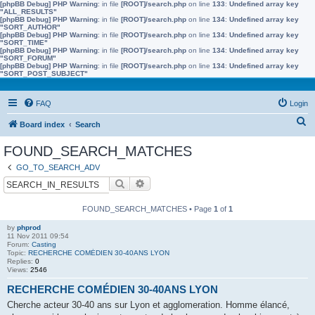
[phpBB Debug] PHP Warning
: in file
[ROOT]/search.php
on line
133
:
Undefined array key
"ALL_RESULTS"
[phpBB Debug] PHP Warning
: in file
[ROOT]/search.php
on line
134
:
Undefined array key
"SORT_AUTHOR"
[phpBB Debug] PHP Warning
: in file
[ROOT]/search.php
on line
134
:
Undefined array key
"SORT_TIME"
[phpBB Debug] PHP Warning
: in file
[ROOT]/search.php
on line
134
:
Undefined array key
"SORT_FORUM"
[phpBB Debug] PHP Warning
: in file
[ROOT]/search.php
on line
134
:
Undefined array key
"SORT_POST_SUBJECT"
FAQ
Login
S
Board index
Search
e
FOUND_SEARCH_MATCHES
a
GO_TO_SEARCH_ADV
r
Search
Advanced search
c
h
FOUND_SEARCH_MATCHES • Page
1
of
1
by
phprod
11 Nov 2011 09:54
Forum:
Casting
Topic:
RECHERCHE COMÉDIEN 30-40ANS LYON
Replies:
0
Views:
2546
RECHERCHE COMÉDIEN 30-40ANS LYON
Cherche acteur 30-40 ans sur Lyon et agglomeration. Homme élancé,