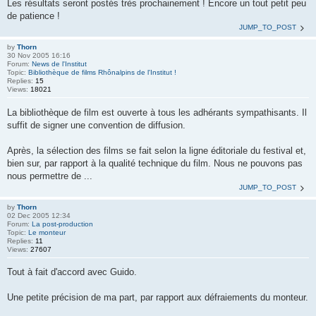
Les résultats seront postés très prochainement ! Encore un tout petit peu
de patience !
JUMP_TO_POST
by
Thorn
30 Nov 2005 16:16
Forum:
News de l'Institut
Topic:
Bibliothèque de films Rhônalpins de l'Institut !
Replies:
15
Views:
18021
La bibliothèque de film est ouverte à tous les adhérants sympathisants. Il
suffit de signer une convention de diffusion.
Après, la sélection des films se fait selon la ligne éditoriale du festival et,
bien sur, par rapport à la qualité technique du film. Nous ne pouvons pas
nous permettre de ...
JUMP_TO_POST
by
Thorn
02 Dec 2005 12:34
Forum:
La post-production
Topic:
Le monteur
Replies:
11
Views:
27607
Tout à fait d'accord avec Guido.
Une petite précision de ma part, par rapport aux défraiements du monteur.