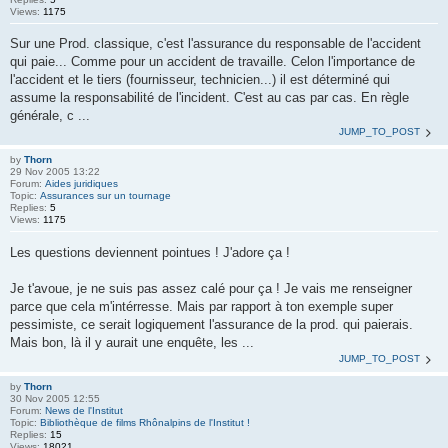
Views:
1175
Sur une Prod. classique, c'est l'assurance du responsable de l'accident
qui paie... Comme pour un accident de travaille. Celon l'importance de
l'accident et le tiers (fournisseur, technicien...) il est déterminé qui
assume la responsabilité de l'incident. C'est au cas par cas. En règle
générale, c ...
JUMP_TO_POST
by
Thorn
29 Nov 2005 13:22
Forum:
Aides juridiques
Topic:
Assurances sur un tournage
Replies:
5
Views:
1175
Les questions deviennent pointues ! J'adore ça !
Je t'avoue, je ne suis pas assez calé pour ça ! Je vais me renseigner
parce que cela m'intérresse. Mais par rapport à ton exemple super
pessimiste, ce serait logiquement l'assurance de la prod. qui paierais.
Mais bon, là il y aurait une enquête, les ...
JUMP_TO_POST
by
Thorn
30 Nov 2005 12:55
Forum:
News de l'Institut
Topic:
Bibliothèque de films Rhônalpins de l'Institut !
Replies:
15
Views:
18021