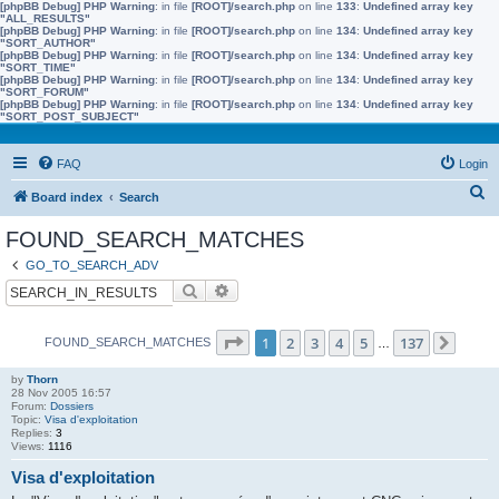
[phpBB Debug] PHP Warning
: in file
[ROOT]/search.php
on line
133
:
Undefined array key
"ALL_RESULTS"
[phpBB Debug] PHP Warning
: in file
[ROOT]/search.php
on line
134
:
Undefined array key
"SORT_AUTHOR"
[phpBB Debug] PHP Warning
: in file
[ROOT]/search.php
on line
134
:
Undefined array key
"SORT_TIME"
[phpBB Debug] PHP Warning
: in file
[ROOT]/search.php
on line
134
:
Undefined array key
"SORT_FORUM"
[phpBB Debug] PHP Warning
: in file
[ROOT]/search.php
on line
134
:
Undefined array key
"SORT_POST_SUBJECT"
FAQ
Login
S
Board index
Search
e
FOUND_SEARCH_MATCHES
a
GO_TO_SEARCH_ADV
r
Search
Advanced search
c
h
Page
1
of
137
1
2
3
4
5
137
FOUND_SEARCH_MATCHES
…
Next
by
Thorn
28 Nov 2005 16:57
Forum:
Dossiers
Topic:
Visa d'exploitation
Replies:
3
Views:
1116
Visa d'exploitation