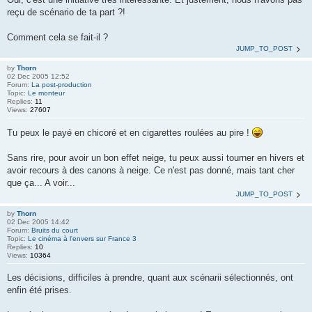
reçu de scénario de ta part ?!
Comment cela se fait-il ?
JUMP_TO_POST
by
Thorn
02 Dec 2005 12:52
Forum:
La post-production
Topic:
Le monteur
Replies:
11
Views:
27607
Tu peux le payé en chicoré et en cigarettes roulées au pire !
Sans rire, pour avoir un bon effet neige, tu peux aussi tourner en hivers et
avoir recours à des canons à neige. Ce n'est pas donné, mais tant cher
que ça... A voir...
JUMP_TO_POST
by
Thorn
02 Dec 2005 14:42
Forum:
Bruits du court
Topic:
Le cinéma à l'envers sur France 3
Replies:
10
Views:
10364
Les décisions, difficiles à prendre, quant aux scénarii sélectionnés, ont
enfin été prises.