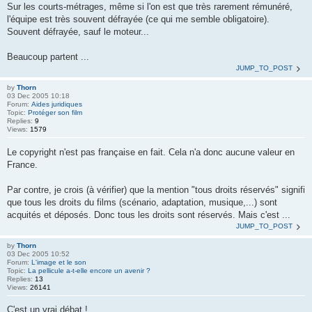
Sur les courts-métrages, même si l'on est que très rarement rémunéré,
l'équipe est très souvent défrayée (ce qui me semble obligatoire).
Souvent défrayée, sauf le moteur...
Beaucoup partent ...
JUMP_TO_POST
by
Thorn
03 Dec 2005 10:18
Forum:
Aides juridiques
Topic:
Protéger son film
Replies:
9
Views:
1579
Le copyright n'est pas française en fait. Cela n'a donc aucune valeur en
France.
Par contre, je crois (à vérifier) que la mention "tous droits réservés" signifi
que tous les droits du films (scénario, adaptation, musique,...) sont
acquités et déposés. Donc tous les droits sont réservés. Mais c'est ...
JUMP_TO_POST
by
Thorn
03 Dec 2005 10:52
Forum:
L'image et le son
Topic:
La pellicule a-t-elle encore un avenir ?
Replies:
13
Views:
26141
C'est un vrai débat !