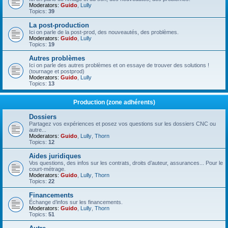
Moderators:
Guido
,
Lully
Topics:
39
La post-production
Ici on parle de la post-prod, des nouveautés, des problèmes.
Moderators:
Guido
,
Lully
Topics:
19
Autres problèmes
Ici on parle des autres problèmes et on essaye de trouver des solutions !
(tournage et postprod)
Moderators:
Guido
,
Lully
Topics:
13
Production (zone adhérents)
Dossiers
Partagez vos expériences et posez vos questions sur les dossiers CNC ou
autre...
Moderators:
Guido
,
Lully
,
Thorn
Topics:
12
Aides juridiques
Vos questions, des infos sur les contrats, droits d’auteur, assurances... Pour le
court-métrage.
Moderators:
Guido
,
Lully
,
Thorn
Topics:
22
Financements
Échange d’infos sur les financements.
Moderators:
Guido
,
Lully
,
Thorn
Topics:
51