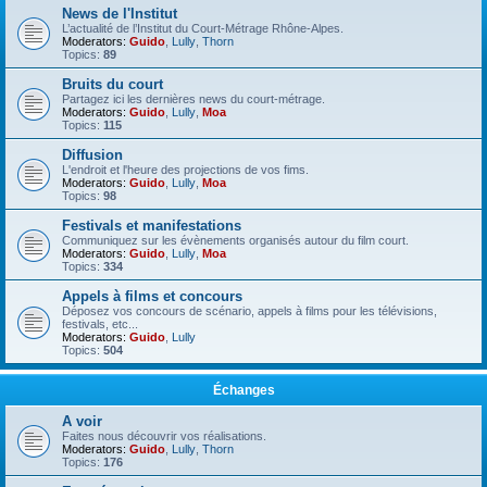
News de l'Institut
L’actualité de l’Institut du Court-Métrage Rhône-Alpes.
Moderators:
Guido
,
Lully
,
Thorn
Topics:
89
Bruits du court
Partagez ici les dernières news du court-métrage.
Moderators:
Guido
,
Lully
,
Moa
Topics:
115
Diffusion
L'endroit et l'heure des projections de vos fims.
Moderators:
Guido
,
Lully
,
Moa
Topics:
98
Festivals et manifestations
Communiquez sur les évènements organisés autour du film court.
Moderators:
Guido
,
Lully
,
Moa
Topics:
334
Appels à films et concours
Déposez vos concours de scénario, appels à films pour les télévisions,
festivals, etc...
Moderators:
Guido
,
Lully
Topics:
504
Échanges
A voir
Faites nous découvrir vos réalisations.
Moderators:
Guido
,
Lully
,
Thorn
Topics:
176