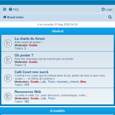
FAQ
Login
S
Board index
e
It is currently 07 Aug 2026 04:19
a
Général
r
La charte du forum
c
A lire avant de poster !
Moderator:
Guido
h
Topics:
1
Où poster ?
Pour les nouveaux qui ne savent pas où poster.
Moderator:
Guido
Topics:
1
Café Court non sucré
Comme il n’y a pas que le cinéma dans la vie, parlez de tout ce que vous
voulez (... et même de cinéma !)
Moderators:
Guido
,
Lully
,
Thorn
,
monsieur_vincent
,
Moa
Topics:
375
Ressources Web
La boîte à outils 2.0 : pour découvrir, communiquer, créer...
Moderators:
Guido
,
Lully
,
Thorn
Topics:
181
Actualités