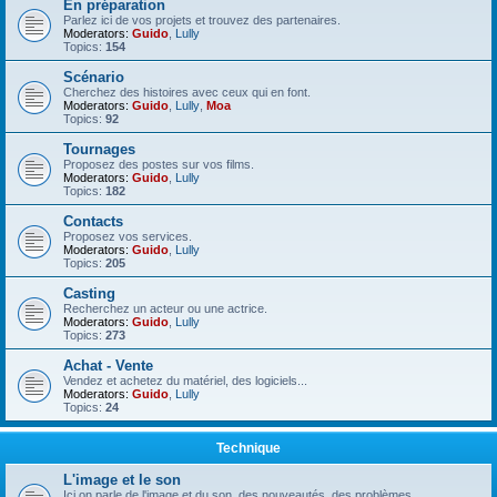
En préparation
Parlez ici de vos projets et trouvez des partenaires.
Moderators:
Guido
,
Lully
Topics:
154
Scénario
Cherchez des histoires avec ceux qui en font.
Moderators:
Guido
,
Lully
,
Moa
Topics:
92
Tournages
Proposez des postes sur vos films.
Moderators:
Guido
,
Lully
Topics:
182
Contacts
Proposez vos services.
Moderators:
Guido
,
Lully
Topics:
205
Casting
Recherchez un acteur ou une actrice.
Moderators:
Guido
,
Lully
Topics:
273
Achat - Vente
Vendez et achetez du matériel, des logiciels...
Moderators:
Guido
,
Lully
Topics:
24
Technique
L'image et le son
Ici on parle de l'image et du son, des nouveautés, des problèmes.