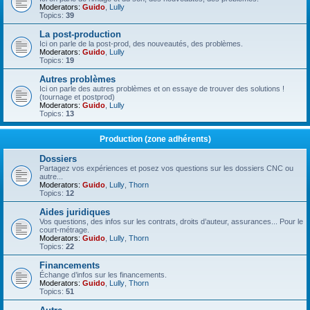
Moderators:
Guido
,
Lully
Topics:
39
La post-production
Ici on parle de la post-prod, des nouveautés, des problèmes.
Moderators:
Guido
,
Lully
Topics:
19
Autres problèmes
Ici on parle des autres problèmes et on essaye de trouver des solutions !
(tournage et postprod)
Moderators:
Guido
,
Lully
Topics:
13
Production (zone adhérents)
Dossiers
Partagez vos expériences et posez vos questions sur les dossiers CNC ou
autre...
Moderators:
Guido
,
Lully
,
Thorn
Topics:
12
Aides juridiques
Vos questions, des infos sur les contrats, droits d’auteur, assurances... Pour le
court-métrage.
Moderators:
Guido
,
Lully
,
Thorn
Topics:
22
Financements
Échange d’infos sur les financements.
Moderators:
Guido
,
Lully
,
Thorn
Topics:
51