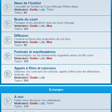
News de l'Institut
L’actualité de l’Institut du Court-Métrage Rhône-Alpes.
Moderators:
Guido
,
Lully
,
Thorn
Topics:
89
Bruits du court
Partagez ici les dernières news du court-métrage.
Moderators:
Guido
,
Lully
,
Moa
Topics:
115
Diffusion
L'endroit et l'heure des projections de vos fims.
Moderators:
Guido
,
Lully
,
Moa
Topics:
98
Festivals et manifestations
Communiquez sur les évènements organisés autour du film court.
Moderators:
Guido
,
Lully
,
Moa
Topics:
334
Appels à films et concours
Déposez vos concours de scénario, appels à films pour les télévisions,
festivals, etc...
Moderators:
Guido
,
Lully
Topics:
504
Échanges
A voir
Faites nous découvrir vos réalisations.
Moderators:
Guido
,
Lully
,
Thorn
Topics:
176