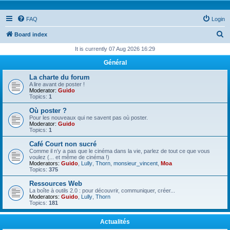
FAQ
Login
S
Board index
e
It is currently 07 Aug 2026 16:29
a
Général
r
La charte du forum
c
A lire avant de poster !
Moderator:
Guido
h
Topics:
1
Où poster ?
Pour les nouveaux qui ne savent pas où poster.
Moderator:
Guido
Topics:
1
Café Court non sucré
Comme il n’y a pas que le cinéma dans la vie, parlez de tout ce que vous
voulez (... et même de cinéma !)
Moderators:
Guido
,
Lully
,
Thorn
,
monsieur_vincent
,
Moa
Topics:
375
Ressources Web
La boîte à outils 2.0 : pour découvrir, communiquer, créer...
Moderators:
Guido
,
Lully
,
Thorn
Topics:
181
Actualités