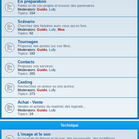
En préparation
Parlez ici de vos projets et trouvez des partenaires.
Moderators:
Guido
,
Lully
Topics:
154
Scénario
Cherchez des histoires avec ceux qui en font.
Moderators:
Guido
,
Lully
,
Moa
Topics:
92
Tournages
Proposez des postes sur vos films.
Moderators:
Guido
,
Lully
Topics:
182
Contacts
Proposez vos services.
Moderators:
Guido
,
Lully
Topics:
205
Casting
Recherchez un acteur ou une actrice.
Moderators:
Guido
,
Lully
Topics:
273
Achat - Vente
Vendez et achetez du matériel, des logiciels...
Moderators:
Guido
,
Lully
Topics:
24
Technique
L'image et le son
Ici on parle de l'image et du son, des nouveautés, des problèmes.