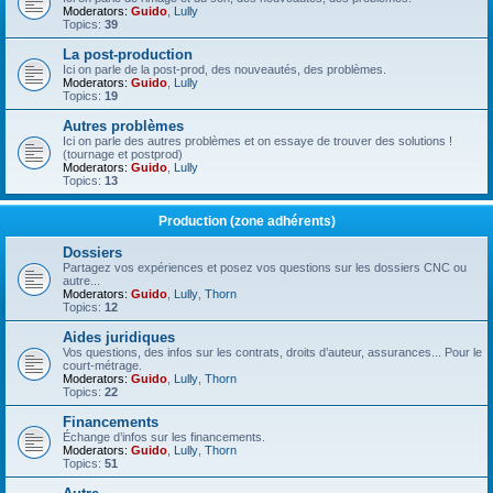
Moderators:
Guido
,
Lully
Topics:
39
La post-production
Ici on parle de la post-prod, des nouveautés, des problèmes.
Moderators:
Guido
,
Lully
Topics:
19
Autres problèmes
Ici on parle des autres problèmes et on essaye de trouver des solutions !
(tournage et postprod)
Moderators:
Guido
,
Lully
Topics:
13
Production (zone adhérents)
Dossiers
Partagez vos expériences et posez vos questions sur les dossiers CNC ou
autre...
Moderators:
Guido
,
Lully
,
Thorn
Topics:
12
Aides juridiques
Vos questions, des infos sur les contrats, droits d’auteur, assurances... Pour le
court-métrage.
Moderators:
Guido
,
Lully
,
Thorn
Topics:
22
Financements
Échange d’infos sur les financements.
Moderators:
Guido
,
Lully
,
Thorn
Topics:
51