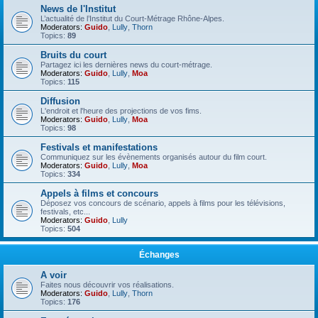
News de l'Institut
L’actualité de l’Institut du Court-Métrage Rhône-Alpes.
Moderators:
Guido
,
Lully
,
Thorn
Topics:
89
Bruits du court
Partagez ici les dernières news du court-métrage.
Moderators:
Guido
,
Lully
,
Moa
Topics:
115
Diffusion
L'endroit et l'heure des projections de vos fims.
Moderators:
Guido
,
Lully
,
Moa
Topics:
98
Festivals et manifestations
Communiquez sur les évènements organisés autour du film court.
Moderators:
Guido
,
Lully
,
Moa
Topics:
334
Appels à films et concours
Déposez vos concours de scénario, appels à films pour les télévisions,
festivals, etc...
Moderators:
Guido
,
Lully
Topics:
504
Échanges
A voir
Faites nous découvrir vos réalisations.
Moderators:
Guido
,
Lully
,
Thorn
Topics:
176