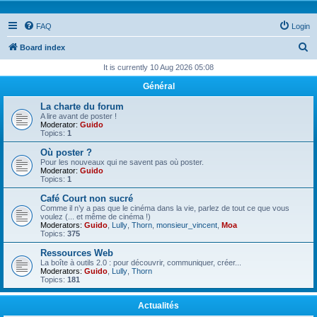
FAQ
Login
S
Board index
e
It is currently 10 Aug 2026 05:08
a
Général
r
La charte du forum
c
A lire avant de poster !
Moderator:
Guido
h
Topics:
1
Où poster ?
Pour les nouveaux qui ne savent pas où poster.
Moderator:
Guido
Topics:
1
Café Court non sucré
Comme il n’y a pas que le cinéma dans la vie, parlez de tout ce que vous
voulez (... et même de cinéma !)
Moderators:
Guido
,
Lully
,
Thorn
,
monsieur_vincent
,
Moa
Topics:
375
Ressources Web
La boîte à outils 2.0 : pour découvrir, communiquer, créer...
Moderators:
Guido
,
Lully
,
Thorn
Topics:
181
Actualités