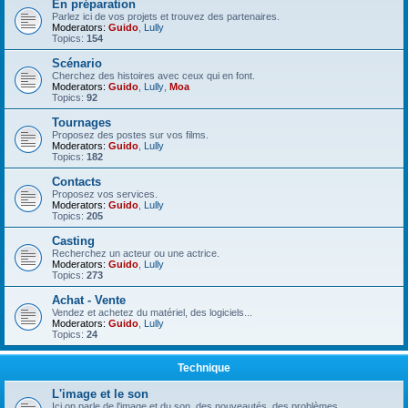
En préparation
Parlez ici de vos projets et trouvez des partenaires.
Moderators:
Guido
,
Lully
Topics:
154
Scénario
Cherchez des histoires avec ceux qui en font.
Moderators:
Guido
,
Lully
,
Moa
Topics:
92
Tournages
Proposez des postes sur vos films.
Moderators:
Guido
,
Lully
Topics:
182
Contacts
Proposez vos services.
Moderators:
Guido
,
Lully
Topics:
205
Casting
Recherchez un acteur ou une actrice.
Moderators:
Guido
,
Lully
Topics:
273
Achat - Vente
Vendez et achetez du matériel, des logiciels...
Moderators:
Guido
,
Lully
Topics:
24
Technique
L'image et le son
Ici on parle de l'image et du son, des nouveautés, des problèmes.